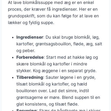
At lave blomkålssuppe med æg er en enkel
proces, der kræver få ingredienser. Her er en
grundopskrift, som du kan følge for at lave en
lækker og fyldig suppe.
Ingredienser
: Du skal bruge blomkål, løg,
kartofler, grøntsagsbouillon, fløde, æg, salt
og peber.
Forberedelse
: Start med at hakke løg og
skære blomkål og kartofler i mindre
stykker. Kog æggene i en separat gryde.
Tilberedning
: Sauter løgene i en gryde,
tilsæt blomkål og kartofler, og hæld
bouillonen over. Lad det simre, indtil
grøntsagerne er møre. Blend suppen til en
glat konsistens, og tilsæt fløde.
Servering
: Skær de hårdkogte æg i skiver