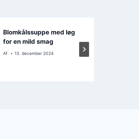
Blomkålssuppe med løg
Blomkål
for en mild smag
midda
Af
13. december 2024
Af
23. 