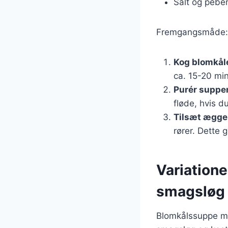
Salt og pebe
Fremgangsmåde:
Kog blomkål
ca. 15-20 min
Purér suppe
fløde, hvis d
Tilsæt ægg
rører. Dette 
Variatione
smagsløg
Blomkålssuppe me