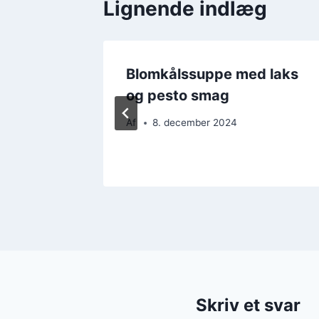
Lignende indlæg
d
Blomkålssuppe med laks
 af
og pesto smag
Af
8. december 2024
Skriv et svar