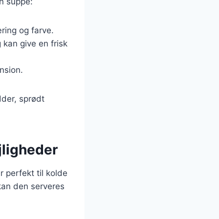
in suppe:
æring og farve.
 kan give en frisk
nsion.
der, sprødt
ejligheder
 perfekt til kolde
kan den serveres