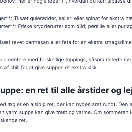
ehov. Her er nogle ideer til, hvordan du kan tilpasse d
r**: Tilsæt gulerødder, selleri eller spinat for ekstra n
er**: Friske krydderurter som dild, persille eller purløg
lsæt revet parmesan eller feta for en ekstra smagsdime
erimentere med forskellige toppings, såsom ristede nød
s af chili for at give suppen et ekstra kick.
ppe: en ret til alle årstider og l
 æg er en alsidig ret, der kan nydes året rundt. Den er
 en varm suppe kan give trøst og varme. Om sommeren 
iskende ret.