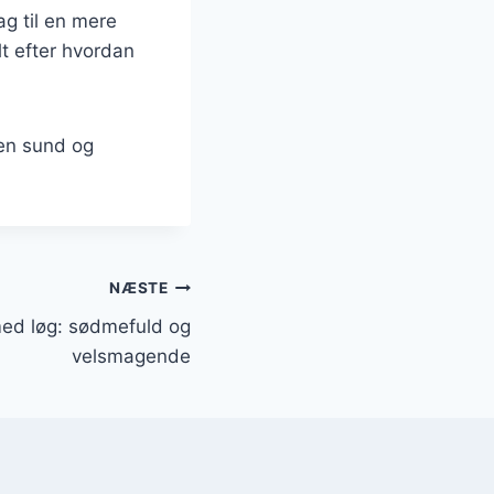
ag til en mere
t efter hvordan
 en sund og
NÆSTE
ed løg: sødmefuld og
velsmagende