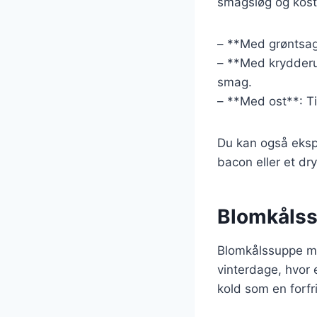
smagsløg og kostb
– **Med grøntsage
– **Med krydderurt
smag.
– **Med ost**: Ti
Du kan også eksp
bacon eller et dry
Blomkålssu
Blomkålssuppe med
vinterdage, hvor
kold som en forfr