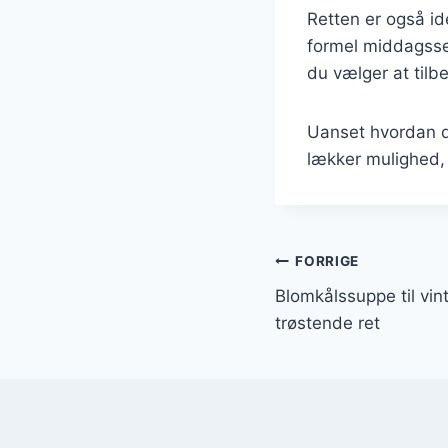
Retten er også ide
formel middagssel
du vælger at tilb
Uanset hvordan d
lækker mulighed, 
Indlægsnavi
FORRIGE
Blomkålssuppe til vi
trøstende ret