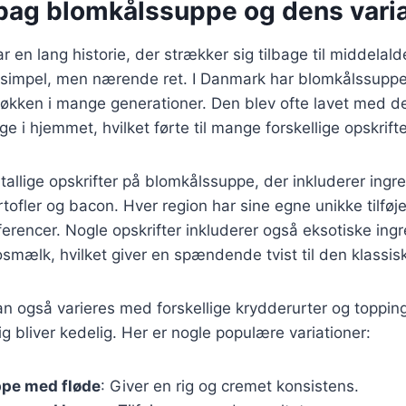
 bag blomkålssuppe og dens varia
 en lang historie, der strækker sig tilbage til middelal
n simpel, men nærende ret. I Danmark har blomkålssuppe
 køkken i mange generationer. Den blev ofte lavet med d
ge i hjemmet, hvilket førte til mange forskellige opskrifte
utallige opskrifter på blomkålssuppe, der inkluderer ing
rtofler og bacon. Hver region har sine egne unikke tilføje
rencer. Nogle opskrifter inkluderer også eksotiske ing
osmælk, hvilket giver en spændende tvist til den klassisk
 også varieres med forskellige krydderurter og topping
drig bliver kedelig. Her er nogle populære variationer:
pe med fløde
: Giver en rig og cremet konsistens.