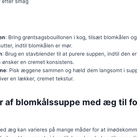
r efter smag
en
: Bring grøntsagsbouillonen i kog, tilsæt blomkålen og
utter, indtil blomkålen er mør.
n
: Brug en stavblender til at purere suppen, indtil den er
u ønsker en cremet konsistens.
ene
: Pisk æggene sammen og hæld dem langsomt i sup
giver en lækker, cremet tekstur.
r af blomkålssuppe med æg til fo
d æg kan varieres på mange måder for at imødekomme