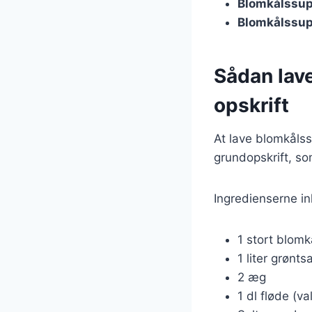
Blomkålssu
Blomkålssup
Sådan lav
opskrift
At lave blomkåls
grundopskrift, so
Ingredienserne in
1 stort blomk
1 liter grønts
2 æg
1 dl fløde (val