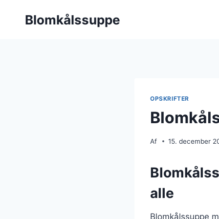
Fortsæt
Blomkålssuppe
til
indhold
OPSKRIFTER
Blomkåls
Af
15. december 2
Blomkålss
alle
Blomkålssuppe me