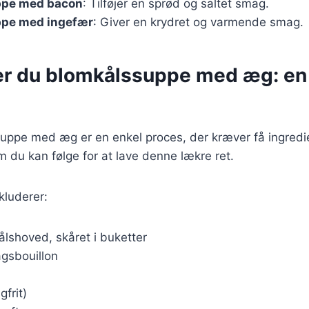
ppe med bacon
: Tilføjer en sprød og saltet smag.
pe med ingefær
: Giver en krydret og varmende smag.
er du blomkålssuppe med æg: en
suppe med æg er en enkel proces, der kræver få ingredi
m du kan følge for at lave denne lækre ret.
kluderer:
ålshoved, skåret i buketter
agsbouillon
gfrit)