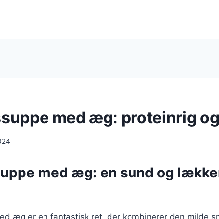
suppe med æg: proteinrig og
024
uppe med æg: en sund og lækker 
d æg er en fantastisk ret, der kombinerer den milde s