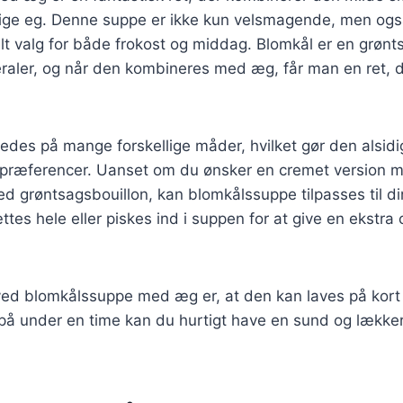
ige eg. Denne suppe er ikke kun velsmagende, men også
elt valg for både frokost og middag. Blomkål er en grønts
raler, og når den kombineres med æg, får man en ret, d
edes på mange forskellige måder, hvilket gør den alsidig 
spræferencer. Uanset om du ønsker en cremet version me
d grøntsagsbouillon, kan blomkålssuppe tilpasses til d
tes hele eller piskes ind i suppen for at give en ekstra
ved blomkålssuppe med æg er, at den kan laves på kort
på under en time kan du hurtigt have en sund og lækker 