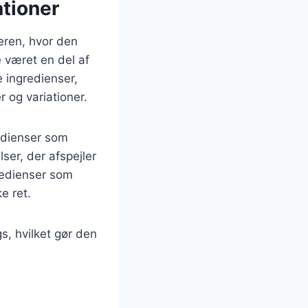
tioner
deren, hvor den
 været en del af
e ingredienser,
r og variationer.
redienser som
lser, der afspejler
redienser som
e ret.
s, hvilket gør den