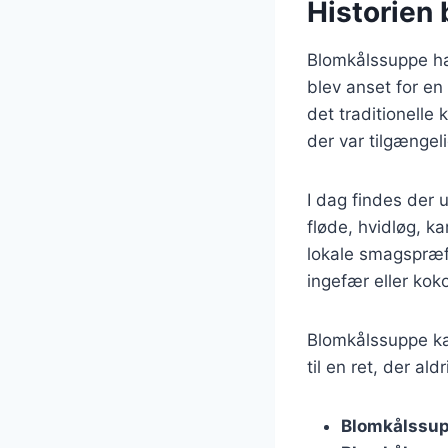
Historien
Blomkålssuppe har
blev anset for e
det traditionelle
der var tilgængeli
I dag findes der 
fløde, hvidløg, ka
lokale smagspræfe
ingefær eller kok
Blomkålssuppe kan
til en ret, der al
Blomkålssup