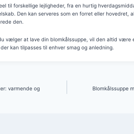
el til forskellige lejligheder, fra en hurtig hverdagsmidd
skab. Den kan serveres som en forret eller hovedret, al
erede den.
u vælger at lave din blomkålssuppe, vil den altid være
der kan tilpasses til enhver smag og anledning.
gation
nter: varmende og
Blomkålssuppe m