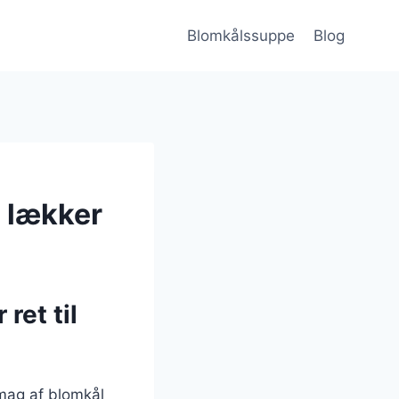
Blomkålssuppe
Blog
 lækker
ret til
mag af blomkål