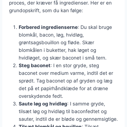
proces, der kræver få ingredienser. Her er en
grundopskrift, som du kan følge:
Forbered ingredienserne
: Du skal bruge
blomkål, bacon, løg, hvidløg,
grøntsagsbouillon og fløde. Skær
blomkålen i buketter, hak løget og
hvidløget, og skær baconet i små tern.
Steg baconet
: I en stor gryde, steg
baconet over medium varme, indtil det er
sprødt. Tag baconet op af gryden og læg
det på et papirhåndklæde for at dræne
overskydende fedt.
Saute løg og hvidløg
: I samme gryde,
tilsæt løg og hvidløg til baconfedtet og
sauter, indtil de er bløde og gennemsigtige.
Tilsæt blomkål og bouillon
: Tilsæt