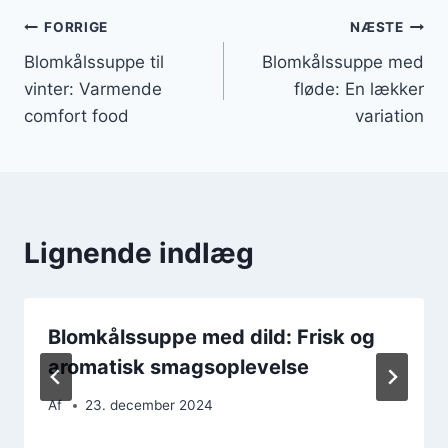
Indlægsnavigation
FORRIGE
NÆSTE
Blomkålssuppe til
Blomkålssuppe med
vinter: Varmende
fløde: En lækker
comfort food
variation
Lignende indlæg
Blomkålssuppe med dild: Frisk og
aromatisk smagsoplevelse
Af
23. december 2024