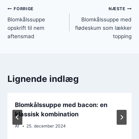
Indlægsnavigation
FORRIGE
NÆSTE
Blomkålssuppe
Blomkålssuppe med
opskrift til nem
flødeskum som lækker
aftensmad
topping
Lignende indlæg
Blomkålssuppe med bacon: en
klassisk kombination
Af
25. december 2024