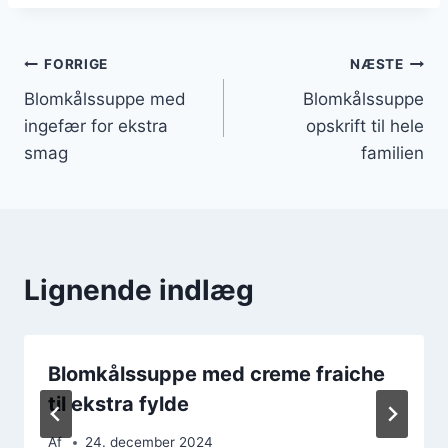
Indlægsnavigation
FORRIGE
NÆSTE
Blomkålssuppe med
Blomkålssuppe
ingefær for ekstra
opskrift til hele
smag
familien
Lignende indlæg
Blomkålssuppe med creme fraiche
til ekstra fylde
Af
24. december 2024