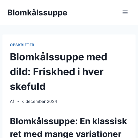
Fortsæt
Blomkålssuppe
til
indhold
OPSKRIFTER
Blomkålssuppe med
dild: Friskhed i hver
skefuld
Af
7. december 2024
Blomkålssuppe: En klassisk
ret med mange variationer