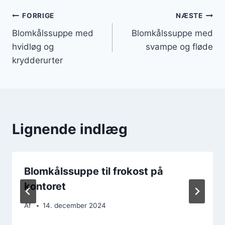
Indlægsnavigation
FORRIGE
NÆSTE
Blomkålssuppe med
Blomkålssuppe med
hvidløg og
svampe og fløde
krydderurter
Lignende indlæg
Blomkålssuppe til frokost på
kontoret
Af
14. december 2024