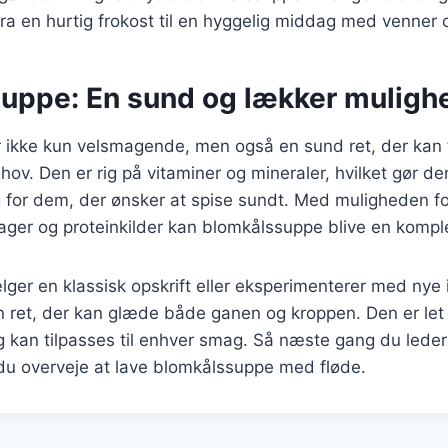
 en hurtig frokost til en hyggelig middag med venner o
uppe: En sund og lækker mulighed
ikke kun velsmagende, men også en sund ret, der kan ti
hov. Den er rig på vitaminer og mineraler, hvilket gør den
 for dem, der ønsker at spise sundt. Med muligheden fo
sager og proteinkilder kan blomkålssuppe blive en komple
er en klassisk opskrift eller eksperimenterer med nye 
 ret, der kan glæde både ganen og kroppen. Den er let 
g kan tilpasses til enhver smag. Så næste gang du leder
 du overveje at lave blomkålssuppe med fløde.