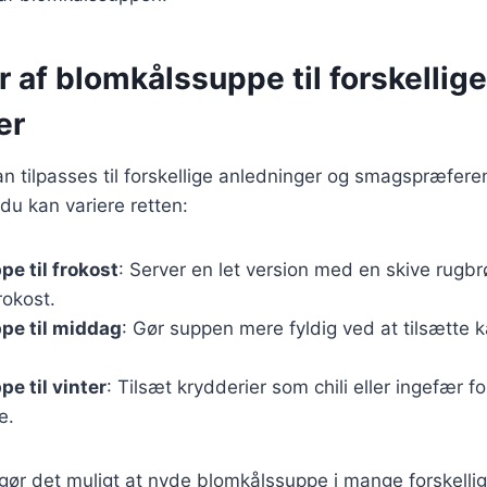
r af blomkålssuppe til forskellige
er
 tilpasses til forskellige anledninger og smagspræferen
 du kan variere retten:
e til frokost
: Server en let version med en skive rugbrø
rokost.
pe til middag
: Gør suppen mere fyldig ved at tilsætte ka
e til vinter
: Tilsæt krydderier som chili eller ingefær f
e.
 gør det muligt at nyde blomkålssuppe i mange forskelli