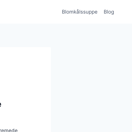
Blomkålssuppe
Blog
e
 cremede