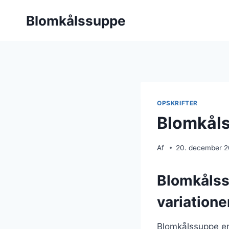
Fortsæt
Blomkålssuppe
til
indhold
OPSKRIFTER
Blomkåls
Af
20. december 
Blomkålss
variatione
Blomkålssuppe er 