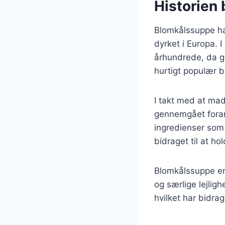
Historien
Blomkålssuppe har
dyrket i Europa. 
århundrede, da g
hurtigt populær 
I takt med at mad
gennemgået forandr
ingredienser som
bidraget til at h
Blomkålssuppe er 
og særlige lejlig
hvilket har bidrag