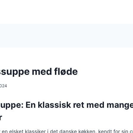
suppe med fløde
2024
uppe: En klassisk ret med mang
r
en elsket klassiker i det danske køkken, kendt for sin