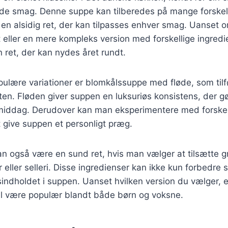
lde smag. Denne suppe kan tilberedes på mange forskel
il en alsidig ret, der kan tilpasses enhver smag. Uanset
t eller en mere kompleks version med forskellige ingredi
ret, der kan nydes året rundt.
ulære variationer er blomkålssuppe med fløde, som tilfø
tten. Fløden giver suppen en luksuriøs konsistens, der gø
middag. Derudover kan man eksperimentere med forskell
t give suppen et personligt præg.
n også være en sund ret, hvis man vælger at tilsætte 
r eller selleri. Disse ingredienser kan ikke kun forbedr
indholdet i suppen. Uanset hvilken version du vælger, 
 vil være populær blandt både børn og voksne.