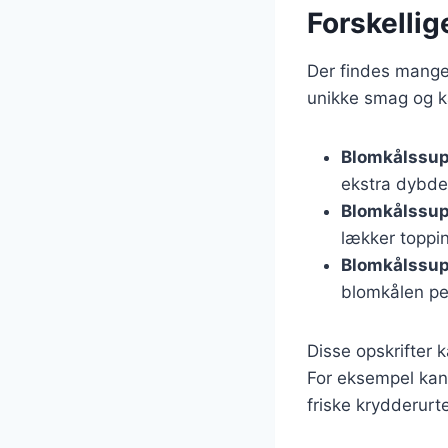
Forskelli
Der findes mange 
unikke smag og ka
Blomkålssup
ekstra dybde
Blomkålssu
lækker toppi
Blomkålssup
blomkålen pe
Disse opskrifter k
For eksempel kan 
friske krydderurte