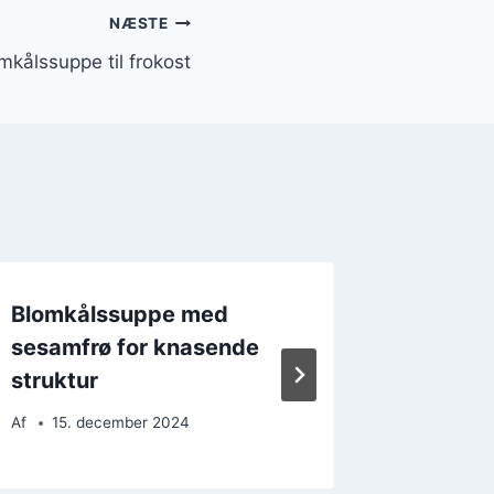
NÆSTE
mkålssuppe til frokost
Blomkålssuppe med
Blomkå
sesamfrø for knasende
bacon 
struktur
Af
5. d
Af
15. december 2024