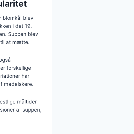
laritet
r blomkål blev
kken i det 19.
gen. Suppen blev
il at mætte.
 også
er forskellige
iationer har
af madelskere.
estlige måltider
rsioner af suppen,