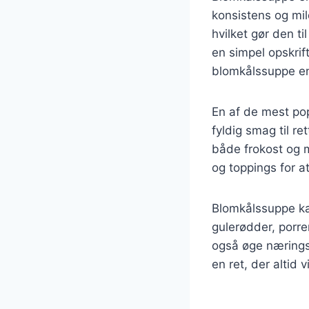
konsistens og mi
hvilket gør den t
en simpel opskrif
blomkålssuppe en 
En af de mest pop
fyldig smag til re
både frokost og 
og toppings for a
Blomkålssuppe ka
gulerødder, porre
også øge nærings
en ret, der altid