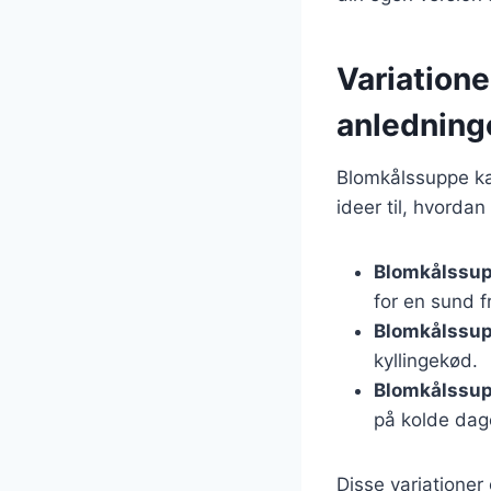
Variatione
anledning
Blomkålssuppe kan
ideer til, hvordan
Blomkålssupp
for en sund f
Blomkålssup
kyllingekød.
Blomkålssupp
på kolde dag
Disse variationer