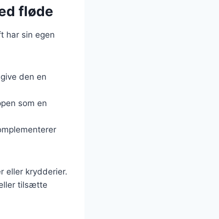
ed fløde
t har sin egen
t give den en
uppen som en
 komplementerer
r eller krydderier.
ller tilsætte