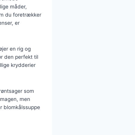
lige måder,
 om du foretrækker
enser, er
jer en rig og
r den perfekt til
ige krydderier
grøntsager som
e smagen, men
er blomkålssuppe