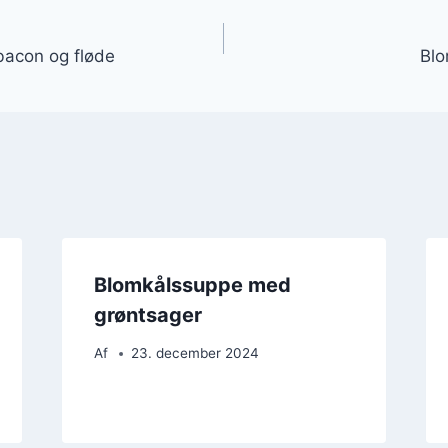
gation
acon og fløde
Blo
Blomkålssuppe med
grøntsager
Af
23. december 2024