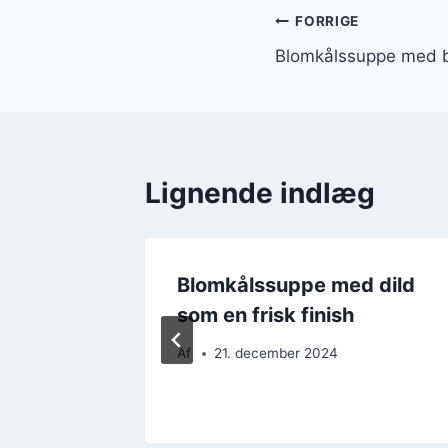
Indlægsnavi
FORRIGE
Blomkålssuppe med b
Lignende indlæg
Blomkålssuppe med dild
ge
som en frisk finish
Af
21. december 2024