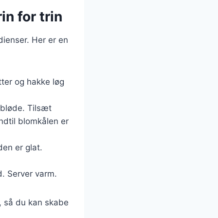
n for trin
dienser. Her er en
tter og hakke løg
 bløde. Tilsæt
ndtil blomkålen er
den er glat.
d. Server varm.
r, så du kan skabe