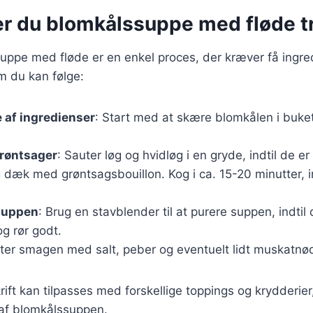
r du blomkålssuppe med fløde tri
uppe med fløde er en enkel proces, der kræver få ingre
m du kan følge:
 af ingredienser
: Start med at skære blomkålen i buke
grøntsager
: Sauter løg og hvidløg i en gryde, indtil de er
dæk med grøntsagsbouillon. Kog i ca. 15-20 minutter, i
 suppen
: Brug en stavblender til at purere suppen, indtil 
og rør godt.
ster smagen med salt, peber og eventuelt lidt muskatnø
ft kan tilpasses med forskellige toppings og krydderie
 af blomkålssuppen.