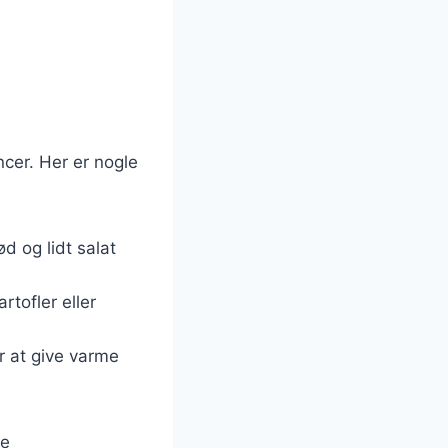
cer. Her er nogle
d og lidt salat
rtofler eller
or at give varme
ge