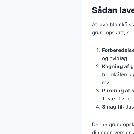
Sådan lave
At lave blomkålss
grundopskrift, so
Forberedelse
og hvidløg.
Kogning af 
blomkålen og 
mør.
Purering af
Tilsæt fløde 
Smag til
: Ju
Denne grundopskri
din egen version