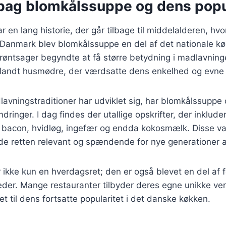
 bag blomkålssuppe og dens popu
 en lang historie, der går tilbage til middelalderen, hvo
I Danmark blev blomkålssuppe en del af det nationale kø
røntsager begyndte at få større betydning i madlavnin
blandt husmødre, der værdsatte dens enkelhed og evne t
lavningstraditioner har udviklet sig, har blomkålssuppe
inger. I dag findes der utallige opskrifter, der inkluder
 bacon, hvidløg, ingefær og endda kokosmælk. Disse var
olde retten relevant og spændende for nye generationer 
ikke kun en hverdagsret; den er også blevet en del af f
heder. Mange restauranter tilbyder deres egne unikke ve
et til dens fortsatte popularitet i det danske køkken.