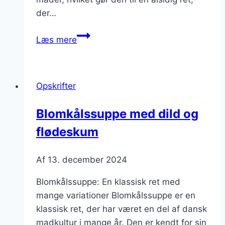
der…
Blomkålssuppe
Læs mere
med
krydderurter:
friske
Opskrifter
smagsnuancer
Blomkålssuppe med dild og
flødeskum
Af
13. december 2024
Blomkålssuppe: En klassisk ret med
mange variationer Blomkålssuppe er en
klassisk ret, der har været en del af dansk
madkultur i mange år. Den er kendt for sin