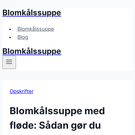
Blomkålssuppe
Fortsæt
til
indhold
Blomkålssuppe
Blog
Blomkålssuppe
Opskrifter
Blomkålssuppe med
fløde: Sådan gør du