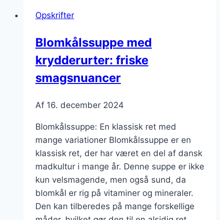
i
Opskrifter
vintermørket
Blomkålssuppe med
krydderurter: friske
smagsnuancer
Af
16. december 2024
Blomkålssuppe: En klassisk ret med
mange variationer Blomkålssuppe er en
klassisk ret, der har været en del af dansk
madkultur i mange år. Denne suppe er ikke
kun velsmagende, men også sund, da
blomkål er rig på vitaminer og mineraler.
Den kan tilberedes på mange forskellige
måder, hvilket gør den til en alsidig ret,