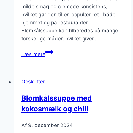
milde smag og cremede konsistens,
hvilket gør den til en populær ret i både
hjemmet og på restauranter.
Blomkålssuppe kan tilberedes på mange
forskellige måder, hvilket giver…
Blomkålssuppe
Læs mere
med
dild
og
Opskrifter
flødeskum
Blomkålssuppe med
kokosmælk og chili
Af
9. december 2024