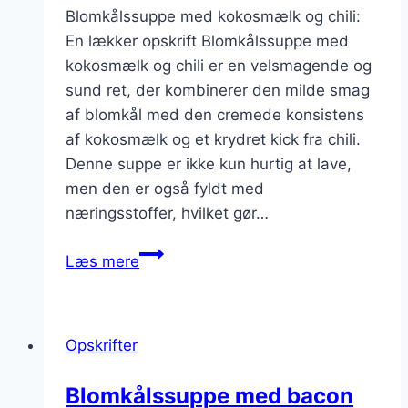
Blomkålssuppe med kokosmælk og chili:
En lækker opskrift Blomkålssuppe med
kokosmælk og chili er en velsmagende og
sund ret, der kombinerer den milde smag
af blomkål med den cremede konsistens
af kokosmælk og et krydret kick fra chili.
Denne suppe er ikke kun hurtig at lave,
men den er også fyldt med
næringsstoffer, hvilket gør…
Blomkålssuppe
Læs mere
med
kokosmælk
og
Opskrifter
chili
Blomkålssuppe med bacon