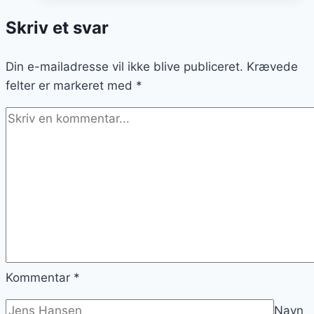
og
Skriv et svar
løg
til
Din e-mailadresse vil ikke blive publiceret.
frokost
Krævede
felter er markeret med
*
Kommentar
*
Navn