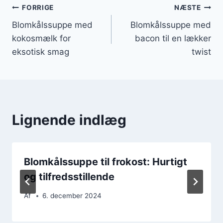
Indlægsnavigation
FORRIGE
NÆSTE
Blomkålssuppe med
Blomkålssuppe med
kokosmælk for
bacon til en lækker
eksotisk smag
twist
Lignende indlæg
Blomkålssuppe til frokost: Hurtigt
og tilfredsstillende
Af
6. december 2024