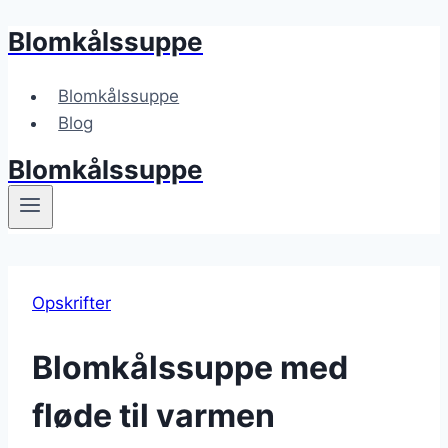
Blomkålssuppe
Fortsæt
til
indhold
Blomkålssuppe
Blog
Blomkålssuppe
Opskrifter
Blomkålssuppe med
fløde til varmen