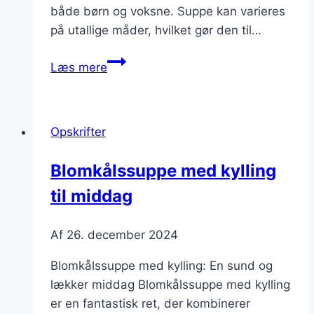
både børn og voksne. Suppe kan varieres
på utallige måder, hvilket gør den til…
Blomkålssuppe
Læs mere
med
hvidløg
og
Opskrifter
lækre
krydderurter
Blomkålssuppe med kylling
til middag
Af
26. december 2024
Blomkålssuppe med kylling: En sund og
lækker middag Blomkålssuppe med kylling
er en fantastisk ret, der kombinerer