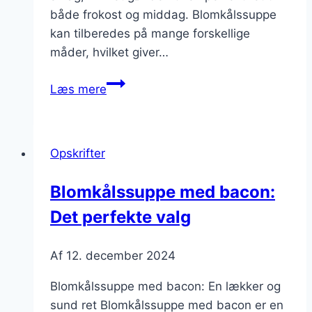
både frokost og middag. Blomkålssuppe
kan tilberedes på mange forskellige
måder, hvilket giver…
Blomkålssuppe
Læs mere
med
chili
og
Opskrifter
flødeskum
Blomkålssuppe med bacon:
Det perfekte valg
Af
12. december 2024
Blomkålssuppe med bacon: En lækker og
sund ret Blomkålssuppe med bacon er en