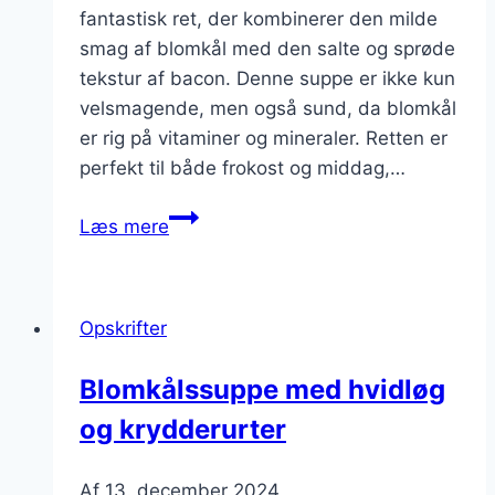
fantastisk ret, der kombinerer den milde
smag af blomkål med den salte og sprøde
tekstur af bacon. Denne suppe er ikke kun
velsmagende, men også sund, da blomkål
er rig på vitaminer og mineraler. Retten er
perfekt til både frokost og middag,…
Blomkålssuppe
Læs mere
med
bacon:
Det
Opskrifter
perfekte
valg
Blomkålssuppe med hvidløg
og krydderurter
Af
13. december 2024