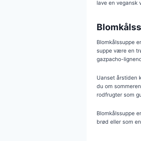
lave en vegansk v
Blomkålssu
Blomkålssuppe er 
suppe være en tr
gazpacho-lignend
Uanset årstiden k
du om sommeren t
rodfrugter som gu
Blomkålssuppe er
brød eller som en