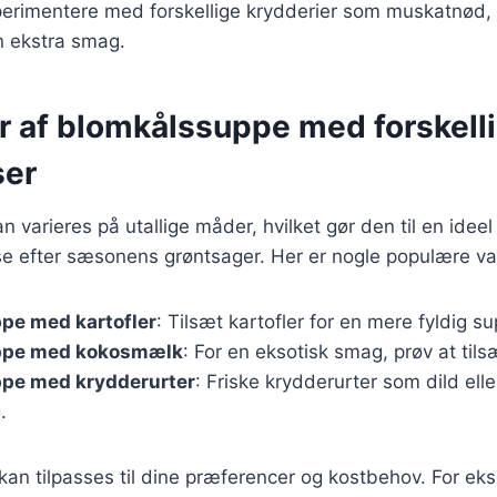
rimentere med forskellige krydderier som muskatnød, pe
n ekstra smag.
er af blomkålssuppe med forskell
ser
varieres på utallige måder, hvilket gør den til en ideel r
asse efter sæsonens grøntsager. Her er nogle populære var
pe med kartofler
: Tilsæt kartofler for en mere fyldig s
ppe med kokosmælk
: For en eksotisk smag, prøv at ti
pe med krydderurter
: Friske krydderurter som dild elle
.
 kan tilpasses til dine præferencer og kostbehov. For e