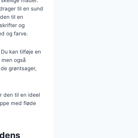
skellige måder.
rager til en sund
 den til en
skrifter og
ed og farve.
Du kan tilføje en
d, men også
f de grøntsager,
 den til en ideel
uppe med fløde
 dens