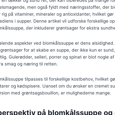
en lækker og sund ret, der kan tilberedes på mange for
elsmagende, men også fyldt med næringsstoffer, der bid
er rig på vitaminer, mineraler og antioxidanter, hvilket gør
diens i supper. Denne artikel vil udforske forskellige op
omkålssuppe, der inkluderer grøntsager for ekstra sundh
talende aspekter ved blomkålssuppe er dens alsidighed. 
 grøntsager for at skabe en suppe, der ikke kun er sun
tlig. Gulerødder, selleri, porrer og spinat er blot nogle a
ra smag og næring til retten.
ålssuppe tilpasses til forskellige kostbehov, hvilket gør
etarer og kødspisere. Uanset om du ønsker en cremet s
version med grøntsagsbouillon, er mulighederne mange.
 perspektiv på blomkålssuppe og