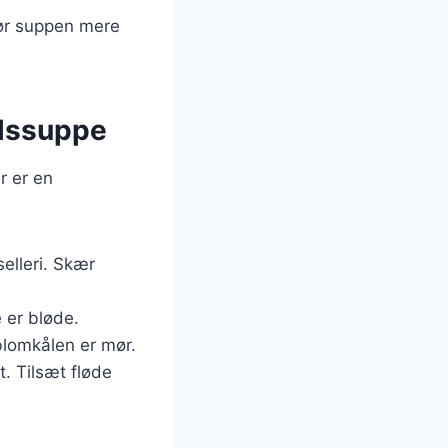
 gør suppen mere
ålssuppe
r er en
elleri. Skær
e er bløde.
 blomkålen er mør.
t. Tilsæt fløde