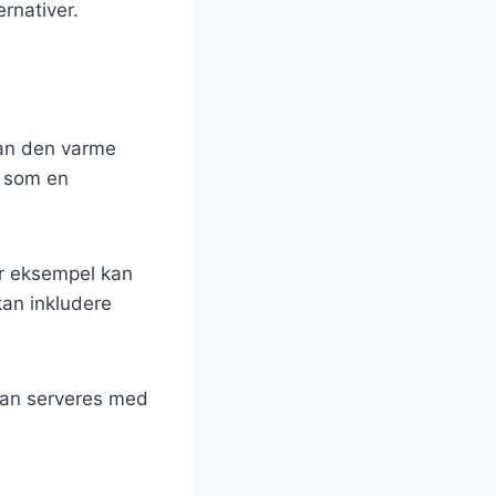
rnativer.
kan den varme
d som en
or eksempel kan
kan inkludere
 kan serveres med