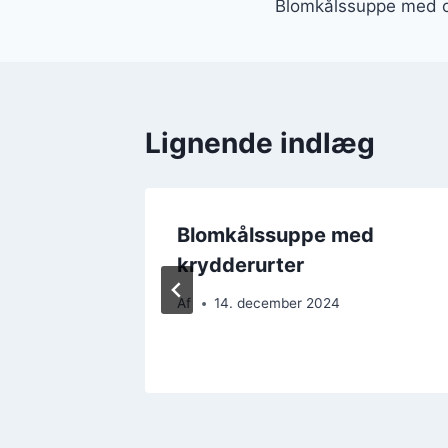
Blomkålssuppe med o
Lignende indlæg
ift til
Blomkålssuppe med
krydderurter
Af
14. december 2024