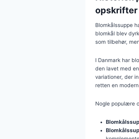
opskrifter
Blomkålssuppe har
blomkål blev dyrk
som tilbehør, men
I Danmark har blo
den lavet med enk
variationer, der 
retten en modern
Nogle populære op
Blomkålssup
Blomkålssu
komplemente