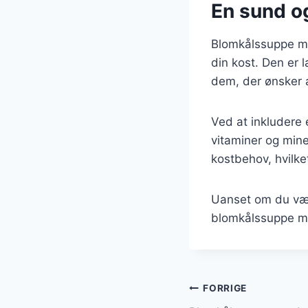
En sund og 
Blomkålssuppe med
din kost. Den er l
dem, der ønsker a
Ved at inkludere 
vitaminer og mine
kostbehov, hvilket
Uanset om du vælg
blomkålssuppe med
Indlægsnavi
FORRIGE