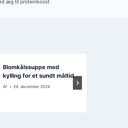
d æg til proteinboost
Blomkålssuppe med
Blomkå
kylling for et sundt måltid
hvidløg
Af
24. december 2024
Af
26. 