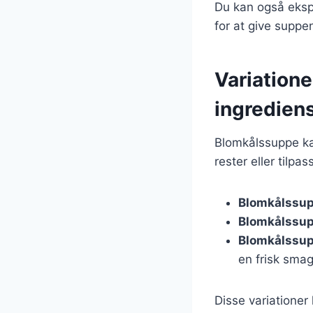
Du kan også ekspe
for at give suppe
Variation
ingredien
Blomkålssuppe kan 
rester eller tilp
Blomkålssup
Blomkålssu
Blomkålssup
en frisk smag
Disse variationer