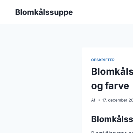
Fortsæt
Blomkålssuppe
til
indhold
OPSKRIFTER
Blomkåls
og farve
Af
17. december 2
Blomkålssu