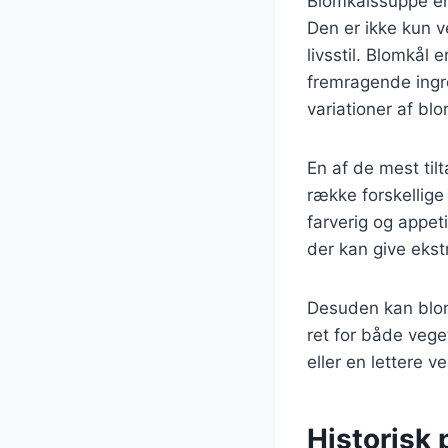
Blomkålssuppe er 
Den er ikke kun v
livsstil. Blomkål 
fremragende ingre
variationer af bl
En af de mest til
række forskellige
farverig og appeti
der kan give ekst
Desuden kan blomk
ret for både veg
eller en lettere 
Historisk