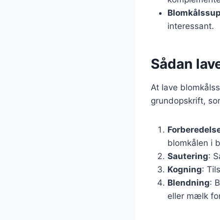
Blomkålssup
interessant.
Sådan lav
At lave blomkålss
grundopskrift, so
Forberedelse
blomkålen i b
Sautering
: S
Kogning
: Ti
Blendning
: 
eller mælk fo