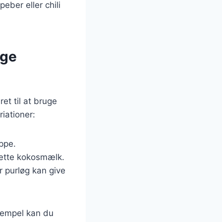
ber eller chili
ige
et til at bruge
iationer:
uppe.
lsætte kokosmælk.
r purløg kan give
ksempel kan du