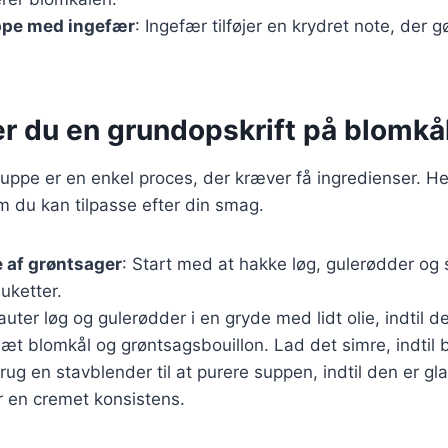
pe med ingefær
: Ingefær tilføjer en krydret note, der
er du en grundopskrift på blomk
uppe er en enkel proces, der kræver få ingredienser. He
m du kan tilpasse efter din smag.
 af grøntsager
: Start med at hakke løg, gulerødder og s
uketter.
auter løg og gulerødder i en gryde med lidt olie, indtil d
lsæt blomkål og grøntsagsbouillon. Lad det simre, indtil
Brug en stavblender til at purere suppen, indtil den er gla
r en cremet konsistens.