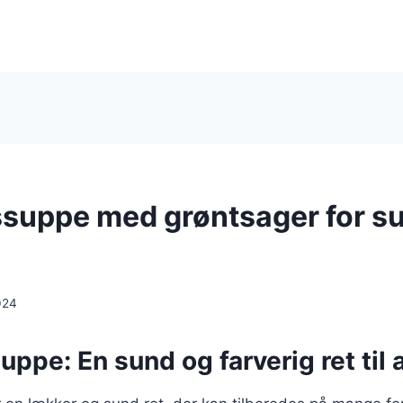
suppe med grøntsager for s
024
ppe: En sund og farverig ret til a