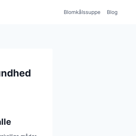
Blomkålssuppe
Blog
undhed
lle