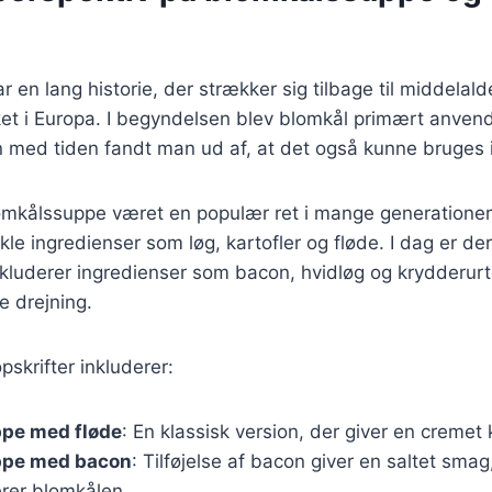
 en lang historie, der strækker sig tilbage til middelald
et i Europa. I begyndelsen blev blomkål primært anvendt
 med tiden fandt man ud af, at det også kunne bruges i
mkålssuppe været en populær ret i mange generationer. 
le ingredienser som løg, kartofler og fløde. I dag er d
inkluderer ingredienser som bacon, hvidløg og krydderurte
e drejning.
skrifter inkluderer:
pe med fløde
: En klassisk version, der giver en cremet
ppe med bacon
: Tilføjelse af bacon giver en saltet smag
rer blomkålen.