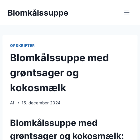
Fortsæt
Blomkålssuppe
til
indhold
OPSKRIFTER
Blomkålssuppe med
grøntsager og
kokosmælk
Af
15. december 2024
Blomkålssuppe med
grøntsager og kokosmælk: