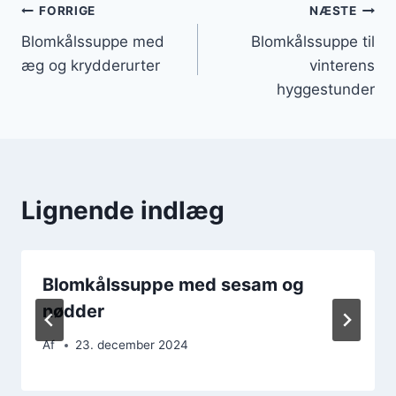
Indlægsnavigation
FORRIGE
NÆSTE
Blomkålssuppe med
Blomkålssuppe til
æg og krydderurter
vinterens
hyggestunder
Lignende indlæg
Blomkålssuppe med sesam og
nødder
Af
23. december 2024