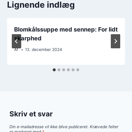
Lignende indlæg
Blomkålssuppe med sennep: For lidt
skarphed
Af
13. december 2024
Skriv et svar
Din e-mailadresse vil ikke blive publiceret.
Krævede felter
er markeret med
*