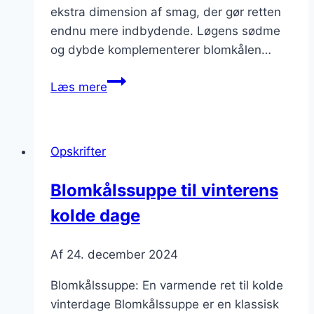
ekstra dimension af smag, der gør retten
endnu mere indbydende. Løgens sødme
og dybde komplementerer blomkålen…
Blomkålssuppe
Læs mere
med
løg
for
Opskrifter
ekstra
smag
Blomkålssuppe til vinterens
kolde dage
Af
24. december 2024
Blomkålssuppe: En varmende ret til kolde
vinterdage Blomkålssuppe er en klassisk