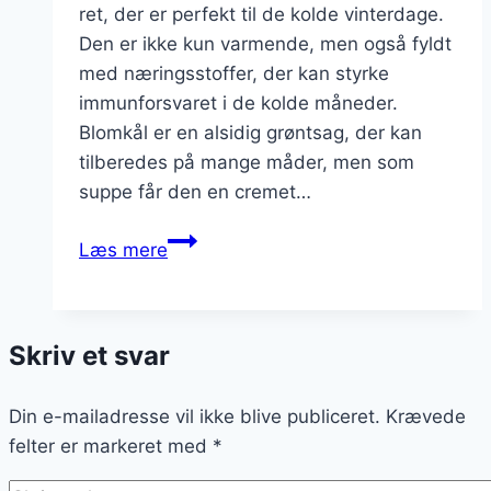
ret, der er perfekt til de kolde vinterdage.
Den er ikke kun varmende, men også fyldt
med næringsstoffer, der kan styrke
immunforsvaret i de kolde måneder.
Blomkål er en alsidig grøntsag, der kan
tilberedes på mange måder, men som
suppe får den en cremet…
Blomkålssuppe
Læs mere
til
vinterens
kolde
Skriv et svar
dage
Din e-mailadresse vil ikke blive publiceret.
Krævede
felter er markeret med
*