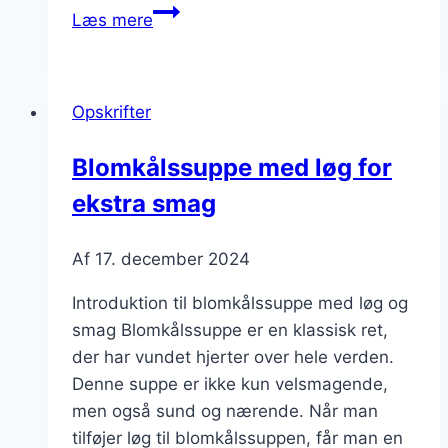
Blomkålssuppe
Læs mere
med
fløde
til
Opskrifter
kolde
dage
Blomkålssuppe med løg for
ekstra smag
Af
17. december 2024
Introduktion til blomkålssuppe med løg og
smag Blomkålssuppe er en klassisk ret,
der har vundet hjerter over hele verden.
Denne suppe er ikke kun velsmagende,
men også sund og nærende. Når man
tilføjer løg til blomkålssuppen, får man en