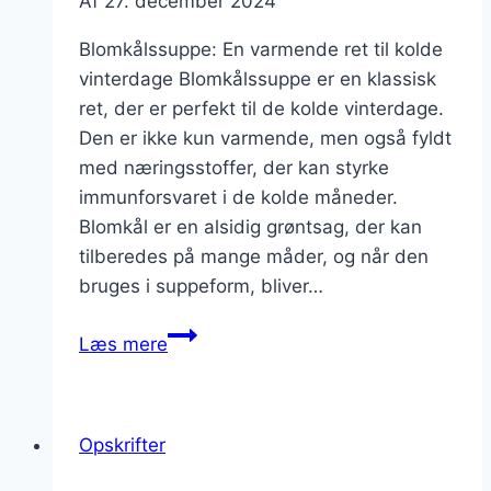
Af
27. december 2024
Blomkålssuppe: En varmende ret til kolde
vinterdage Blomkålssuppe er en klassisk
ret, der er perfekt til de kolde vinterdage.
Den er ikke kun varmende, men også fyldt
med næringsstoffer, der kan styrke
immunforsvaret i de kolde måneder.
Blomkål er en alsidig grøntsag, der kan
tilberedes på mange måder, og når den
bruges i suppeform, bliver…
Blomkålssuppe
Læs mere
til
vinterens
kolde
Opskrifter
dage