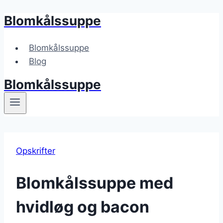
Blomkålssuppe
Fortsæt
til
indhold
Blomkålssuppe
Blog
Blomkålssuppe
Opskrifter
Blomkålssuppe med
hvidløg og bacon