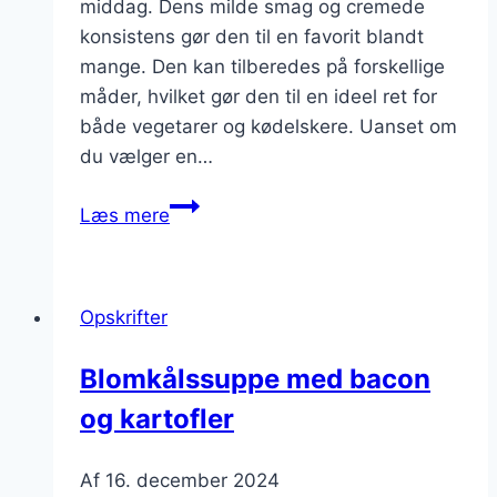
middag. Dens milde smag og cremede
konsistens gør den til en favorit blandt
mange. Den kan tilberedes på forskellige
måder, hvilket gør den til en ideel ret for
både vegetarer og kødelskere. Uanset om
du vælger en…
Blomkålsupple
Læs mere
til
frokost
eller
Opskrifter
middag
valg
Blomkålssuppe med bacon
og kartofler
Af
16. december 2024