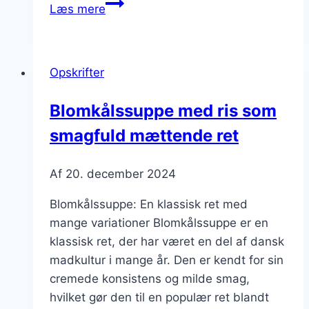
Blomkålssuppe
Læs mere
med
løg
for
Opskrifter
ekstra
dybde
Blomkålssuppe med ris som
smagfuld mættende ret
Af
20. december 2024
Blomkålssuppe: En klassisk ret med
mange variationer Blomkålssuppe er en
klassisk ret, der har været en del af dansk
madkultur i mange år. Den er kendt for sin
cremede konsistens og milde smag,
hvilket gør den til en populær ret blandt