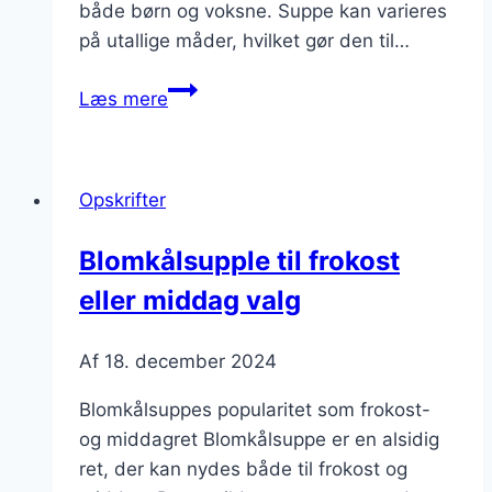
både børn og voksne. Suppe kan varieres
på utallige måder, hvilket gør den til…
Blomkålssuppe
Læs mere
med
ris
som
Opskrifter
smagfuld
mættende
Blomkålsupple til frokost
ret
eller middag valg
Af
18. december 2024
Blomkålsuppes popularitet som frokost-
og middagret Blomkålsuppe er en alsidig
ret, der kan nydes både til frokost og