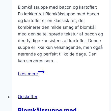
Blomkålssuppe med bacon og kartofler:
En lækker ret Blomkålssuppe med bacon
og kartofler er en klassisk ret, der
kombinerer den milde smag af blomkål
med den salte, sprøde tekstur af bacon og
den fyldige konsistens af kartofler. Denne
suppe er ikke kun velsmagende, men også
nærende og perfekt til kolde dage. Den
kan serveres som…
Blomkålssuppe
Læs mere
med
bacon
og
Opskrifter
kartofler
Blomkålssuppe med