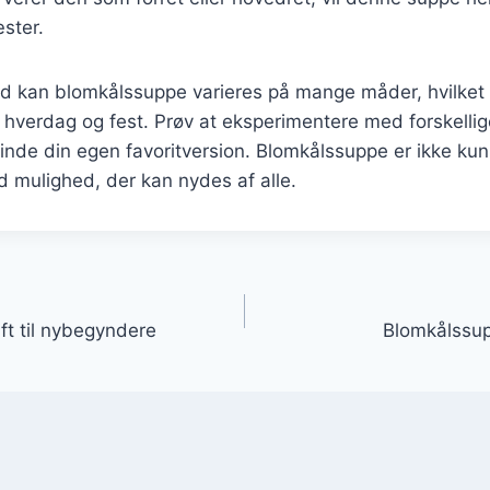
ster.
d kan blomkålssuppe varieres på mange måder, hvilket g
e hverdag og fest. Prøv at eksperimentere med forskelli
 finde din egen favoritversion. Blomkålssuppe er ikke kun
 mulighed, der kan nydes af alle.
gation
ft til nybegyndere
Blomkålssu