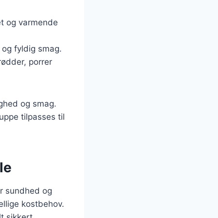
ret og varmende
r og fyldig smag.
rødder, porrer
lighed og smag.
ppe tilpasses til
le
er sundhed og
kellige kostbehov.
t sikkert