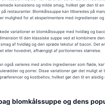
cremede konsistens og milde smag, hvilket gør den til en 
på restauranter. Blomkålssuppe kan tilberedes på mang
iver mulighed for at eksperimentere med ingredienser o
skede variationer er blomkålssuppe med hvidløg og baco
a dimension til den klassiske suppe ved at kombinere de
smag af hvidløg og den sprøde tekstur af bacon. Det er
et eller hovedret, afhængigt af portionernes størrelse.
 også varieres med andre ingredienser som fløde, karto
erødder og porrer. Disse variationer gør det muligt at ti
præferencer og kostbehov, hvilket gør den til en alsidig 
 bag blomkålssuppe og dens popu