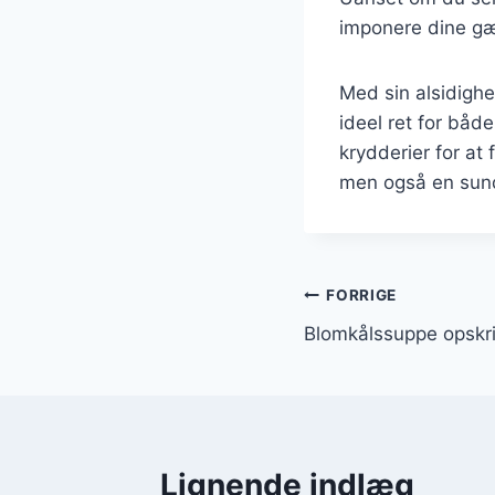
imponere dine gæ
Med sin alsidighe
ideel ret for båd
krydderier for at
men også en sund
Indlægsnavi
FORRIGE
Blomkålssuppe opskri
Lignende indlæg