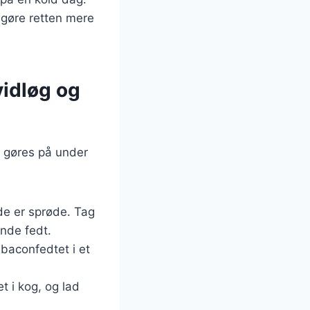
t gøre retten mere
idløg og
n gøres på under
 de er sprøde. Tag
nde fedt.
 baconfedtet i et
t i kog, og lad