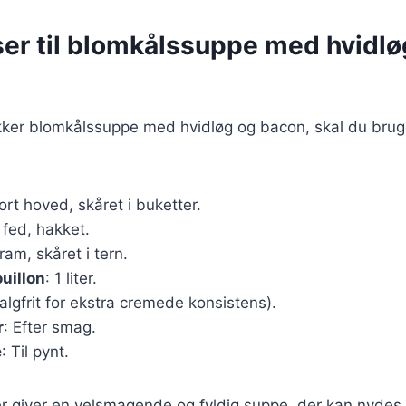
ser til blomkålssuppe med hvidlø
ækker blomkålssuppe med hvidløg og bacon, skal du bru
tort hoved, skåret i buketter.
 fed, hakket.
ram, skåret i tern.
uillon
: 1 liter.
valgfrit for ekstra cremede konsistens).
r
: Efter smag.
e
: Til pynt.
er giver en velsmagende og fyldig suppe, der kan nydes