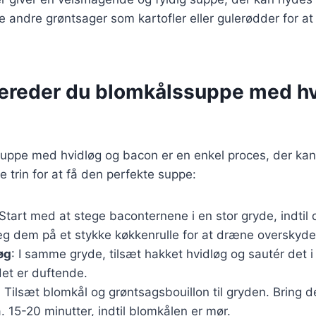
je andre grøntsager som kartofler eller gulerødder for a
bereder du blomkålssuppe med hv
suppe med hvidløg og bacon er en enkel proces, der ka
e trin for at få den perfekte suppe:
 Start med at stege baconternene i en stor gryde, indtil
g dem på et stykke køkkenrulle for at dræne overskyde
øg
: I samme gryde, tilsæt hakket hvidløg og sautér det i
 det er duftende.
: Tilsæt blomkål og grøntsagsbouillon til gryden. Bring de
a. 15-20 minutter, indtil blomkålen er mør.