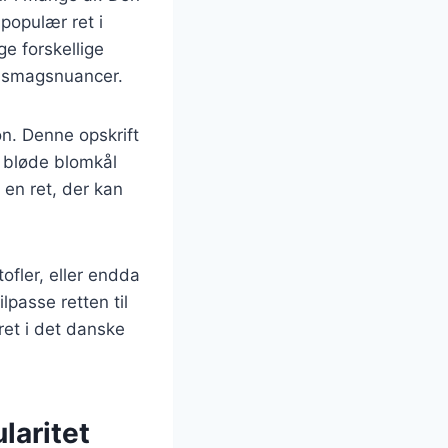
populær ret i
e forskellige
g smagsnuancer.
n. Denne opskrift
n bløde blomkål
 en ret, der kan
fler, eller endda
lpasse retten til
ret i det danske
laritet