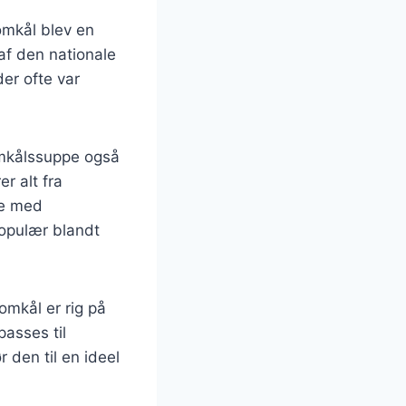
omkål blev en
af den nationale
der ofte var
lomkålssuppe også
r alt fra
pe med
populær blandt
omkål er rig på
passes til
r den til en ideel