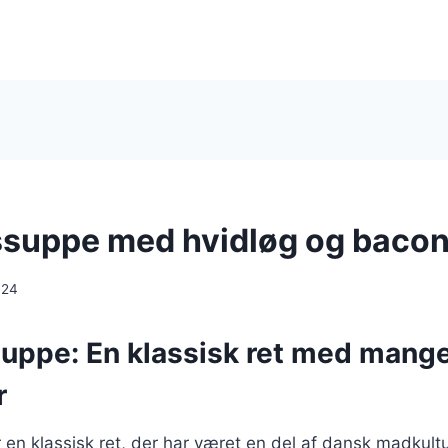
suppe med hvidløg og baco
024
uppe: En klassisk ret med mang
r
en klassisk ret, der har været en del af dansk madkult