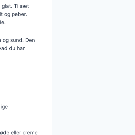
 glat. Tilsæt
lt og peber.
le.
de og sund. Den
hvad du har
lige
løde eller creme