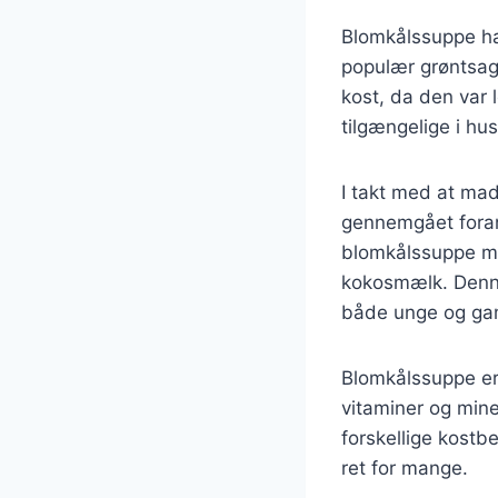
Blomkålssuppe har
populær grøntsag 
kost, da den var 
tilgængelige i hu
I takt med at mad
gennemgået forandr
blomkålssuppe me
kokosmælk. Denne 
både unge og ga
Blomkålssuppe er
vitaminer og miner
forskellige kostbe
ret for mange.