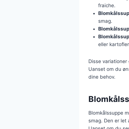
fraiche.
Blomkålssup
smag.
Blomkålssup
Blomkålssup
eller kartofl
Disse variationer
Uanset om du ønsk
dine behov.
Blomkålssu
Blomkålssuppe me
smag. Den er let a
Uanset om du serv