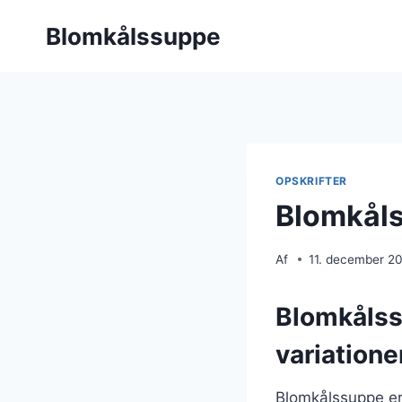
Fortsæt
Blomkålssuppe
til
indhold
OPSKRIFTER
Blomkåls
Af
11. december 2
Blomkålss
variatione
Blomkålssuppe er 