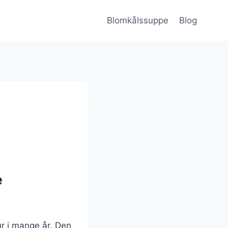
Blomkålssuppe
Blog
n
e
ur i mange år. Den