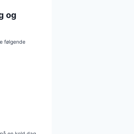
g og
ge følgende
 på en kold dag.