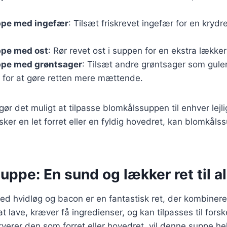
pe med ingefær
: Tilsæt friskrevet ingefær for en kryd
pe med ost
: Rør revet ost i suppen for en ekstra lække
pe med grøntsager
: Tilsæt andre grøntsager som gule
er for at gøre retten mere mættende.
 gør det muligt at tilpasse blomkålssuppen til enhver lej
er en let forret eller en fyldig hovedret, kan blomkålssu
ppe: En sund og lækker ret til al
d hvidløg og bacon er en fantastisk ret, der kombiner
t lave, kræver få ingredienser, og kan tilpasses til fors
erer den som forret eller hovedret, vil denne suppe hel