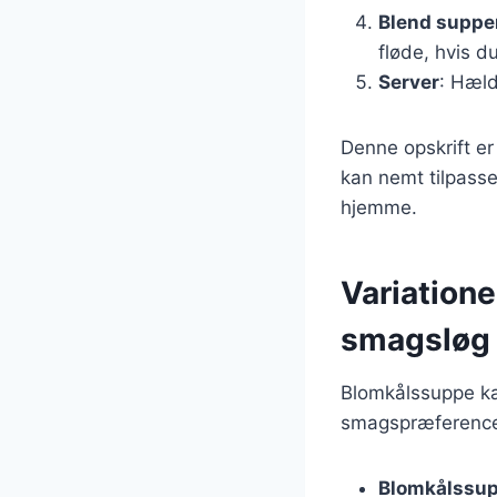
Blend suppe
fløde, hvis d
Server
: Hæld
Denne opskrift er 
kan nemt tilpasse
hjemme.
Variatione
smagsløg
Blomkålssuppe ka
smagspræferencer
Blomkålssup