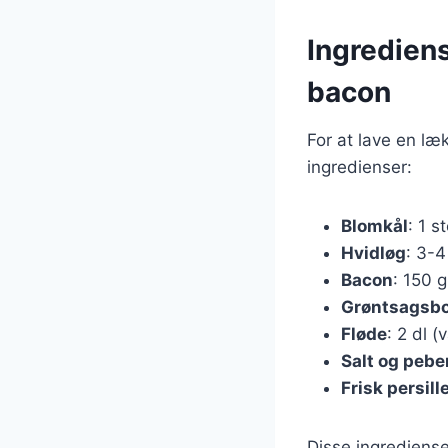
Ingredien
bacon
For at lave en l
ingredienser:
Blomkål
: 1 s
Hvidløg
: 3-4
Bacon
: 150 g
Grøntsagsbo
Fløde
: 2 dl (
Salt og pebe
Frisk persill
Disse ingrediens