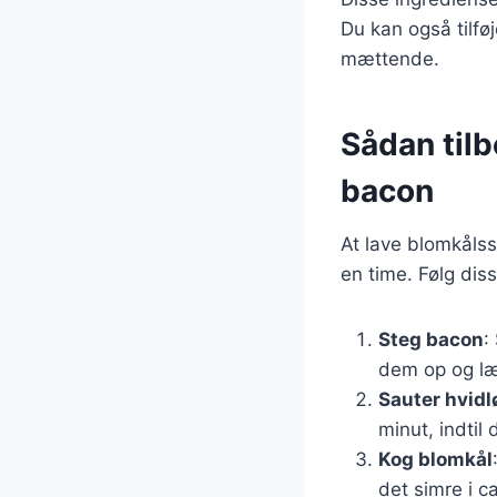
Du kan også tilfø
mættende.
Sådan til
bacon
At lave blomkåls
en time. Følg diss
Steg bacon
:
dem op og læ
Sauter hvidl
minut, indtil
Kog blomkål
det simre i c