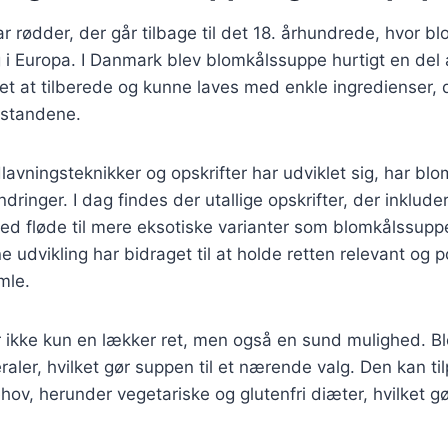
 rødder, der går tilbage til det 18. århundrede, hvor bl
i Europa. I Danmark blev blomkålssuppe hurtigt en del 
let at tilberede og kunne laves med enkle ingredienser, 
sstandene.
lavningsteknikker og opskrifter har udviklet sig, har b
inger. I dag findes der utallige opskrifter, der inkludere
d fløde til mere eksotiske varianter som blomkålssup
udvikling har bidraget til at holde retten relevant og 
mle.
 ikke kun en lækker ret, men også en sund mulighed. Bl
aler, hvilket gør suppen til et nærende valg. Den kan til
hov, herunder vegetariske og glutenfri diæter, hvilket gø