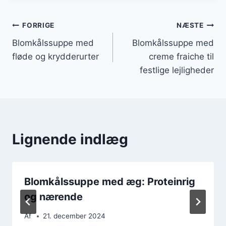
Indlægsnavigation
FORRIGE
NÆSTE
Blomkålssuppe med
Blomkålssuppe med
fløde og krydderurter
creme fraiche til
festlige lejligheder
Lignende indlæg
Blomkålssuppe med æg: Proteinrig
og nærende
Af
21. december 2024