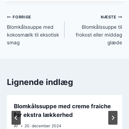
Indlægsnavigation
FORRIGE
NÆSTE
Blomkålssuppe med
Blomkålssuppe til
kokosmælk til eksotisk
frokost eller middag
smag
glæde
Lignende indlæg
Blomkålssuppe med creme fraiche
for ekstra lækkerhed
Af
20. december 2024