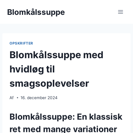
Fortsæt
Blomkålssuppe
til
indhold
OPSKRIFTER
Blomkålssuppe med
hvidløg til
smagsoplevelser
Af
16. december 2024
Blomkålssuppe: En klassisk
ret med mange variationer