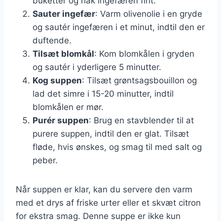
buketter og hak ingefæren fint.
Sauter ingefær
: Varm olivenolie i en gryde
og sautér ingefæren i et minut, indtil den er
duftende.
Tilsæt blomkål
: Kom blomkålen i gryden
og sautér i yderligere 5 minutter.
Kog suppen
: Tilsæt grøntsagsbouillon og
lad det simre i 15-20 minutter, indtil
blomkålen er mør.
Purér suppen
: Brug en stavblender til at
purere suppen, indtil den er glat. Tilsæt
fløde, hvis ønskes, og smag til med salt og
peber.
Når suppen er klar, kan du servere den varm
med et drys af friske urter eller et skvæt citron
for ekstra smag. Denne suppe er ikke kun