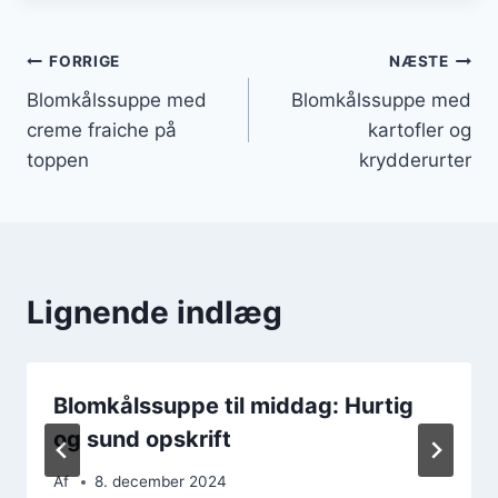
Indlægsnavigation
FORRIGE
NÆSTE
Blomkålssuppe med
Blomkålssuppe med
creme fraiche på
kartofler og
toppen
krydderurter
Lignende indlæg
Blomkålssuppe til middag: Hurtig
og sund opskrift
Af
8. december 2024