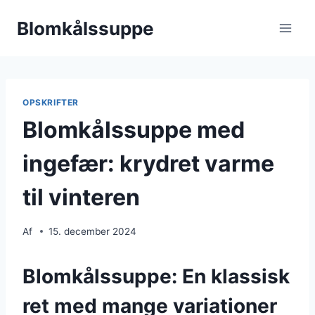
Fortsæt
Blomkålssuppe
til
indhold
OPSKRIFTER
Blomkålssuppe med
ingefær: krydret varme
til vinteren
Af
15. december 2024
Blomkålssuppe: En klassisk
ret med mange variationer