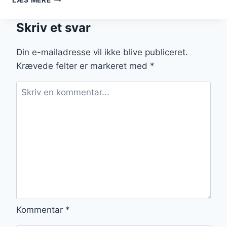
MED
KARTOFLER
Skriv et svar
OG
BACON
Din e-mailadresse vil ikke blive publiceret.
Krævede felter er markeret med
*
Kommentar
*