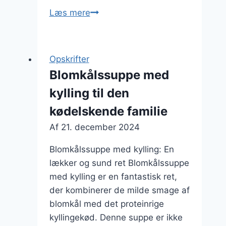
Blomkålssuppe
Læs mere
med
løg
og
Opskrifter
ingefær
Blomkålssuppe med
kylling til den
kødelskende familie
Af
21. december 2024
Blomkålssuppe med kylling: En
lækker og sund ret Blomkålssuppe
med kylling er en fantastisk ret,
der kombinerer de milde smage af
blomkål med det proteinrige
kyllingekød. Denne suppe er ikke