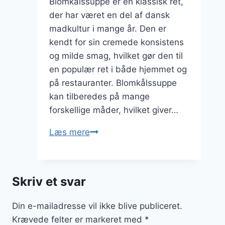
Blomkålssuppe er en klassisk ret,
der har været en del af dansk
madkultur i mange år. Den er
kendt for sin cremede konsistens
og milde smag, hvilket gør den til
en populær ret i både hjemmet og
på restauranter. Blomkålssuppe
kan tilberedes på mange
forskellige måder, hvilket giver…
Blomkålssuppe
Læs mere
med
hvidløg
og
Skriv et svar
bacon
Din e-mailadresse vil ikke blive publiceret.
Krævede felter er markeret med
*