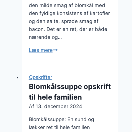
den milde smag af blomkål med
den fyldige konsistens af kartofler
og den salte, sprøde smag af
bacon. Det er en ret, der er både
nærende og…
Blomkålssuppe
Læs mere
med
kartofler
og
Opskrifter
bacon
Blomkålssuppe opskrift
til hele familien
Af
13. december 2024
Blomkålssuppe: En sund og
lækker ret til hele familien