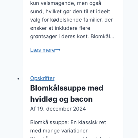
kun velsmagende, men også
sund, hvilket gør den til et ideelt
valg for kødelskende familier, der
ønsker at inkludere flere
grøntsager i deres kost. Blomkål…
Blomkålssuppe
Læs mere
med
kylling
til
Opskrifter
den
Blomkålssuppe med
kødelskende
hvidløg og bacon
familie
Af
19. december 2024
Blomkålssuppe: En klassisk ret
med mange variationer