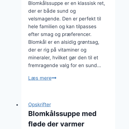
Blomkålssuppe er en klassisk ret,
der er både sund og
velsmagende. Den er perfekt til
hele familien og kan tilpasses
efter smag og præferencer.
Blomkål er en alsidig grøntsag,
der er rig på vitaminer og
mineraler, hvilket gør den til et
fremragende valg for en sund…
Blomkålssuppe
Læs mere
opskrift
til
hele
Opskrifter
familien
Blomkålssuppe med
fløde der varmer