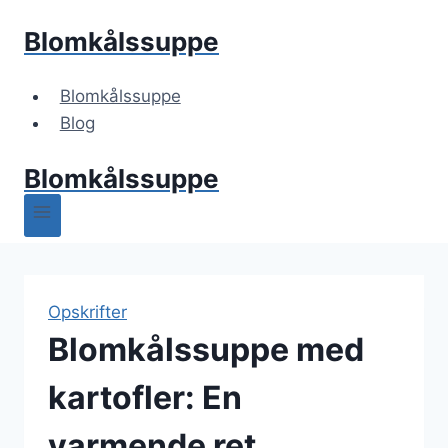
Fortsæt
Blomkålssuppe
til
indhold
Blomkålssuppe
Blog
Blomkålssuppe
Opskrifter
Blomkålssuppe med
kartofler: En
varmende ret