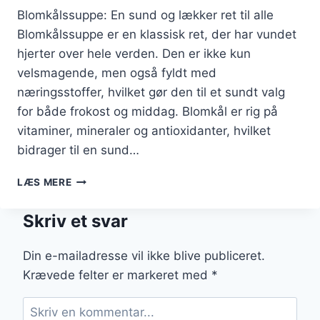
Blomkålssuppe: En sund og lækker ret til alle
Blomkålssuppe er en klassisk ret, der har vundet
hjerter over hele verden. Den er ikke kun
velsmagende, men også fyldt med
næringsstoffer, hvilket gør den til et sundt valg
for både frokost og middag. Blomkål er rig på
vitaminer, mineraler og antioxidanter, hvilket
bidrager til en sund…
BLOMKÅLSSUPPE
LÆS MERE
MED
ÆG
Skriv et svar
FOR
EKSTRA
PROTEIN
Din e-mailadresse vil ikke blive publiceret.
Krævede felter er markeret med
*