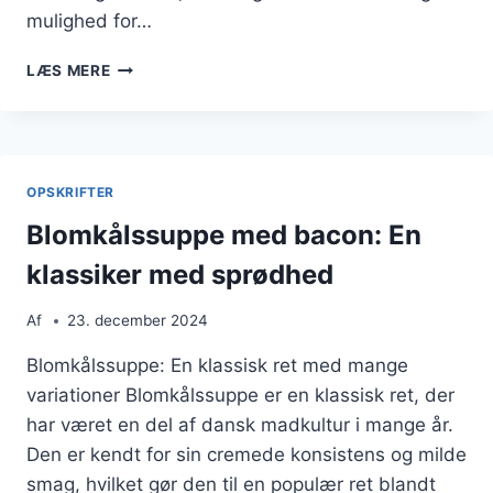
mulighed for…
BLOMKÅLSSUPPE
LÆS MERE
MED
CREME
FRAICHE
FOR
DEN
OPSKRIFTER
PERFEKTE
KONSISTENS
Blomkålssuppe med bacon: En
klassiker med sprødhed
Af
23. december 2024
Blomkålssuppe: En klassisk ret med mange
variationer Blomkålssuppe er en klassisk ret, der
har været en del af dansk madkultur i mange år.
Den er kendt for sin cremede konsistens og milde
smag, hvilket gør den til en populær ret blandt