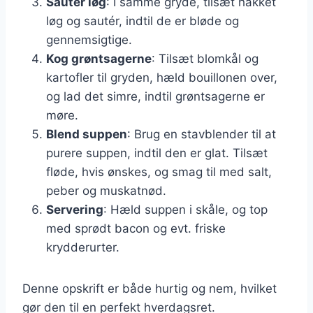
Sauter løg
: I samme gryde, tilsæt hakket
løg og sautér, indtil de er bløde og
gennemsigtige.
Kog grøntsagerne
: Tilsæt blomkål og
kartofler til gryden, hæld bouillonen over,
og lad det simre, indtil grøntsagerne er
møre.
Blend suppen
: Brug en stavblender til at
purere suppen, indtil den er glat. Tilsæt
fløde, hvis ønskes, og smag til med salt,
peber og muskatnød.
Servering
: Hæld suppen i skåle, og top
med sprødt bacon og evt. friske
krydderurter.
Denne opskrift er både hurtig og nem, hvilket
gør den til en perfekt hverdagsret.