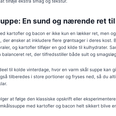
at tilføje ekstra smag og tekstur.
ppe: En sund og nærende ret til 
d kartofler og bacon er ikke kun en lækker ret, men o
 der ønsker at inkludere flere grøntsager i deres kost. B
raler, og kartofler tilføjer en god kilde til kulhydrater
 balanceret ret, der tilfredsstiller både sult og smagsløg
eel til kolde vinterdage, hvor en varm skål suppe kan gi
så tilberedes i store portioner og fryses ned, så du alti
lar.
ger at følge den klassiske opskrift eller eksperimente
lomkålssuppe med kartofler og bacon helt sikkert blive en 