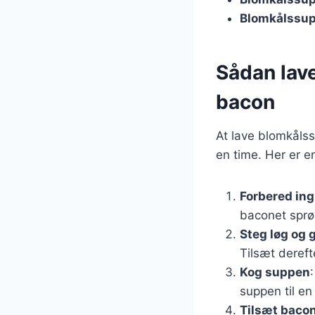
Blomkålssup
Sådan lav
bacon
At lave blomkåls
en time. Her er e
Forbered in
baconet sprød
Steg løg og 
Tilsæt dereft
Kog suppen
suppen til en
Tilsæt bacon