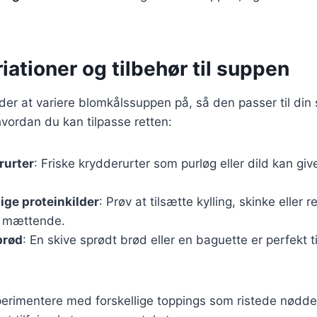
riationer og tilbehør til suppen
er at variere blomkålssuppen på, så den passer til din
 hvordan du kan tilpasse retten:
rurter
: Friske krydderurter som purløg eller dild kan giv
lige proteinkilder
: Prøv at tilsætte kylling, skinke eller r
 mættende.
brød
: En skive sprødt brød eller en baguette er perfekt ti
rimentere med forskellige toppings som ristede nødder, 