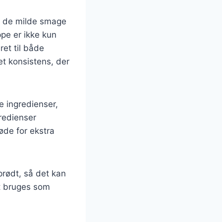
r de milde smage
pe er ikke kun
ret til både
et konsistens, der
 ingredienser,
gredienser
løde for ekstra
prødt, så det kan
et bruges som