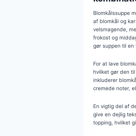
Blomkålssuppe me
af blomkål og ka
velsmagende, men 
frokost og middag
gør suppen til en
For at lave blom
hvilket gør den t
inkluderer blomkål
cremede noter, ell
En vigtig del af 
give en dejlig te
topping, hvilket 