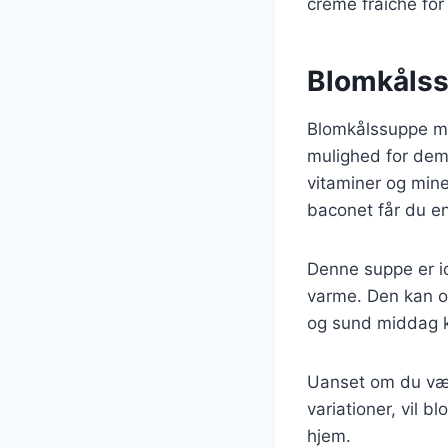
creme fraiche for 
Blomkålssu
Blomkålssuppe me
mulighed for dem,
vitaminer og mine
baconet får du en
Denne suppe er id
varme. Den kan og
og sund middag k
Uanset om du væl
variationer, vil b
hjem.