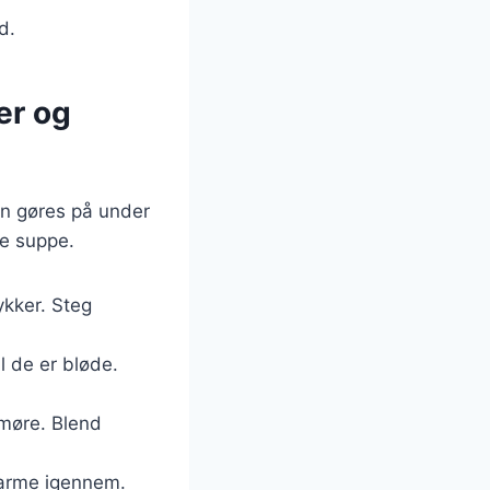
d.
er og
an gøres på under
re suppe.
ykker. Steg
l de er bløde.
 møre. Blend
varme igennem.