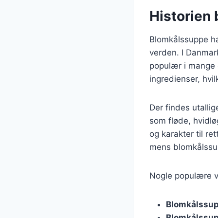
Historien
Blomkålssuppe har
verden. I Danmark
populær i mange g
ingredienser, hvil
Der findes utallig
som fløde, hvidlø
og karakter til r
mens blomkålssup
Nogle populære va
Blomkålssu
Blomkålssup