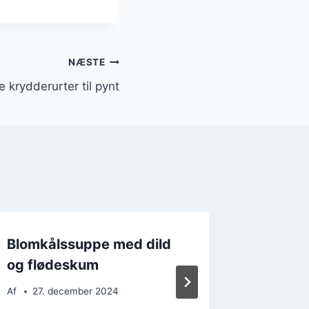
NÆSTE
 krydderurter til pynt
Blomkålssuppe med dild
Blomkå
og flødeskum
ingefæ
krydret
Af
27. december 2024