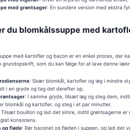
pe med grøntsager
: En sundere version med ekstra fyl
er du blomkålssuppe med kartofl
suppe med kartofler og bacon er en enkel proces, der k
n grundopskrift, som du kan følge for at lave denne læk
gredienserne
: Skær blomkål, kartofler og løg i mindre st
t i en gryde og tag det derefter op.
grøntsager
: I samme gryde, tilsæt løg og steg dem, indti
er blomkål og kartofler, og steg i et par minutter.
: Tilsæt bouillon og lad det simre, indtil grøntsagerne er
 glat konsistens.
 og fløde
: Rør baconet og fløden i suppen, og lad det 