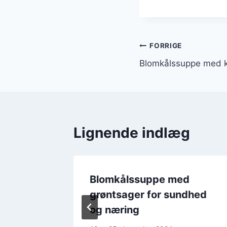
Indlægsnavi
FORRIGE
Blomkålssuppe med kyl
Lignende indlæg
middag:
Blomkålssuppe med
grøntsager for sundhed
og næring