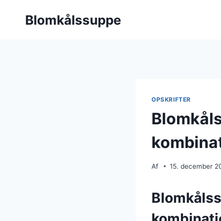
Fortsæt
Blomkålssuppe
til
indhold
OPSKRIFTER
Blomkåls
kombina
Af
15. december 2
Blomkålss
kombinati