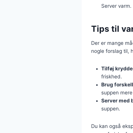
Server varm.
Tips til va
Der er mange måd
nogle forslag til,
Tilføj krydde
friskhed.
Brug forskel
suppen mere
Server med 
suppen.
Du kan også ekspe