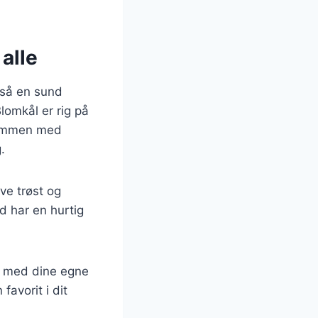
alle
gså en sund
lomkål er rig på
. Sammen med
.
ve trøst og
d har en hurtig
re med dine egne
favorit i dit