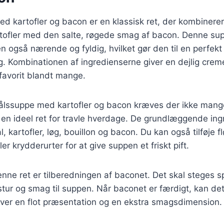
d kartofler og bacon er en klassisk ret, der kombinere
rtofler med den salte, røgede smag af bacon. Denne sup
også nærende og fyldig, hvilket gør den til en perfekt 
. Kombinationen af ingredienserne giver en dejlig crem
 favorit blandt mange.
kålssuppe med kartofler og bacon kræves der ikke mange
il en ideel ret for travle hverdage. De grundlæggende in
, kartofler, løg, bouillon og bacon. Du kan også tilføje f
er krydderurter for at give suppen et friskt pift.
denne ret er tilberedningen af baconet. Det skal steges s
kstur og smag til suppen. Når baconet er færdigt, kan d
giver en flot præsentation og en ekstra smagsdimension.