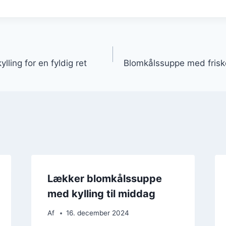
gation
ling for en fyldig ret
Blomkålssuppe med friske
Lækker blomkålssuppe
med kylling til middag
Af
16. december 2024