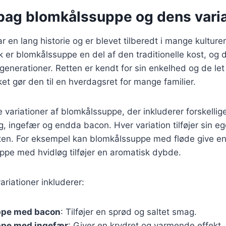
 bag blomkålssuppe og dens varia
 en lang historie og er blevet tilberedt i mange kulturer
 er blomkålssuppe en del af den traditionelle kost, og 
enerationer. Retten er kendt for sin enkelhed og de let
ket gør den til en hverdagsret for mange familier.
e variationer af blomkålssuppe, der inkluderer forskellig
g, ingefær og endda bacon. Hver variation tilføjer sin 
etten. For eksempel kan blomkålssuppe med fløde give en
pe med hvidløg tilføjer en aromatisk dybde.
riationer inkluderer:
ppe med bacon
: Tilføjer en sprød og saltet smag.
pe med ingefær
: Giver en krydret og varmende effekt.