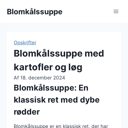
Fortsæt
Blomkålssuppe
til
indhold
Opskrifter
Blomkålssuppe med
kartofler og løg
Af
18. december 2024
Blomkålssuppe: En
klassisk ret med dybe
rødder
Blomkålssuppe er en klassisk ret, der har