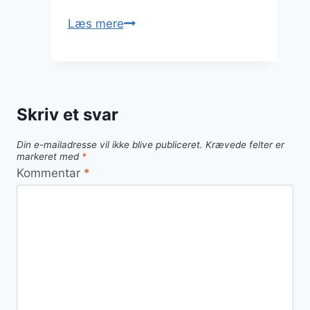
Blomkålssuppe
Læs mere
med
hvidløg
til
smagfulde
Skriv et svar
måltider
Din e-mailadresse vil ikke blive publiceret.
Krævede felter er
markeret med
*
Kommentar
*