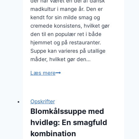
der har været en del af dansk
madkultur i mange år. Den er
kendt for sin milde smag og
cremede konsistens, hvilket gør
den til en populær ret i både
hjemmet og på restauranter.
Suppe kan varieres på utallige
måder, hvilket gør den…
Blomkålssuppe
Læs mere
med
sesam
og
Opskrifter
ris
Blomkålssuppe med
hvidløg: En smagfuld
kombination