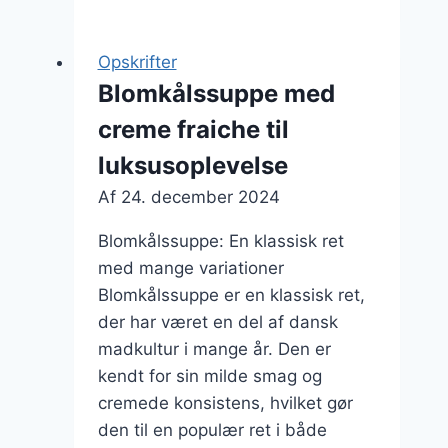
lækker
opskrift
Opskrifter
til
Blomkålssuppe med
alle
creme fraiche til
luksusoplevelse
Af
24. december 2024
Blomkålssuppe: En klassisk ret
med mange variationer
Blomkålssuppe er en klassisk ret,
der har været en del af dansk
madkultur i mange år. Den er
kendt for sin milde smag og
cremede konsistens, hvilket gør
den til en populær ret i både