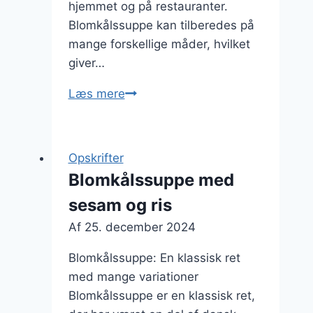
hjemmet og på restauranter.
Blomkålssuppe kan tilberedes på
mange forskellige måder, hvilket
giver…
Blomkålssuppe
Læs mere
med
creme
fraiche
Opskrifter
til
Blomkålssuppe med
luksusoplevelse
sesam og ris
Af
25. december 2024
Blomkålssuppe: En klassisk ret
med mange variationer
Blomkålssuppe er en klassisk ret,