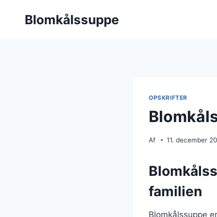
Fortsæt
Blomkålssuppe
til
indhold
OPSKRIFTER
Blomkålss
Af
11. december 2
Blomkålssu
familien
Blomkålssuppe er 