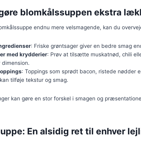
t gøre blomkålssuppen ekstra læk
blomkålssuppe endnu mere velsmagende, kan du overveje
ingredienser
: Friske grøntsager giver en bedre smag en
er med krydderier
: Prøv at tilsætte muskatnød, chili elle
 dimension.
toppings
: Toppings som sprødt bacon, ristede nødder ell
kan tilføje tekstur og smag.
ger kan gøre en stor forskel i smagen og præsentatione
ppe: En alsidig ret til enhver lej