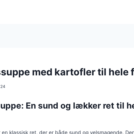
uppe med kartofler til hele 
024
ppe: En sund og lækker ret til h
en klassisk ret, der er både sund og velsmagende. Den e