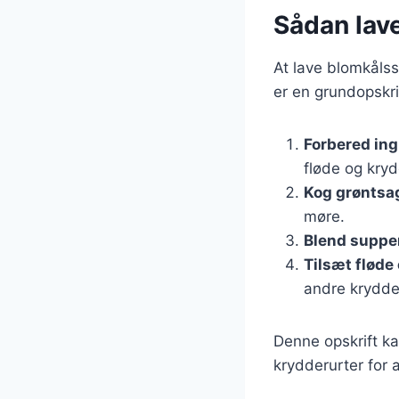
Sådan lav
At lave blomkålss
er en grundopskri
Forbered in
fløde og kryd
Kog grøntsa
møre.
Blend suppe
Tilsæt fløde
andre krydder
Denne opskrift ka
krydderurter for a