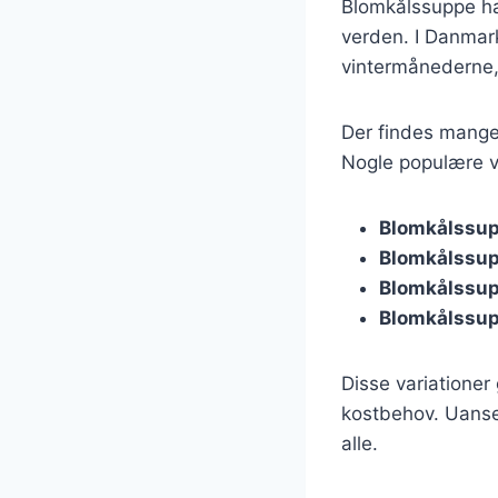
Blomkålssuppe har
verden. I Danmark
vintermånederne, 
Der findes mange
Nogle populære va
Blomkålssup
Blomkålssu
Blomkålssup
Blomkålssup
Disse variationer 
kostbehov. Uanset
alle.