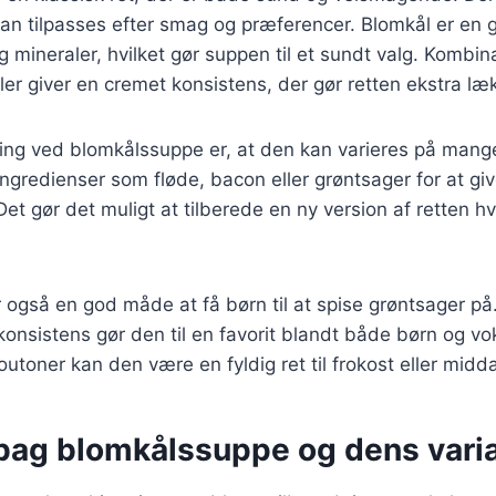
kan tilpasses efter smag og præferencer. Blomkål er en g
g mineraler, hvilket gør suppen til et sundt valg. Kombin
ler giver en cremet konsistens, der gør retten ekstra læ
ting ved blomkålssuppe er, at den kan varieres på man
e ingredienser som fløde, bacon eller grøntsager for at g
Det gør det muligt at tilberede en ny version af retten h
 også en god måde at få børn til at spise grøntsager p
nsistens gør den til en favorit blandt både børn og vo
outoner kan den være en fyldig ret til frokost eller midd
 bag blomkålssuppe og dens varia