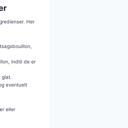
er
gredienser. Her
ntsagsbouillon,
lon, indtil de er
 glat.
 og eventuelt
r eller