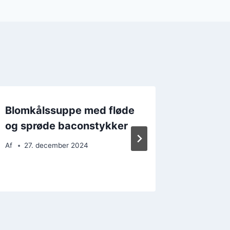
Blomkålssuppe med fløde
Blomkå
og sprøde baconstykker
grøntsa
kost
Af
27. december 2024
Af
24. 