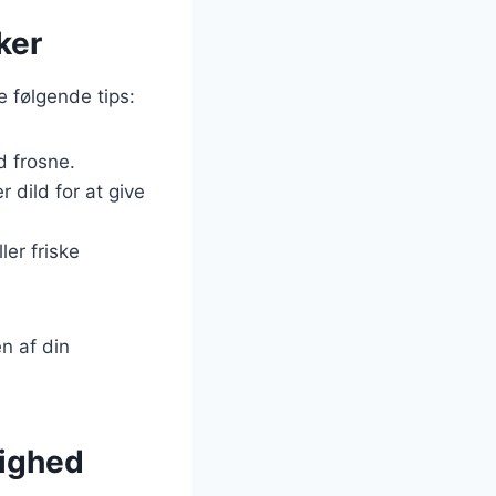
ker
 følgende tips:
d frosne.
r dild for at give
er friske
n af din
lighed