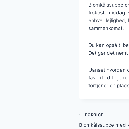
Blomkålssuppe er 
frokost, middag e
enhver lejlighed,
sammenkomst.
Du kan også tilbe
Det gør det nemt 
Uanset hvordan du
favorit i dit hje
fortjener en pla
Indlægsnavi
FORRIGE
Blomkålssuppe med ky