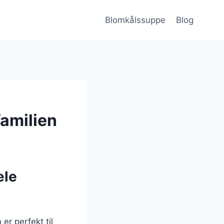
Blomkålssuppe
Blog
familien
ele
r perfekt til