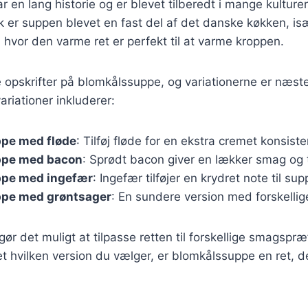
 en lang historie og er blevet tilberedt i mange kulturer
 er suppen blevet en fast del af det danske køkken, isæ
hvor den varme ret er perfekt til at varme kroppen.
 opskrifter på blomkålssuppe, og variationerne er næst
riationer inkluderer:
pe med fløde
: Tilføj fløde for en ekstra cremet konsiste
ppe med bacon
: Sprødt bacon giver en lækker smag og 
pe med ingefær
: Ingefær tilføjer en krydret note til su
pe med grøntsager
: En sundere version med forskellig
gør det muligt at tilpasse retten til forskellige smagspr
 hvilken version du vælger, er blomkålssuppe en ret, d