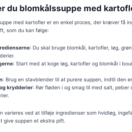
er du blomkålssuppe med kartofl
uppe med kartofler er en enkel proces, der kræver få in
ft, som du kan følge:
gredienserne
: Du skal bruge blomkål, kartofler, løg, grø
derier.
gerne
: Start med at koge løg, kartofler og blomkål i bouil
n
: Brug en stavblender til at purere suppen, indtil den er
 og krydderier
: Rør fløden i og smag til med salt, peber
ier.
n varieres ved at tilføje ingredienser som hvidløg, ingefæ
t give suppen et ekstra pift.