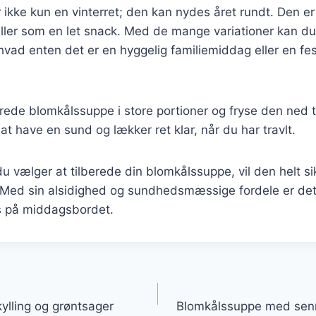
ikke kun en vinterret; den kan nydes året rundt. Den er 
ller som en let snack. Med de mange variationer kan du t
 hvad enten det er en hyggelig familiemiddag eller en fes
rede blomkålssuppe i store portioner og fryse den ned t
at have en sund og lækker ret klar, når du har travlt.
 vælger at tilberede din blomkålssuppe, vil den helt si
m. Med sin alsidighed og sundhedsmæssige fordele er det
ds på middagsbordet.
gation
lling og grøntsager
Blomkålssuppe med senn