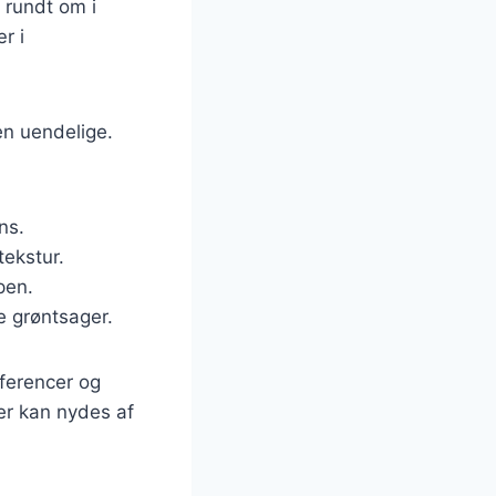
 rundt om i
r i
en uendelige.
ns.
tekstur.
ppen.
e grøntsager.
æferencer og
er kan nydes af