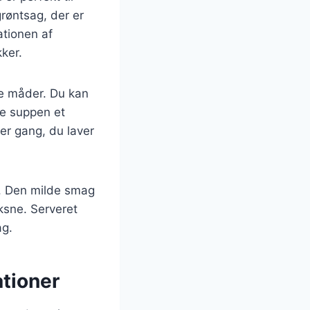
røntsag, der er
ationen af
kker.
ge måder. Du kan
ive suppen et
ver gang, du laver
å. Den milde smag
ksne. Serveret
ag.
tioner