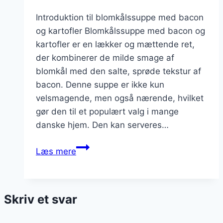
Introduktion til blomkålssuppe med bacon
og kartofler Blomkålssuppe med bacon og
kartofler er en lækker og mættende ret,
der kombinerer de milde smage af
blomkål med den salte, sprøde tekstur af
bacon. Denne suppe er ikke kun
velsmagende, men også nærende, hvilket
gør den til et populært valg i mange
danske hjem. Den kan serveres…
Blomkålssuppe
Læs mere
med
bacon
og
Skriv et svar
kartofler
i