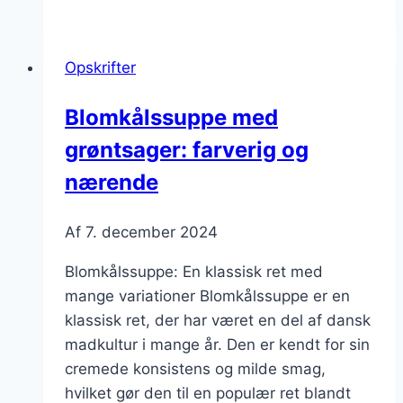
med
sennep
der
Opskrifter
overrasker
alle
Blomkålssuppe med
grøntsager: farverig og
nærende
Af
7. december 2024
Blomkålssuppe: En klassisk ret med
mange variationer Blomkålssuppe er en
klassisk ret, der har været en del af dansk
madkultur i mange år. Den er kendt for sin
cremede konsistens og milde smag,
hvilket gør den til en populær ret blandt