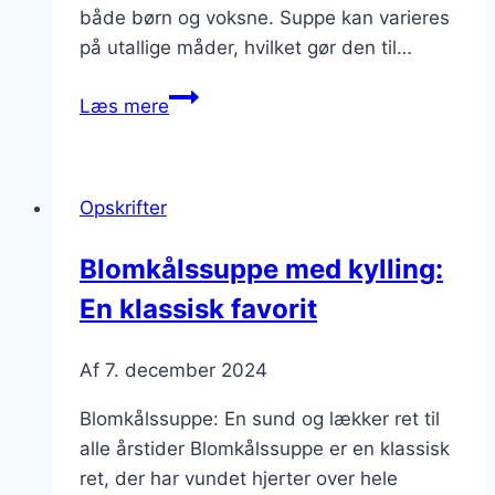
både børn og voksne. Suppe kan varieres
på utallige måder, hvilket gør den til…
Blomkålssuppe
Læs mere
med
grøntsager:
farverig
Opskrifter
og
nærende
Blomkålssuppe med kylling:
En klassisk favorit
Af
7. december 2024
Blomkålssuppe: En sund og lækker ret til
alle årstider Blomkålssuppe er en klassisk
ret, der har vundet hjerter over hele