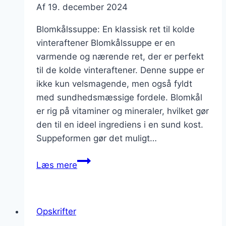
Af
19. december 2024
Blomkålssuppe: En klassisk ret til kolde
vinteraftener Blomkålssuppe er en
varmende og nærende ret, der er perfekt
til de kolde vinteraftener. Denne suppe er
ikke kun velsmagende, men også fyldt
med sundhedsmæssige fordele. Blomkål
er rig på vitaminer og mineraler, hvilket gør
den til en ideel ingrediens i en sund kost.
Suppeformen gør det muligt…
Blomkålssuppe
Læs mere
til
vinteraftenens
varme
Opskrifter
og