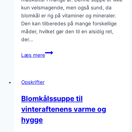
kun velsmagende, men også sund, da
blomkål er rig på vitaminer og mineraler.
Den kan tilberedes på mange forskellige
måder, hvilket gør den til en alsidig ret,
der…
Blomkålssuppe
Læs mere
med
dild
til
Opskrifter
friskhed
Blomkålssuppe til
vinteraftenens varme og
hygge