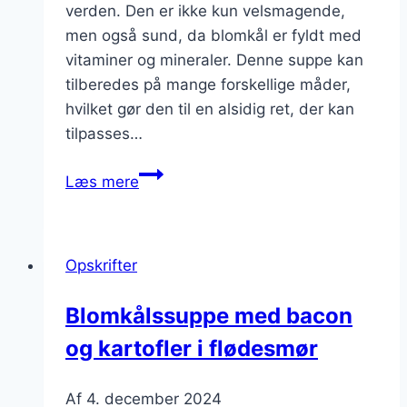
verden. Den er ikke kun velsmagende,
men også sund, da blomkål er fyldt med
vitaminer og mineraler. Denne suppe kan
tilberedes på mange forskellige måder,
hvilket gør den til en alsidig ret, der kan
tilpasses…
Blomkålssuppe
Læs mere
med
kylling:
En
Opskrifter
klassisk
favorit
Blomkålssuppe med bacon
og kartofler i flødesmør
Af
4. december 2024