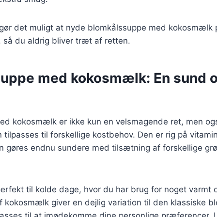
r gør det muligt at nyde blomkålssuppe med kokosmælk
 så du aldrig bliver træt af retten.
uppe med kokosmælk: En sund o
ed kokosmælk er ikke kun en velsmagende ret, men og
tilpasses til forskellige kostbehov. Den er rig på vitami
n gøres endnu sundere med tilsætning af forskellige gr
rfekt til kolde dage, hvor du har brug for noget varmt 
 kokosmælk giver en dejlig variation til den klassiske 
passes til at imødekomme dine personlige præferencer.