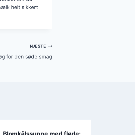
ælk helt sikkert
NÆSTE
øg for den søde smag
Blomkålssuppe med fløde:
Blomkål