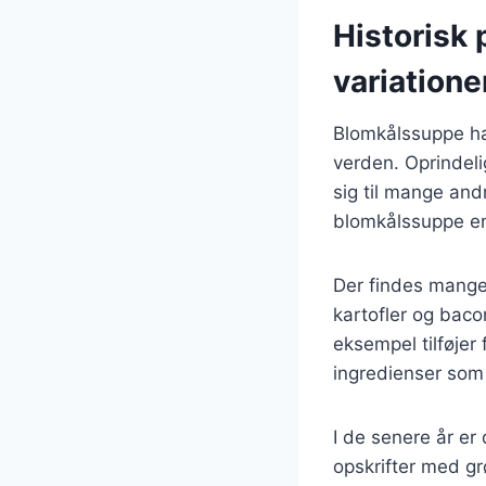
Historisk
variatione
Blomkålssuppe har
verden. Oprindel
sig til mange and
blomkålssuppe en 
Der findes mange 
kartofler og bacon
eksempel tilføjer
ingredienser som 
I de senere år er 
opskrifter med g