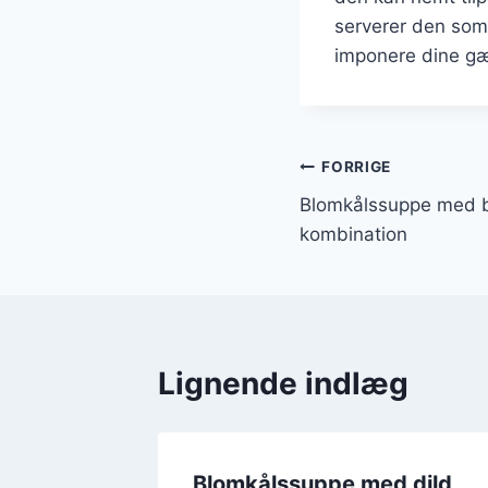
serverer den som 
imponere dine gæs
Indlægsnavi
FORRIGE
Blomkålssuppe med b
kombination
Lignende indlæg
d
Blomkålssuppe med dild