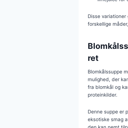
Disse variatione
forskellige måder,
Blomkålss
ret
Blomkålssuppe m
mulighed, der kan 
fra blomkål og ka
proteinkilder.
Denne suppe er pe
eksotiske smag af
den kan nemt til