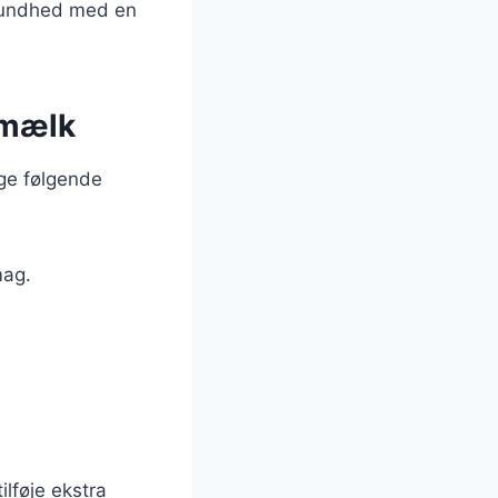
sundhed med en
smælk
ge følgende
mag.
ilføje ekstra