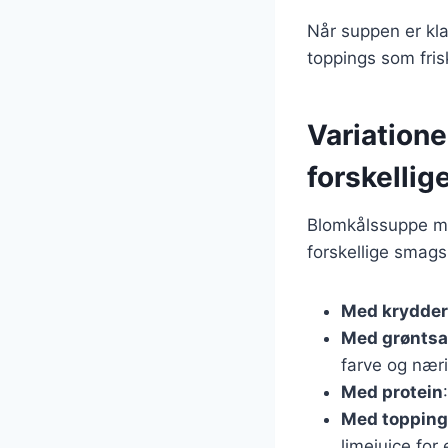
Når suppen er kl
toppings som fris
Variation
forskelli
Blomkålssuppe m
forskellige smagsp
Med krydder
Med grøntsa
farve og nær
Med protein
Med toppin
limejuice for