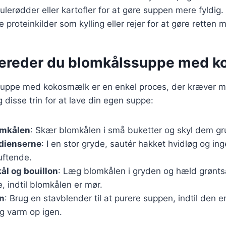
lerødder eller kartofler for at gøre suppen mere fyldig.
e proteinkilder som kylling eller rejer for at gøre rette
bereder du blomkålssuppe med 
suppe med kokosmælk er en enkel proces, der kræver mi
 disse trin for at lave din egen suppe:
omkålen
: Skær blomkålen i små buketter og skyl dem gr
edienserne
: I en stor gryde, sautér hakket hvidløg og ingef
duftende.
ål og bouillon
: Læg blomkålen i gryden og hæld grønts
, indtil blomkålen er mør.
n
: Brug en stavblender til at purere suppen, indtil den er
 varm op igen.