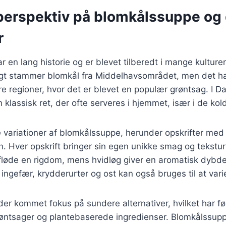
 perspektiv på blomkålssuppe og
r
 en lang historie og er blevet tilberedt i mange kulturer
igt stammer blomkål fra Middelhavsområdet, men det ha
re regioner, hvor det er blevet en populær grøntsag. I D
klassisk ret, der ofte serveres i hjemmet, især i de ko
variationer af blomkålssuppe, herunder opskrifter med 
. Hver opskrift bringer sin egen unikke smag og tekstur t
 fløde en rigdom, mens hvidløg giver en aromatisk dybd
ingefær, krydderurter og ost kan også bruges til at var
der kommet fokus på sundere alternativer, hvilket har ført
røntsager og plantebaserede ingredienser. Blomkålssu