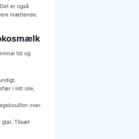
 Det er også
n mere mættende.
kokosmælk
nimal tid og
undigt.
ær i lidt olie,
agsbouillon over.
 glat. Tilsæt