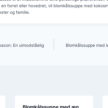
en forret eller hovedret, vil blomkålssuppe med kokosm
ter og familie.
gation
acon: En uimodståelig
Blomkålssuppe med l
Blomkålssuppe med æg