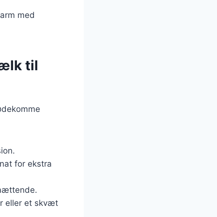
 varm med
lk til
imødekomme
sion.
nat for ekstra
 mættende.
r eller et skvæt