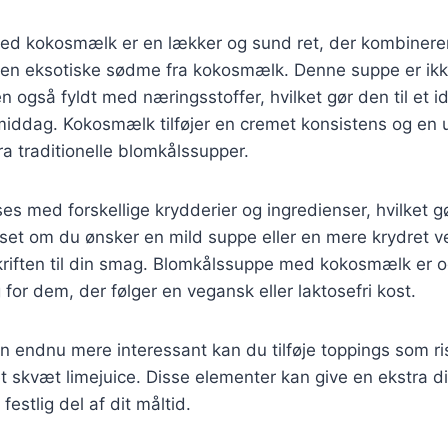
d kokosmælk er en lækker og sund ret, der kombinere
en eksotiske sødme fra kokosmælk. Denne suppe er ik
også fyldt med næringsstoffer, hvilket gør den til et id
iddag. Kokosmælk tilføjer en cremet konsistens og en u
fra traditionelle blomkålssupper.
ses med forskellige krydderier og ingredienser, hvilket g
t om du ønsker en mild suppe eller en mere krydret ve
kriften til din smag. Blomkålssuppe med kokosmælk er o
for dem, der følger en vegansk eller laktosefri kost.
n endnu mere interessant kan du tilføje toppings som r
 et skvæt limejuice. Disse elementer kan give en ekstra d
festlig del af dit måltid.