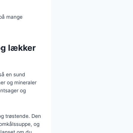
 på mange
g lækker
så en sund
ner og mineraler
øntsager og
og trøstende. Den
blomkålssuppe, og
 Uanset om du