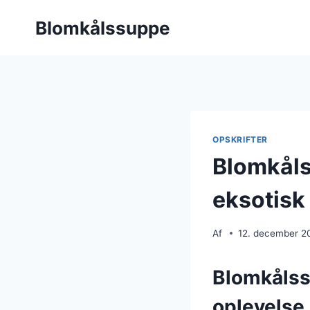
Fortsæt
Blomkålssuppe
til
indhold
OPSKRIFTER
Blomkål
eksotisk
Af
12. december 2
Blomkålss
oplevelse