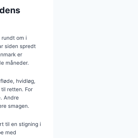
 dens
 rundt om i
r siden spredt
anmark er
lde måneder.
fløde, hvidløg,
il retten. For
e. Andre
iere smagen.
 til en stigning i
ppe med