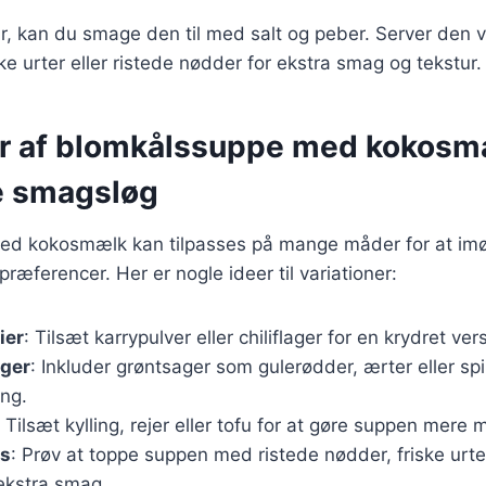
ar, kan du smage den til med salt og peber. Server den
ke urter eller ristede nødder for ekstra smag og tekstur.
er af blomkålssuppe med kokosmæ
ge smagsløg
ed kokosmælk kan tilpasses på mange måder for at 
ræferencer. Her er nogle ideer til variationer:
ier
: Tilsæt karrypulver eller chiliflager for en krydret ver
ger
: Inkluder grøntsager som gulerødder, ærter eller spi
ing.
: Tilsæt kylling, rejer eller tofu for at gøre suppen mere
gs
: Prøv at toppe suppen med ristede nødder, friske urte
 ekstra smag.