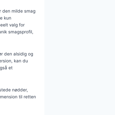
r den milde smag
ke kun
eelt valg for
nik smagsprofil,
ør den alsidig og
rsion, kan du
gså et
istede nødder,
imension til retten