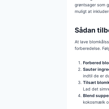
grøntsager som gu
muligt at inkluder
Sådan til
At lave blomkåls
forberedelse. Følg
Forbered bl
Sauter ingr
indtil de er 
Tilsæt blomk
Lad det simre
Blend suppe
kokosmælk og