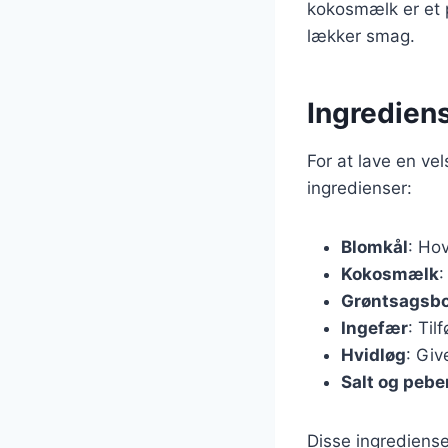
kokosmælk er et 
lækker smag.
Ingredien
For at lave en v
ingredienser:
Blomkål
: Ho
Kokosmælk
:
Grøntsagsbo
Ingefær
: Til
Hvidløg
: Giv
Salt og pebe
Disse ingrediense