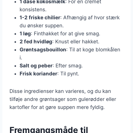
1 dåse kokosmælk
: For en cremet
konsistens.
1-2 friske chilier
: Afhængig af hvor stærk
du ønsker suppen.
1 løg
: Finthakket for at give smag.
2 fed hvidløg
: Knust eller hakket.
Grøntsagsbouillon
: Til at koge blomkålen
i.
Salt og peber
: Efter smag.
Frisk koriander
: Til pynt.
Disse ingredienser kan varieres, og du kan
tilføje andre grøntsager som gulerødder eller
kartofler for at gøre suppen mere fyldig.
Fremgangsmåde til