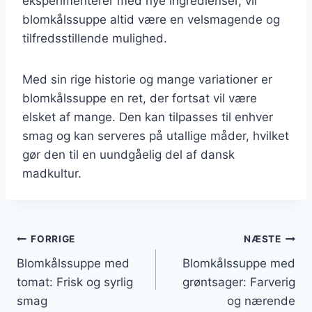
eksperimenterer med nye ingredienser, vil
blomkålssuppe altid være en velsmagende og
tilfredsstillende mulighed.
Med sin rige historie og mange variationer er
blomkålssuppe en ret, der fortsat vil være
elsket af mange. Den kan tilpasses til enhver
smag og kan serveres på utallige måder, hvilket
gør den til en uundgåelig del af dansk
madkultur.
Indlægsnavigation
FORRIGE
NÆSTE
Blomkålssuppe med
Blomkålssuppe med
tomat: Frisk og syrlig
grøntsager: Farverig
smag
og nærende