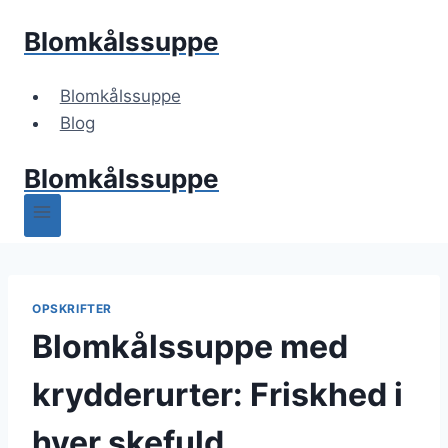
Fortsæt
Blomkålssuppe
til
indhold
Blomkålssuppe
Blog
Blomkålssuppe
OPSKRIFTER
Blomkålssuppe med
krydderurter: Friskhed i
hver skefuld