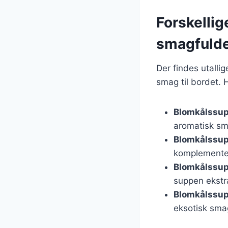
Forskelli
smagfulde
Der findes utalli
smag til bordet. 
Blomkålssup
aromatisk sm
Blomkålssu
komplementer
Blomkålssup
suppen ekst
Blomkålssu
eksotisk smag