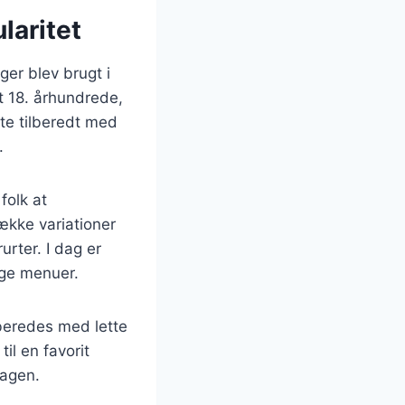
laritet
ger blev brugt i
t 18. århundrede,
te tilberedt med
.
folk at
række variationer
rter. I dag er
nge menuer.
beredes med lette
il en favorit
magen.