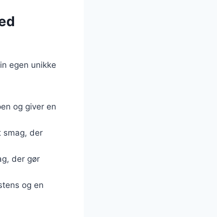
med
sin egen unikke
ppen og giver en
t smag, der
ag, der gør
stens og en