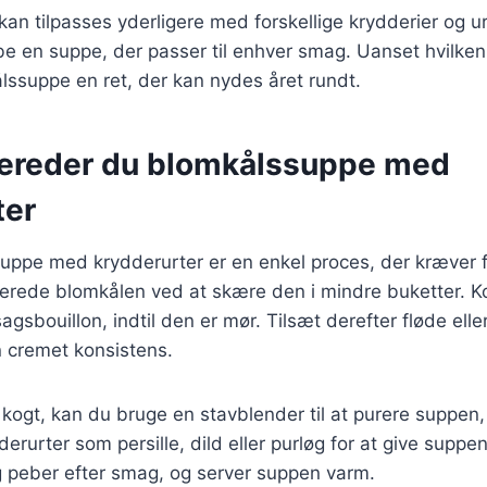
kan tilpasses yderligere med forskellige krydderier og urt
be en suppe, der passer til enhver smag. Uanset hvilken
lssuppe en ret, der kan nydes året rundt.
bereder du blomkålssuppe med
ter
uppe med krydderurter er en enkel proces, der kræver f
berede blomkålen ved at skære den i mindre buketter. K
gsbouillon, indtil den er mør. Tilsæt derefter fløde ell
n cremet konsistens.
kogt, kan du bruge en stavblender til at purere suppen, i
derurter som persille, dild eller purløg for at give suppen e
g peber efter smag, og server suppen varm.