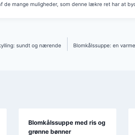
 af de mange muligheder, som denne lækre ret har at by
gation
ylling: sundt og nærende
Blomkålssuppe: en varmen
Blomkålssuppe med ris og
grønne bønner