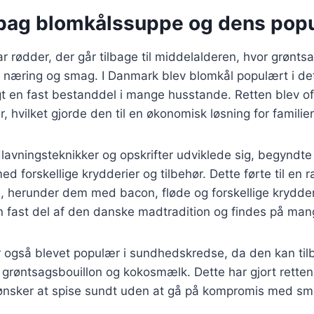
 bag blomkålssuppe og dens popu
 rødder, der går tilbage til middelalderen, hvor grøntsa
e næring og smag. I Danmark blev blomkål populært i de
gt en fast bestanddel i mange husstande. Retten blev of
, hvilket gjorde den til en økonomisk løsning for familier
lavningsteknikker og opskrifter udviklede sig, begyndte 
d forskellige krydderier og tilbehør. Dette førte til en 
 herunder dem med bacon, fløde og forskellige krydderu
 fast del af den danske madtradition og findes på ma
 også blevet populær i sundhedskredse, da den kan til
grøntsagsbouillon og kokosmælk. Dette har gjort retten t
ønsker at spise sundt uden at gå på kompromis med s