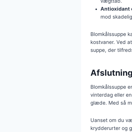
vægttab.
Antioxidant
mod skadelige
Blomkålssuppe kan
kostvaner. Ved a
suppe, der tilfreds
Afslutnin
Blomkålssuppe er 
vinterdag eller 
glæde. Med så man
Uanset om du væl
krydderurter og g