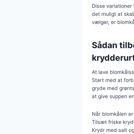
Disse variationer 
det muligt at ska
vælger, er blomkå
Sådan til
krydderur
At lave blomkålss
Start med at for
gryde med grøntsa
at give suppen e
Når blomkålen er 
Tilsæt friske kryd
Krydr med salt o