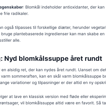
 egenskaber
: Blomkål indeholder antioxidanter, der ka
 frie radikaler.
 også tilpasses til forskellige diæter, herunder vegeta
t bruge plantebaserede ingredienser kan man skabe en
stiller alle.
g: Nyd blomkålssuppe året rundt
en alsidig ret, der kan nydes året rundt. Uanset om det
en varm sommeraften, kan en skål varm blomkålssuppe br
ge variationer og tilpasninger er der altid en ny opskri
ger at lave en klassisk version med fløde eller eksper
røntsager, vil blomkålssuppe altid være en favorit. Så ta