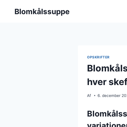
Fortsæt
Blomkålssuppe
til
indhold
OPSKRIFTER
Blomkåls
hver ske
Af
6. december 2
Blomkålss
variatione