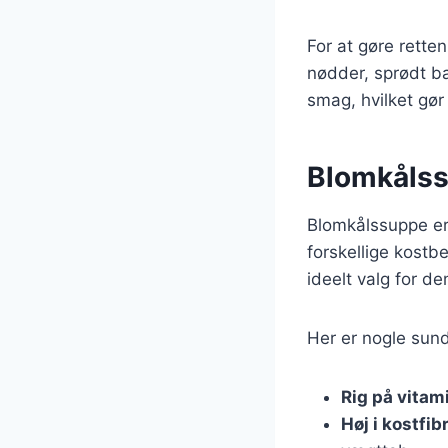
For at gøre rette
nødder, sprødt ba
smag, hvilket gør
Blomkålssu
Blomkålssuppe er 
forskellige kostbe
ideelt valg for d
Her er nogle su
Rig på vitam
Høj i kostfib