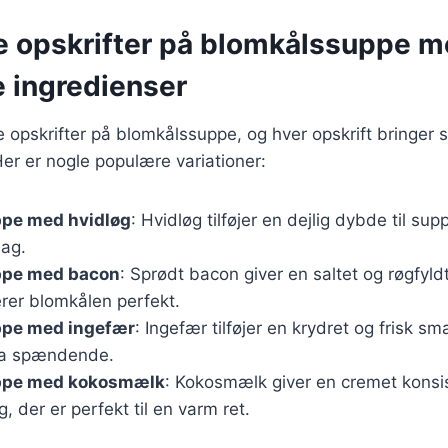
ge opskrifter på blomkålssuppe 
 ingredienser
ge opskrifter på blomkålssuppe, og hver opskrift bringer 
Her er nogle populære variationer:
pe med hvidløg
: Hvidløg tilføjer en dejlig dybde til su
ag.
ppe med bacon
: Sprødt bacon giver en saltet og røgfyld
er blomkålen perfekt.
pe med ingefær
: Ingefær tilføjer en krydret og frisk sm
ra spændende.
ppe med kokosmælk
: Kokosmælk giver en cremet konsi
, der er perfekt til en varm ret.