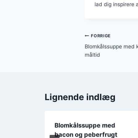
lad dig inspirere
Indlægsnavi
FORRIGE
Blomkålssuppe med k
måltid
Lignende indlæg
 dild
Blomkålssuppe med
g
bacon og peberfrugt