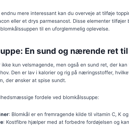
n endnu mere interessant kan du overveje at tilføje topp
con eller et drys parmesanost. Disse elementer tilføjer
 blomkålssuppen til en uforglemmelig oplevelse.
ppe: En sund og nærende ret til 
ikke kun velsmagende, men også en sund ret, der kan ti
hov. Den er lav i kalorier og rig på næringsstoffer, hvilket
em, der ønsker at spise sundt.
ndhedsmæssige fordele ved blomkålssuppe:
iner
: Blomkål er en fremragende kilde til vitamin C, K og 
re
: Kostfibre hjælper med at forbedre fordøjelsen og kan 