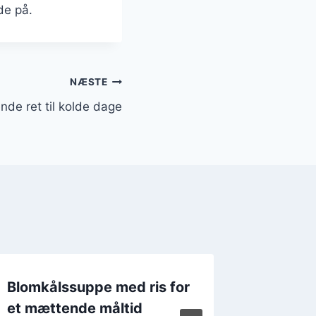
de på.
NÆSTE
de ret til kolde dage
Blomkålssuppe med ris for
Blomkå
et mættende måltid
bacon o