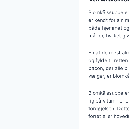
Blomkålssuppe er 
er kendt for sin 
både hjemmet og 
måder, hvilket g
En af de mest alm
og fylde til rette
bacon, der alle b
vælger, er blomkå
Blomkålssuppe er
rig på vitaminer 
fordøjelsen. Dett
forret eller hoved