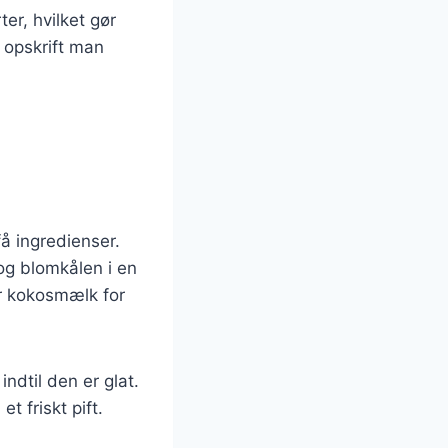
er, hvilket gør
 opskrift man
å ingredienser.
og blomkålen i en
er kokosmælk for
ndtil den er glat.
t friskt pift.