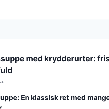
suppe med krydderurter: fris
fuld
024
uppe: En klassisk ret med mang
r