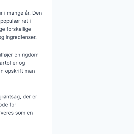
ur i mange år. Den
populær ret i
e forskellige
g ingredienser.
lføjer en rigdom
artofler og
en opskrift man
røntsag, der er
ode for
erveres som en