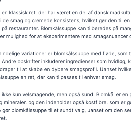
en klassisk ret, der har været en del af dansk madkult
milde smag og cremede konsistens, hvilket gør den til en 
på restauranter. Blomkålssuppe kan tilberedes på mang
iver mulighed for at eksperimentere med smagsnuancer o
indelige variationer er blomkålssuppe med fløde, som ti
n. Andre opskrifter inkluderer ingredienser som hvidløg, k
idrager til at skabe en dybere smagsprofil. Uanset hvilk
lssuppe en ret, der kan tilpasses til enhver smag.
 ikke kun velsmagende, men også sund. Blomkål er en g
og mineraler, og den indeholder også kostfibre, som er g
e gør blomkålssuppe til et sundt valg, uanset om den s
ret.