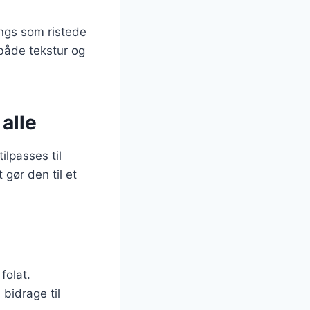
ings som ristede
 både tekstur og
alle
lpasses til
 gør den til et
folat.
bidrage til