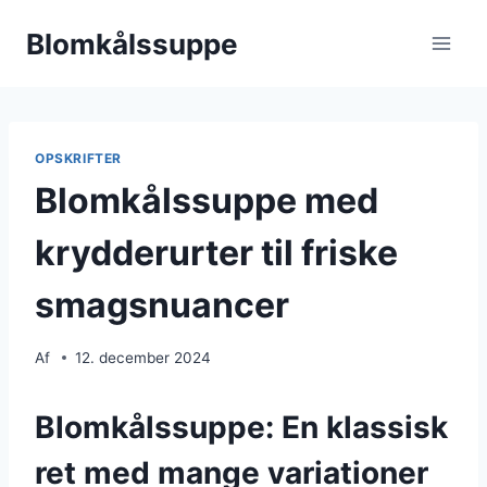
Fortsæt
Blomkålssuppe
til
indhold
OPSKRIFTER
Blomkålssuppe med
krydderurter til friske
smagsnuancer
Af
12. december 2024
Blomkålssuppe: En klassisk
ret med mange variationer