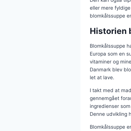
eller mere fyldig
blomkålssuppe en r
Historien
Blomkålssuppe har
Europa som en sun
vitaminer og miner
Danmark blev blo
let at lave.
I takt med at mad
gennemgået forand
ingredienser som 
Denne udvikling h
Blomkålssuppe er