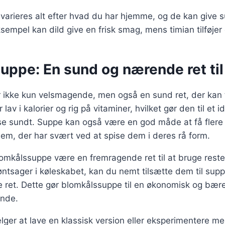
varieres alt efter hvad du har hjemme, og de kan give 
sempel kan dild give en frisk smag, mens timian tilføje
ppe: En sund og nærende ret til 
 ikke kun velsmagende, men også en sund ret, der kan
lav i kalorier og rig på vitaminer, hvilket gør den til et i
se sundt. Suppe kan også være en god måde at få flere 
dem, der har svært ved at spise dem i deres rå form.
mkålssuppe være en fremragende ret til at bruge rester
ntsager i køleskabet, kan du nemt tilsætte dem til sup
ret. Dette gør blomkålssuppe til en økonomisk og bær
ande.
ger at lave en klassisk version eller eksperimentere m