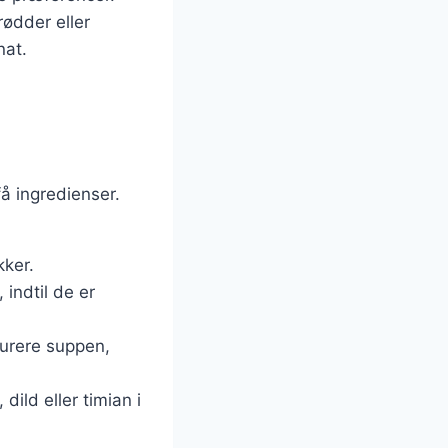
ødder eller
nat.
å ingredienser.
kker.
 indtil de er
purere suppen,
 dild eller timian i