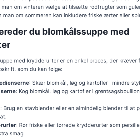
man om vinteren vælge at tilsætte rodfrugter som guler
s man om sommeren kan inkludere friske ærter eller spi
bereder du blomkålssuppe med
ter
uppe med krydderurter er en enkel proces, der kræver f
skrift, som du kan følge:
redienserne
: Skær blomkål, løg og kartofler i mindre sty
nserne
: Kog blomkål, løg og kartofler i grøntsagsbouillon,
n
: Brug en stavblender eller en almindelig blender til at 
at.
rurter
: Rør friske eller tørrede krydderurter som persille,
stra smag.