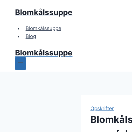
Fortsæt
Blomkålssuppe
til
indhold
Blomkålssuppe
Blog
Blomkålssuppe
Opskrifter
Blomkåls