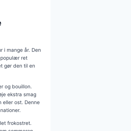
e
ur i mange år. Den
 populær ret
 gør den til en
r og bouillon.
føje ekstra smag
 eller ost. Denne
nationer.
et frokostret.
er om sommeren