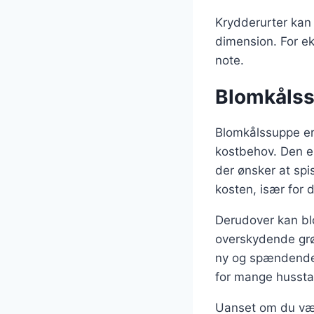
Krydderurter kan 
dimension. For ek
note.
Blomkålssu
Blomkålssuppe er
kostbehov. Den er 
der ønsker at spi
kosten, især for 
Derudover kan blo
overskydende grø
ny og spændende 
for mange husst
Uanset om du væl