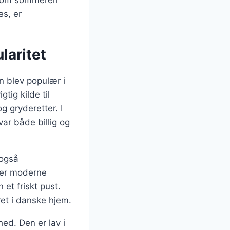
es, er
laritet
n blev populær i
tig kilde til
g gryderetter. I
ar både billig og
 også
rer moderne
et friskt pust.
ret i danske hjem.
ed. Den er lav i