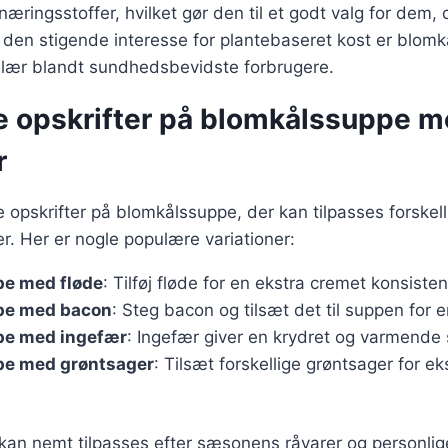
 næringsstoffer, hvilket gør den til et godt valg for dem,
 den stigende interesse for plantebaseret kost er blom
ær blandt sundhedsbevidste forbrugere.
ge opskrifter på blomkålssuppe 
r
ge opskrifter på blomkålssuppe, der kan tilpasses forskell
. Her er nogle populære variationer:
e med fløde
: Tilføj fløde for en ekstra cremet konsisten
pe med bacon
: Steg bacon og tilsæt det til suppen for 
pe med ingefær
: Ingefær giver en krydret og varmende
e med grøntsager
: Tilsæt forskellige grøntsager for ek
 kan nemt tilpasses efter sæsonens råvarer og personli