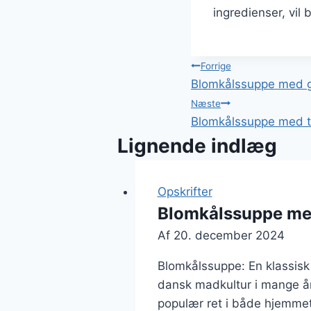
ingredienser, vil
Indlægsnavi
Forrige
Blomkålssuppe med gr
Næste
Blomkålssuppe med to
Lignende indlæg
Opskrifter
Blomkålssuppe med
Af
20. december 2024
Blomkålssuppe: En klassisk 
dansk madkultur i mange år.
populær ret i både hjemmet