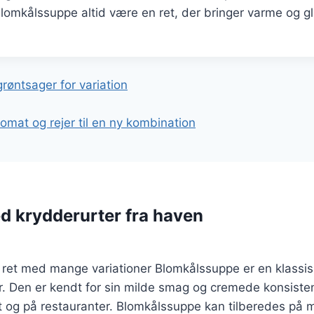
 blomkålssuppe altid være en ret, der bringer varme og glæ
gation
øntsager for variation
mat og rejer til en ny kombination
 krydderurter fra haven
ret med mange variationer Blomkålssuppe er en klassisk
 Den er kendt for sin milde smag og cremede konsistens,
 og på restauranter. Blomkålssuppe kan tilberedes på m