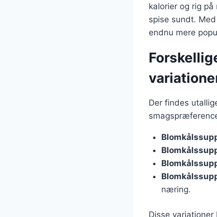
kalorier og rig på
spise sundt. Med
endnu mere popul
Forskelli
variatione
Der findes utalli
smagspræferencer
Blomkålssupp
Blomkålssup
Blomkålssup
Blomkålssupp
næring.
Disse variationer