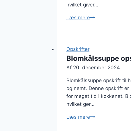
hvilket giver…
Blomkålssuppe
Læs mere
med
krydderurter
fra
haven
Opskrifter
Blomkålssuppe opsk
Af
20. december 2024
Blomkålssuppe opskrift til 
og nemt. Denne opskrift er
for meget tid i køkkenet. B
hvilket gør…
Blomkålssuppe
Læs mere
opskrift