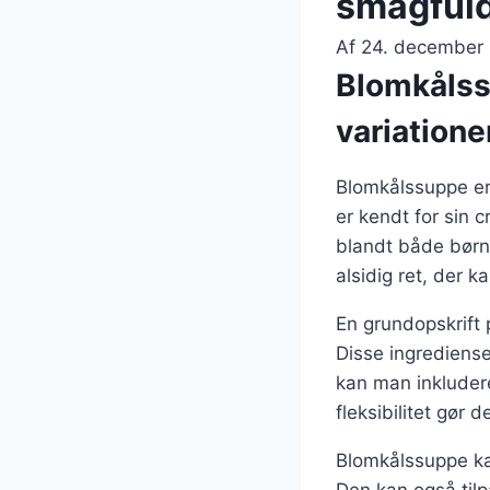
smagfuld
Af
24. december
Blomkålss
variatione
Blomkålssuppe er 
er kendt for sin 
blandt både børn 
alsidig ret, der 
En grundopskrift 
Disse ingrediense
kan man inkludere
fleksibilitet gør
Blomkålssuppe kan
Den kan også tilp