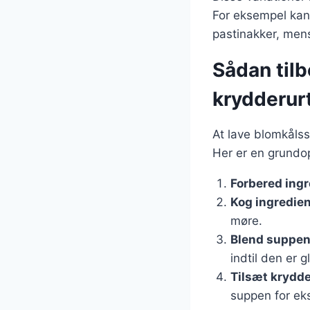
For eksempel kan 
pastinakker, men
Sådan til
krydderur
At lave blomkålss
Her er en grundop
Forbered ing
Kog ingredie
møre.
Blend suppe
indtil den er gl
Tilsæt krydde
suppen for ek