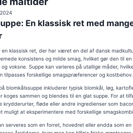
e måltider
 2024
uppe: En klassisk ret med mang
r
en klassisk ret, der har været en del af dansk madkult
cremede konsistens og milde smag, hvilket gør den til en
og voksne. Suppe kan varieres på utallige måder, hvilket
kan tilpasses forskellige smagspræferencer og kostbehov.
på blomkålssuppe inkluderer typisk blomkål, løg, kartofle
r koges sammen og blendes til en glat suppe. For at til
 krydderurter, fløde eller andre ingredienser som bacon
 det muligt at eksperimentere med forskellige smagskombi
 serveres som en forret, hovedret eller endda som en l
asses årstiderne, hvor man kan tilføje friske grøntsag