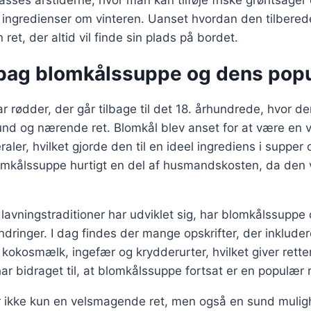
e ingredienser om vinteren. Uanset hvordan den tilbered
et, der altid vil finde sin plads på bordet.
 bag blomkålssuppe og dens popu
 rødder, der går tilbage til det 18. århundrede, hvor de
d og nærende ret. Blomkål blev anset for at være en vig
aler, hvilket gjorde den til en ideel ingrediens i supper o
mkålssuppe hurtigt en del af husmandskosten, da den v
lavningstraditioner har udviklet sig, har blomkålssuppe
ringer. I dag findes der mange opskrifter, der inklude
kokosmælk, ingefær og krydderurter, hvilket giver retten 
ar bidraget til, at blomkålssuppe fortsat er en populær 
 ikke kun en velsmagende ret, men også en sund muligh