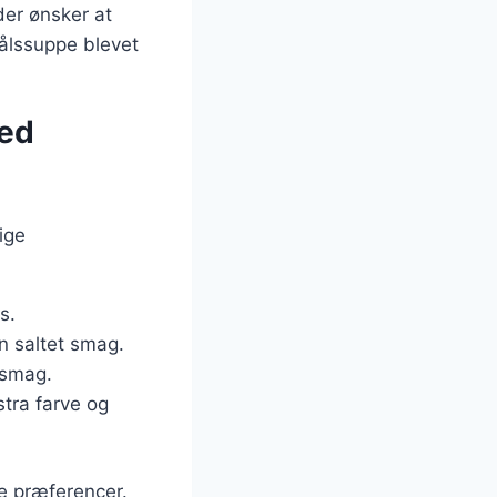
 der ønsker at
kålssuppe blevet
med
ige
s.
en saltet smag.
 smag.
stra farve og
ge præferencer.