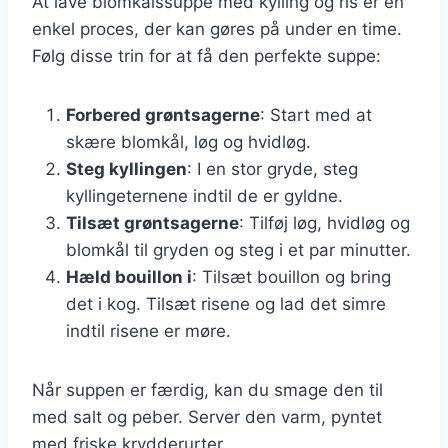
At lave blomkålssuppe med kylling og ris er en
enkel proces, der kan gøres på under en time.
Følg disse trin for at få den perfekte suppe:
Forbered grøntsagerne
: Start med at
skære blomkål, løg og hvidløg.
Steg kyllingen
: I en stor gryde, steg
kyllingeternene indtil de er gyldne.
Tilsæt grøntsagerne
: Tilføj løg, hvidløg og
blomkål til gryden og steg i et par minutter.
Hæld bouillon i
: Tilsæt bouillon og bring
det i kog. Tilsæt risene og lad det simre
indtil risene er møre.
Når suppen er færdig, kan du smage den til
med salt og peber. Server den varm, pyntet
med friske krydderurter.