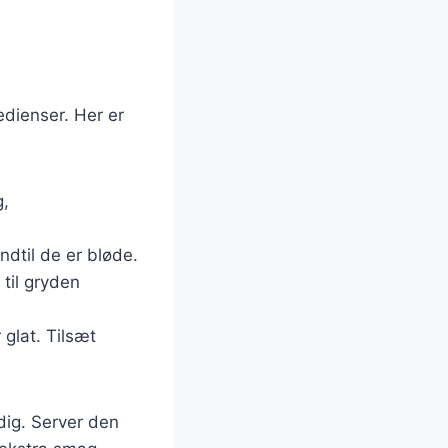
edienser. Her er
g,
ndtil de er bløde.
 til gryden
 glat. Tilsæt
ldig. Server den