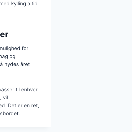
ed kylling altid
der
mulighed for
smag og
så nydes året
asser til enhver
 vil
d. Det er en ret,
sbordet.