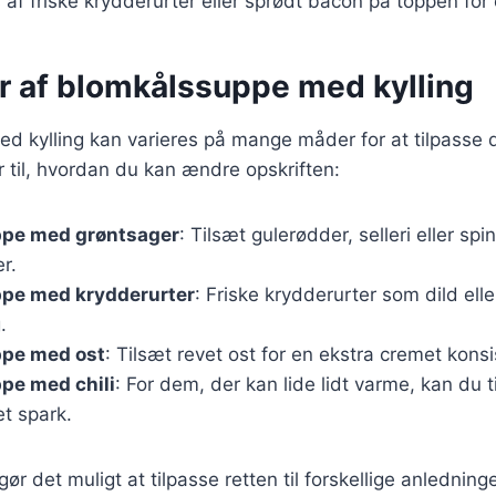
af friske krydderurter eller sprødt bacon på toppen for
er af blomkålssuppe med kylling
 kylling kan varieres på mange måder for at tilpasse d
r til, hvordan du kan ændre opskriften:
pe med grøntsager
: Tilsæt gulerødder, selleri eller spi
r.
pe med krydderurter
: Friske krydderurter som dild elle
.
pe med ost
: Tilsæt revet ost for en ekstra cremet kon
pe med chili
: For dem, der kan lide lidt varme, kan du ti
t spark.
gør det muligt at tilpasse retten til forskellige anledning