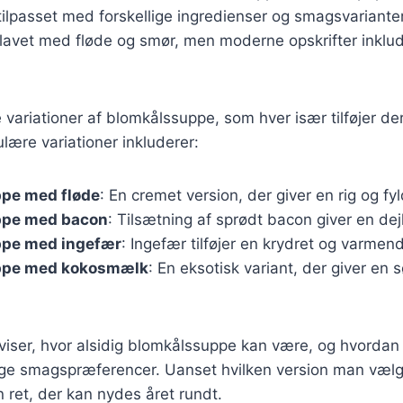
tilpasset med forskellige ingredienser og smagsvarianter.
 lavet med fløde og smør, men moderne opskrifter inklu
variationer af blomkålssuppe, som hver især tilføjer d
ære variationer inkluderer:
pe med fløde
: En cremet version, der giver en rig og fy
ppe med bacon
: Tilsætning af sprødt bacon giver en dej
pe med ingefær
: Ingefær tilføjer en krydret og varme
ppe med kokosmælk
: En eksotisk variant, der giver en
 viser, hvor alsidig blomkålssuppe kan være, og hvorda
lige smagspræferencer. Uanset hvilken version man vælg
ret, der kan nydes året rundt.