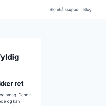
Blomkålssuppe
Blog
yldig
ker ret
d og smag. Denne
rede og kan