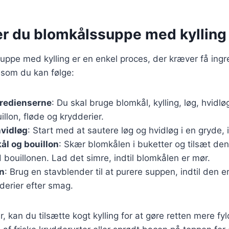
er du blomkålssuppe med kylling
uppe med kylling er en enkel proces, der kræver få ingr
 som du kan følge:
gredienserne
: Du skal bruge blomkål, kylling, løg, hvidlø
llon, fløde og krydderier.
hvidløg
: Start med at sautere løg og hvidløg i en gryde, i
ål og bouillon
: Skær blomkålen i buketter og tilsæt den
ouillonen. Lad det simre, indtil blomkålen er mør.
n
: Brug en stavblender til at purere suppen, indtil den er
derier efter smag.
, kan du tilsætte kogt kylling for at gøre retten mere fy