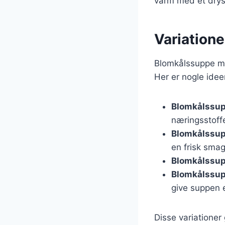
varm med et drys 
Variation
Blomkålssuppe med
Her er nogle idee
Blomkålssup
næringsstoffe
Blomkålssup
en frisk smag
Blomkålssup
Blomkålssup
give suppen e
Disse variationer 