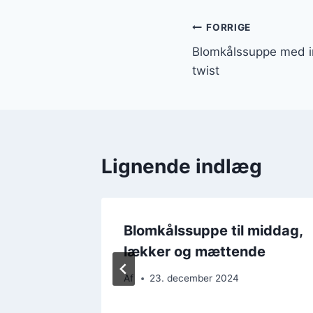
Indlægsnavi
FORRIGE
Blomkålssuppe med in
twist
Lignende indlæg
d
Blomkålssuppe til middag,
lækker og mættende
Af
23. december 2024