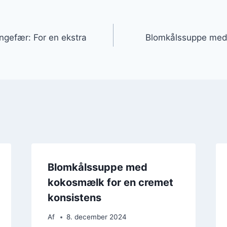
gation
gefær: For en ekstra
Blomkålssuppe med
Blomkålssuppe med
kokosmælk for en cremet
konsistens
Af
8. december 2024