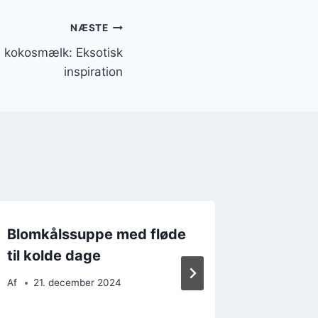
NÆSTE
 kokosmælk: Eksotisk
inspiration
Blomkålssuppe med fløde
Blomkå
til kolde dage
grønne 
vitamin
Af
21. december 2024
Af
24. 