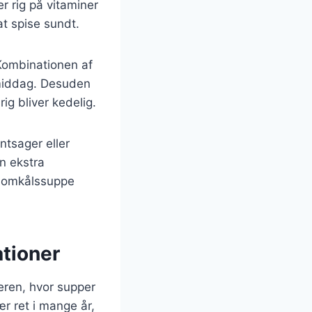
r rig på vitaminer
at spise sundt.
. Kombinationen af
r middag. Desuden
ig bliver kedelig.
ntsager eller
en ekstra
blomkålssuppe
tioner
deren, hvor supper
r ret i mange år,