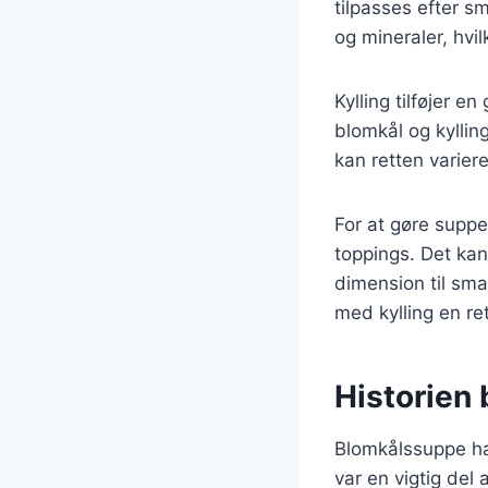
tilpasses efter s
og mineraler, hvi
Kylling tilføjer e
blomkål og kyllin
kan retten variere
For at gøre suppe
toppings. Det kan 
dimension til sm
med kylling en re
Historien
Blomkålssuppe har
var en vigtig del