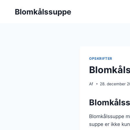
Fortsæt
Blomkålssuppe
til
indhold
OPSKRIFTER
Blomkåls
Af
28. december 
Blomkålss
Blomkålssuppe me
suppe er ikke kun