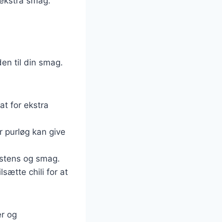
 ekstra smag.
en til din smag.
nat for ekstra
r purløg kan give
sistens og smag.
lsætte chili for at
er og