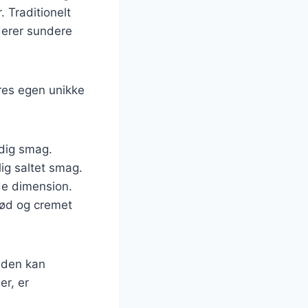
 Traditionelt
derer sundere
eres egen unikke
ldig smag.
lig saltet smag.
nde dimension.
 sød og cremet
n den kan
er, er