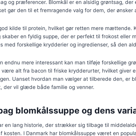
mag og præferencer. Blomkål er en alsidig grøntsag, der e
lket gør den til et fremragende valg for dem, der ønsker 
n god kilde til protein, hvilket gør retten mere mættende
g skaber en fyldig suppe, der er perfekt til frokost elle
s med forskellige krydderier og ingredienser, så den aldr
n endnu mere interessant kan man tilføje forskellige grø
være alt fra bacon til friske krydderurter, hvilket giver 
agen. Uanset hvordan man vælger at tilberede den, er 
t, der vil glæde både familie og venner.
 bag blomkålssuppe og dens varia
 en lang historie, der strækker sig tilbage til middelal
 af kosten. I Danmark har blomkålssuppe været en populæ