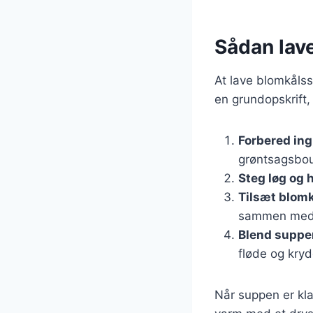
Sådan lav
At lave blomkålss
en grundopskrift,
Forbered in
grøntsagsboui
Steg løg og 
Tilsæt blomk
sammen med b
Blend suppe
fløde og kryd
Når suppen er klar