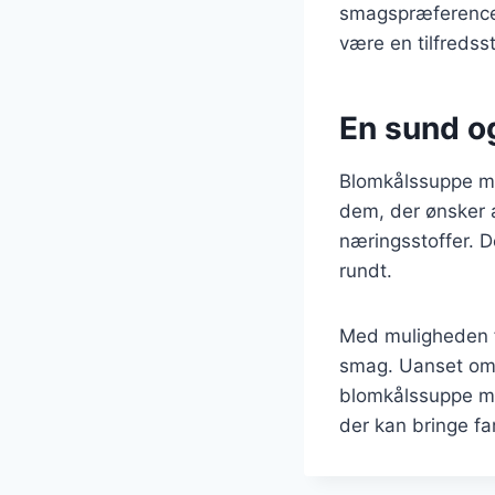
smagspræferencer.
være en tilfredsst
En sund og
Blomkålssuppe me
dem, der ønsker a
næringsstoffer. D
rundt.
Med muligheden fo
smag. Uanset om d
blomkålssuppe med
der kan bringe f