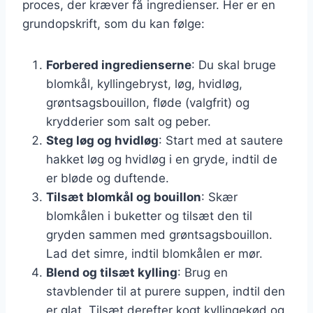
proces, der kræver få ingredienser. Her er en
grundopskrift, som du kan følge:
Forbered ingredienserne
: Du skal bruge
blomkål, kyllingebryst, løg, hvidløg,
grøntsagsbouillon, fløde (valgfrit) og
krydderier som salt og peber.
Steg løg og hvidløg
: Start med at sautere
hakket løg og hvidløg i en gryde, indtil de
er bløde og duftende.
Tilsæt blomkål og bouillon
: Skær
blomkålen i buketter og tilsæt den til
gryden sammen med grøntsagsbouillon.
Lad det simre, indtil blomkålen er mør.
Blend og tilsæt kylling
: Brug en
stavblender til at purere suppen, indtil den
er glat. Tilsæt derefter kogt kyllingekød og