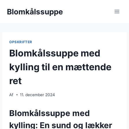
Fortsæt
Blomkålssuppe
til
indhold
OPSKRIFTER
Blomkålssuppe med
kylling til en mættende
ret
Af
11. december 2024
Blomkålssuppe med
kylling: En sund og lækker