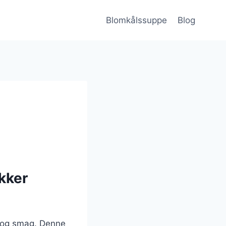
Blomkålssuppe
Blog
kker
d og smag. Denne