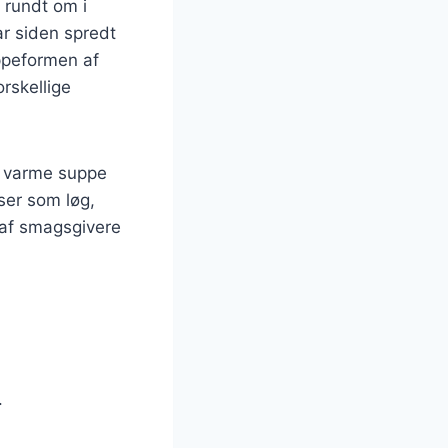
 rundt om i
r siden spredt
uppeformen af
orskellige
n varme suppe
ser som løg,
 af smagsgivere
.