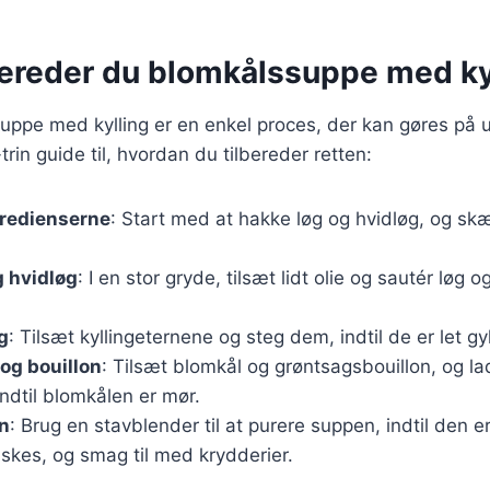
bereder du blomkålssuppe med ky
uppe med kylling er en enkel proces, der kan gøres på 
-trin guide til, hvordan du tilbereder retten:
gredienserne
: Start med at hakke løg og hvidløg, og skær
g hvidløg
: I en stor gryde, tilsæt lidt olie og sautér løg o
g
: Tilsæt kyllingeternene og steg dem, indtil de er let gy
og bouillon
: Tilsæt blomkål og grøntsagsbouillon, og lad
indtil blomkålen er mør.
n
: Brug en stavblender til at purere suppen, indtil den er
nskes, og smag til med krydderier.