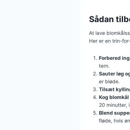
Sådan til
At lave blomkålss
Her er en trin-for
Forbered in
tern.
Sauter løg o
er bløde.
Tilsæt kyllin
Kog blomkål 
20 minutter, 
Blend suppe
fløde, hvis ø