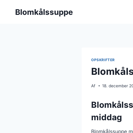
Fortsæt
Blomkålssuppe
til
indhold
OPSKRIFTER
Blomkåls
Af
18. december 2
Blomkålss
middag
Blomkålssuppe me