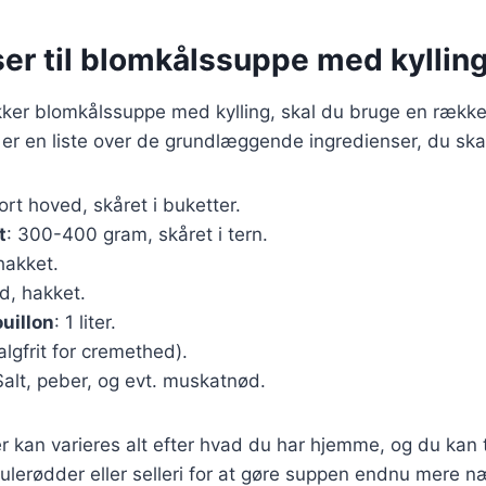
er til blomkålssuppe med kyllin
kker blomkålssuppe med kylling, skal du bruge en række
 er en liste over de grundlæggende ingredienser, du ska
tort hoved, skåret i buketter.
t
: 300-400 gram, skåret i tern.
 hakket.
ed, hakket.
uillon
: 1 liter.
valgfrit for cremethed).
Salt, peber, og evt. muskatnød.
r kan varieres alt efter hvad du har hjemme, og du kan t
ulerødder eller selleri for at gøre suppen endnu mere 