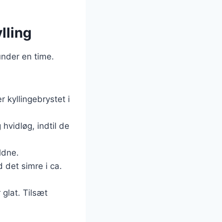
lling
under en time.
 kyllingebrystet i
g hvidløg, indtil de
ldne.
 det simre i ca.
 glat. Tilsæt