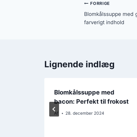
Indlægsnavi
FORRIGE
Blomkålssuppe med g
farverigt indhold
Lignende indlæg
d
Blomkålssuppe med
iatiske
bacon: Perfekt til frokost
Af
28. december 2024