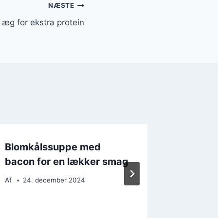
NÆSTE
æg for ekstra protein
Blomkålssuppe med
Blomkål
bacon for en lækker smag
nemt o
Af
24. december 2024
Af
6. d