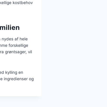
skellige kostbehov
milien
 nydes af hele
mme forskellige
a grøntsager, vil
d kylling en
ge ingredienser og