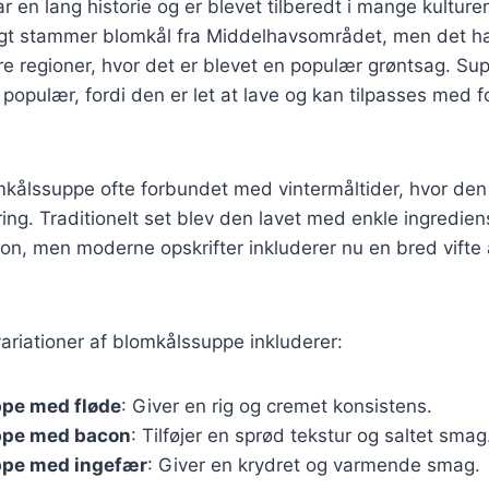
 en lang historie og er blevet tilberedt i mange kulturer
igt stammer blomkål fra Middelhavsområdet, men det ha
re regioner, hvor det er blevet en populær grøntsag. S
 populær, fordi den er let at lave og kan tilpasses med f
mkålssuppe ofte forbundet med vintermåltider, hvor de
ring. Traditionelt set blev den lavet med enkle ingredien
llon, men moderne opskrifter inkluderer nu en bred vifte
riationer af blomkålssuppe inkluderer:
pe med fløde
: Giver en rig og cremet konsistens.
ppe med bacon
: Tilføjer en sprød tekstur og saltet smag
pe med ingefær
: Giver en krydret og varmende smag.