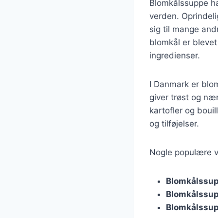
Blomkålssuppe har
verden. Oprindel
sig til mange and
blomkål er blevet
ingredienser.
I Danmark er blo
giver trøst og næ
kartofler og boui
og tilføjelser.
Nogle populære va
Blomkålssup
Blomkålssu
Blomkålssup