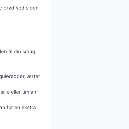
ke brød ved siden
en til din smag.
 gulerødder, ærter
ille eller timian
an for en ekstra