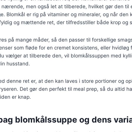
 nærende, men også let at tilberede, hvilket gør den til
ge. Blomkål er rig på vitaminer og mineraler, og når de
 fyldig og mættende ret, der tilfredsstiller både krop og s
res på mange måder, så den passer til forskellige smag
dienser som fløde for en cremet konsistens, eller hvidløg
 vælger at tilberede den, vil blomkålssuppen med kyllin
 din husstand.
ed denne ret er, at den kan laves i store portioner og o
fryseren. Det gør den perfekt til meal prep, så du altid h
tiden er knap.
 bag blomkålssuppe og dens varia