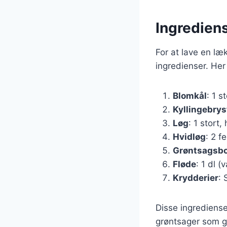
Ingrediens
For at lave en læ
ingredienser. Her
Blomkål
: 1 s
Kyllingebrys
Løg
: 1 stort,
Hvidløg
: 2 f
Grøntsagsbo
Fløde
: 1 dl (
Krydderier
: 
Disse ingrediense
grøntsager som g