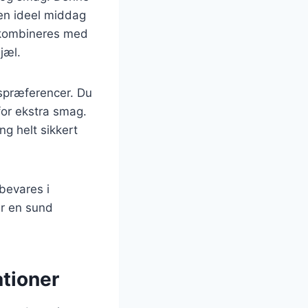
 en ideel middag
n kombineres med
jæl.
spræferencer. Du
 for ekstra smag.
g helt sikkert
pbevares i
ar en sund
tioner