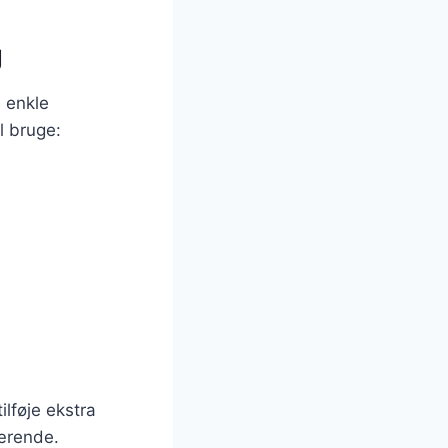
g
 enkle
l bruge:
ilføje ekstra
nærende.