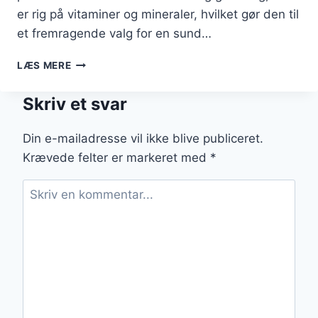
er rig på vitaminer og mineraler, hvilket gør den til
et fremragende valg for en sund…
BLOMKÅLSSUPPE
LÆS MERE
OPSKRIFT
TIL
Skriv et svar
HELE
FAMILIEN
Din e-mailadresse vil ikke blive publiceret.
Krævede felter er markeret med
*