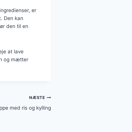
ingredienser, er
t. Den kan
ør den til en
je at lave
en og mætter
NÆSTE
pe med ris og kylling