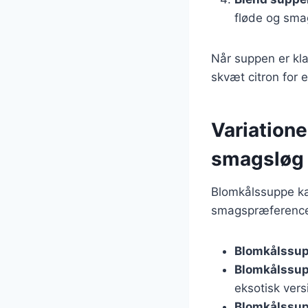
fløde og smag
Når suppen er kla
skvæt citron for e
Variatione
smagsløg
Blomkålssuppe ka
smagspræferencer
Blomkålssu
Blomkålssu
eksotisk vers
Blomkålssup