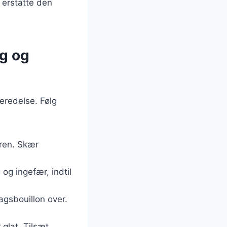
 erstatte den
g og
eredelse. Følg
æren. Skær
 og ingefær, indtil
gsbouillon over.
 glat. Tilsæt