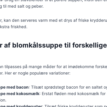
 til med salt og peber.
r, kan den serveres varm med et drys af friske krydderur
kstra friskhed.
r af blomkålssuppe til forskellige
n tilpasses på mange måder for at imødekomme forskel
. Her er nogle populære variationer:
ppe med bacon
: Tilsæt sprødstegt bacon for en saltet o
ppe med kokosmælk
: Erstat fløden med kokosmælk for
ion.
pe med krydderurter
: Tilsæt friske krydderurter som per