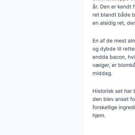
år. Den er kendt 
ret blandt både b
en alsidig ret, d
En af de mest alm
og dybde til rett
endda bacon, hvil
vælger, er blomkå
middag.
Historisk set har
den blev anset fo
forskellige ingred
hjem.