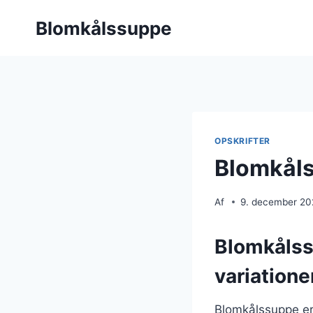
Fortsæt
Blomkålssuppe
til
indhold
OPSKRIFTER
Blomkåls
Af
9. december 2
Blomkålss
variatione
Blomkålssuppe er 