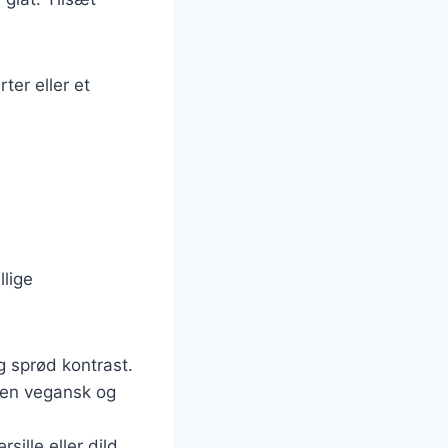
ter eller et
lige
g sprød kontrast.
 en vegansk og
sille eller dild