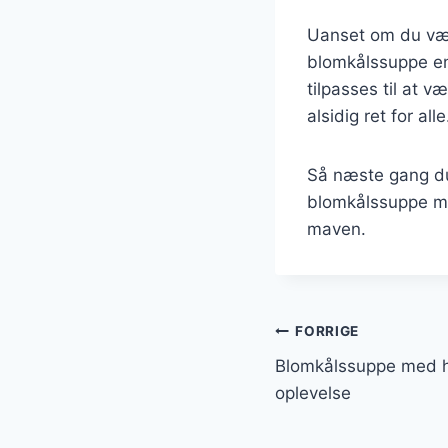
Uanset om du vælg
blomkålssuppe en 
tilpasses til at v
alsidig ret for alle
Så næste gang du
blomkålssuppe me
maven.
Indlægsnavi
FORRIGE
Blomkålssuppe med h
oplevelse