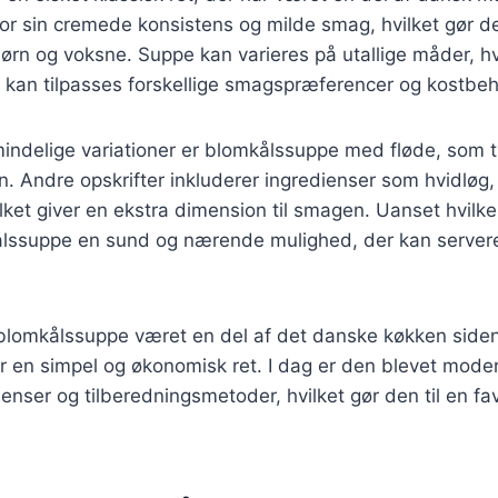
for sin cremede konsistens og milde smag, hvilket gør de
ørn og voksne. Suppe kan varieres på utallige måder, hvi
er kan tilpasses forskellige smagspræferencer og kostbeh
indelige variationer er blomkålssuppe med fløde, som ti
en. Andre opskrifter inkluderer ingredienser som hvidløg,
ket giver en ekstra dimension til smagen. Uanset hvilke
lssuppe en sund og nærende mulighed, der kan serveres 
 blomkålssuppe været en del af det danske køkken siden
r en simpel og økonomisk ret. I dag er den blevet mode
ienser og tilberedningsmetoder, hvilket gør den til en fa