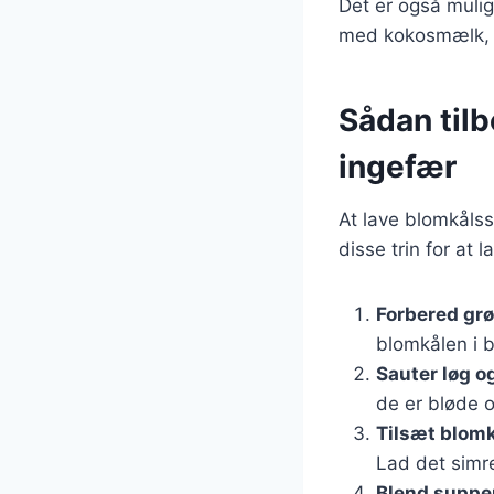
Det er også mulig
med kokosmælk, h
Sådan til
ingefær
At lave blomkålss
disse trin for at 
Forbered gr
blomkålen i b
Sauter løg o
de er bløde 
Tilsæt blomk
Lad det simre
Blend suppe