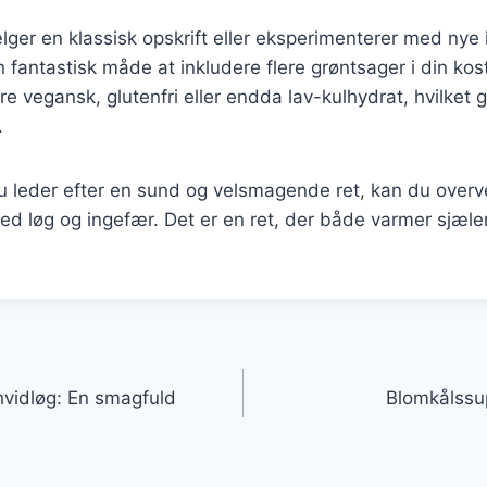
er en klassisk opskrift eller eksperimenterer med nye 
fantastisk måde at inkludere flere grøntsager i din kos
ære vegansk, glutenfri eller endda lav-kulhydrat, hvilket g
.
 leder efter en sund og velsmagende ret, kan du overve
d løg og ingefær. Det er en ret, der både varmer sjæl
gation
vidløg: En smagfuld
Blomkålssup