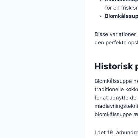
for en frisk 
Blomkålssup
Disse variationer
den perfekte opskr
Historisk
Blomkålssuppe har
traditionelle køk
for at udnytte de
madlavningsteknik
blomkålssuppe æn
I det 19. århundr