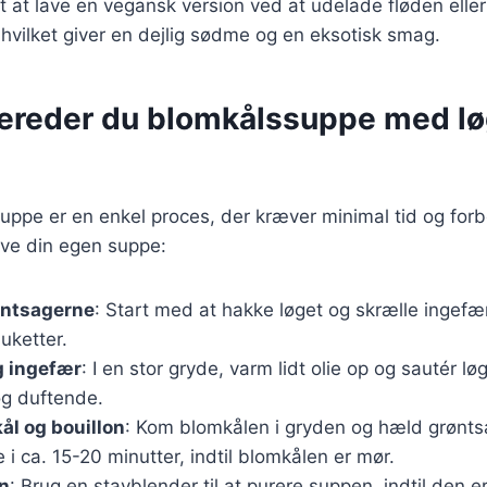
t at lave en vegansk version ved at udelade fløden eller
vilket giver en dejlig sødme og en eksotisk smag.
bereder du blomkålssuppe med lø
uppe er en enkel proces, der kræver minimal tid og forb
lave din egen suppe:
øntsagerne
: Start med at hakke løget og skrælle ingef
uketter.
g ingefær
: I en stor gryde, varm lidt olie op og sautér løg
og duftende.
ål og bouillon
: Kom blomkålen i gryden og hæld grøntsa
 i ca. 15-20 minutter, indtil blomkålen er mør.
n
: Brug en stavblender til at purere suppen, indtil den er