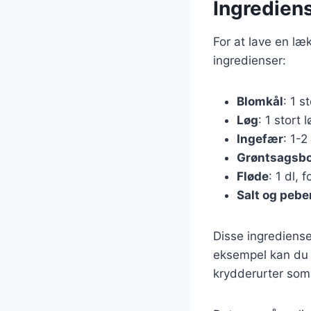
Ingredien
For at lave en l
ingredienser:
Blomkål
: 1 s
Løg
: 1 stort 
Ingefær
: 1-2
Grøntsagsbo
Fløde
: 1 dl,
Salt og pebe
Disse ingrediense
eksempel kan du t
krydderurter som d