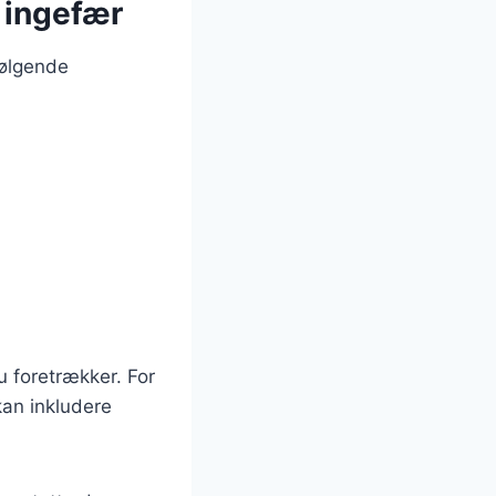
 ingefær
følgende
u foretrækker. For
kan inkludere