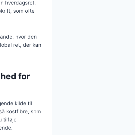
en hverdagsret,
rift, som ofte
lande, hvor den
lobal ret, der kan
hed for
nde kilde til
så kostfibre, som
 tilføje
rende.