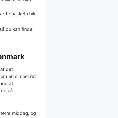
sætte hakket chili.
 så du kan finde
Danmark
af det
som en simpel ret
 med at
erne på
større middag, og