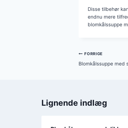
Disse tilbehør kan
endnu mere tilfre
blomkålssuppe me
Indlægsnavi
FORRIGE
Blomkålssuppe med s
Lignende indlæg