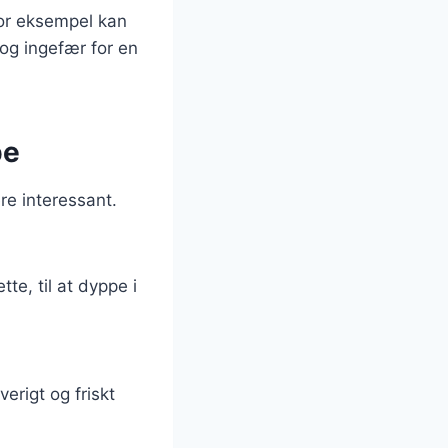
For eksempel kan
og ingefær for en
pe
e interessant.
te, til at dyppe i
verigt og friskt