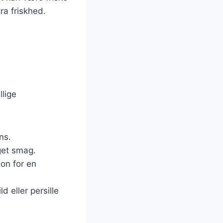
ra friskhed.
lige
ns.
get smag.
lon for en
d eller persille