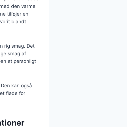
l med den varme
ne tilføjer en
vorit blandt
en rig smag. Det
lige smag af
pen et personligt
. Den kan også
æt fløde for
tioner