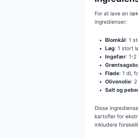
For at lave en l
ingredienser:
Blomkål
: 1 s
Løg
: 1 stort 
Ingefær
: 1-2
Grøntsagsbo
Fløde
: 1 dl, 
Olivenolie
: 2
Salt og pebe
Disse ingrediense
kartofler for eks
inkludere forskell