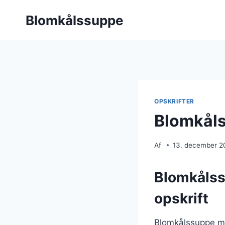
Fortsæt
Blomkålssuppe
til
indhold
OPSKRIFTER
Blomkåls
Af
13. december 2
Blomkålss
opskrift
Blomkålssuppe me