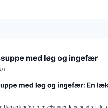
suppe med løg og ingefær
024
uppe med løg og ingefær: En læ
d løg og ingefær er en velsmagende og sund ret, der er