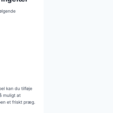
følgende
l kan du tilføje
å muligt at
pen et friskt præg.