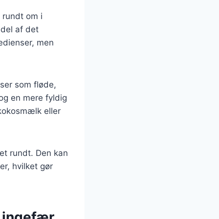
 rundt om i
del af det
redienser, men
ser som fløde,
 og en mere fyldig
 kokosmælk eller
et rundt. Den kan
r, hvilket gør
 ingefær