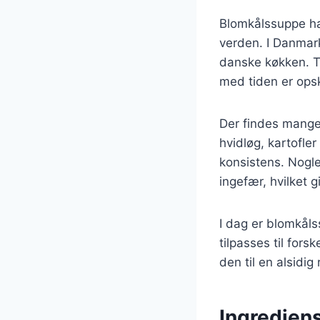
Blomkålssuppe har
verden. I Danmark
danske køkken. T
med tiden er opsk
Der findes mange 
hvidløg, kartofle
konsistens. Nogle
ingefær, hvilket 
I dag er blomkåls
tilpasses til fors
den til en alsidig 
Ingredien