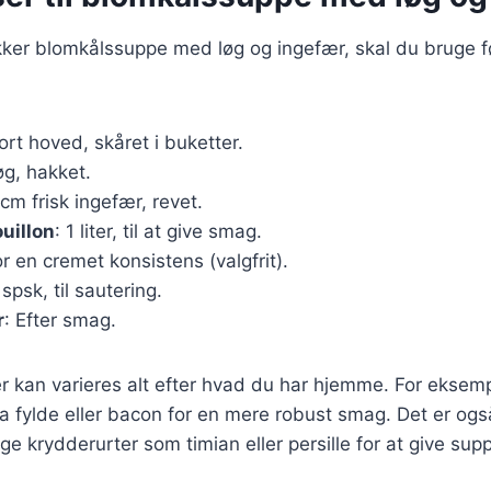
ækker blomkålssuppe med løg og ingefær, skal du bruge 
tort hoved, skåret i buketter.
løg, hakket.
 cm frisk ingefær, revet.
uillon
: 1 liter, til at give smag.
for en cremet konsistens (valgfrit).
 spsk, til sautering.
r
: Efter smag.
r kan varieres alt efter hvad du har hjemme. For eksempe
tra fylde eller bacon for en mere robust smag. Det er ogs
ige krydderurter som timian eller persille for at give sup