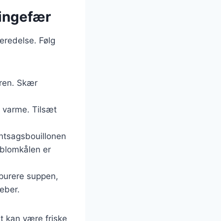
ingefær
eredelse. Følg
æren. Skær
m varme. Tilsæt
øntsagsbouillonen
l blomkålen er
t purere suppen,
peber.
t kan være friske