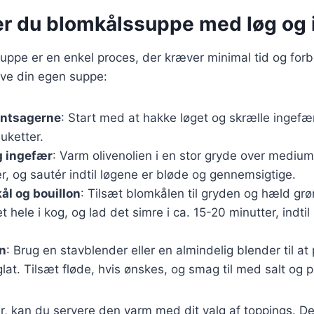
er du blomkålssuppe med løg og 
uppe er en enkel proces, der kræver minimal tid og forb
lave din egen suppe:
øntsagerne
: Start med at hakke løget og skrælle ingef
uketter.
g ingefær
: Varm olivenolien i en stor gryde over mediu
r, og sautér indtil løgene er bløde og gennemsigtige.
ål og bouillon
: Tilsæt blomkålen til gryden og hæld gr
et hele i kog, og lad det simre i ca. 15-20 minutter, indti
n
: Brug en stavblender eller en almindelig blender til a
 glat. Tilsæt fløde, hvis ønskes, og smag til med salt og 
r, kan du servere den varm med dit valg af toppings. De