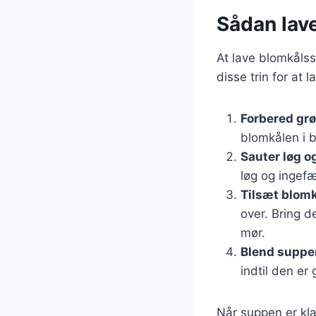
Sådan lav
At lave blomkålss
disse trin for at 
Forbered gr
blomkålen i b
Sauter løg o
løg og ingefæ
Tilsæt blomk
over. Bring d
mør.
Blend suppe
indtil den er
Når suppen er kla