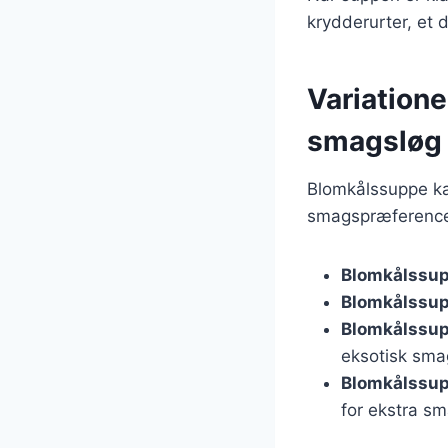
krydderurter, et 
Variatione
smagsløg
Blomkålssuppe ka
smagspræferencer
Blomkålssup
Blomkålssu
Blomkålssu
eksotisk sma
Blomkålssup
for ekstra sm