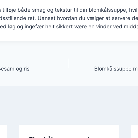
 tilføje både smag og tekstur til din blomkålssuppe, hvil
dsstillende ret. Uanset hvordan du vælger at servere den
d løg og ingefær helt sikkert være en vinder ved midd
gation
esam og ris
Blomkålssuppe me