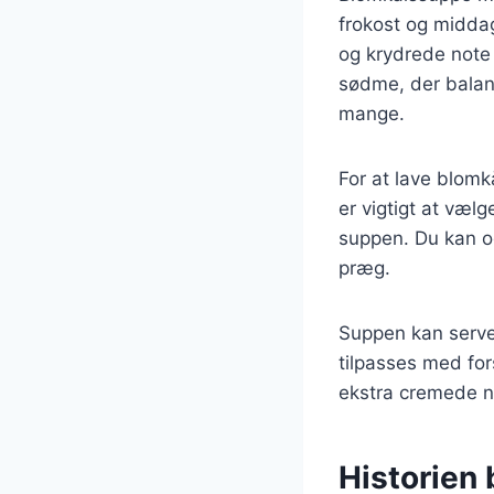
frokost og midd
og krydrede note f
sødme, der balanc
mange.
For at lave blomk
er vigtigt at væl
suppen. Du kan ogs
præg.
Suppen kan server
tilpasses med fors
ekstra cremede n
Historien