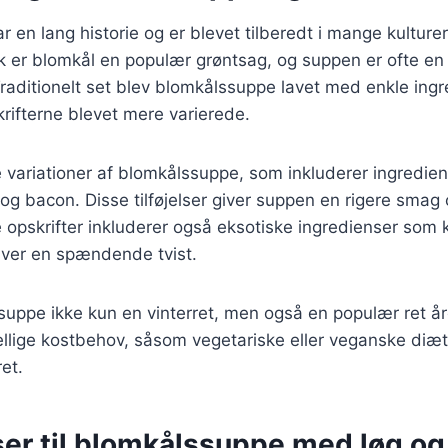
 en lang historie og er blevet tilberedt i mange kulturer
 er blomkål en populær grøntsag, og suppen er ofte en 
raditionelt set blev blomkålssuppe lavet med enkle ing
rifterne blevet mere varierede.
variationer af blomkålssuppe, som inkluderer ingredien
r og bacon. Disse tilføjelser giver suppen en rigere smag
 opskrifter inkluderer også eksotiske ingredienser som
giver en spændende tvist.
suppe ikke kun en vinterret, men også en populær ret år
kellige kostbehov, såsom vegetariske eller veganske diæte
ret.
ser til blomkålssuppe med løg og