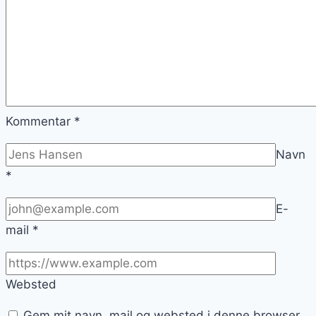
Kommentar
*
Navn
*
E-
mail
*
Websted
Gem mit navn, mail og websted i denne browser