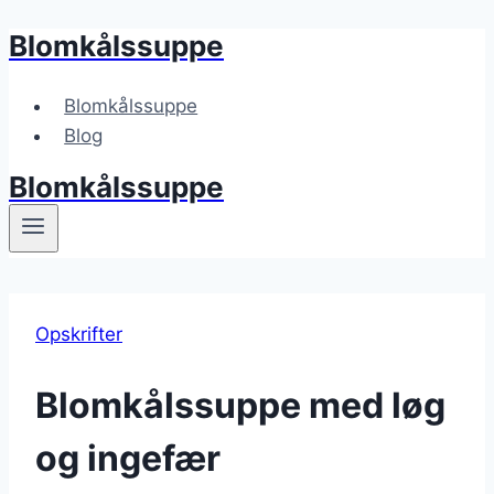
Blomkålssuppe
Fortsæt
til
indhold
Blomkålssuppe
Blog
Blomkålssuppe
Opskrifter
Blomkålssuppe med løg
og ingefær