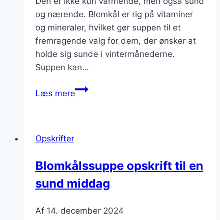
Den er ikke kun varmende, men også sund
og nærende. Blomkål er rig på vitaminer
og mineraler, hvilket gør suppen til et
fremragende valg for dem, der ønsker at
holde sig sunde i vintermånederne.
Suppen kan…
Blomkålssuppe
Læs mere
til
middag
i
Opskrifter
kalde
måneder
Blomkålssuppe opskrift til en
sund middag
Af
14. december 2024