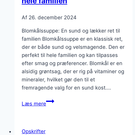
hele familien
Af
26. december 2024
Blomkålssuppe: En sund og lækker ret til
familien Blomkålssuppe er en klassisk ret,
der er både sund og velsmagende. Den er
perfekt til hele familien og kan tilpasses
efter smag og præferencer. Blomkål er en
alsidig grøntsag, der er rig på vitaminer og
mineraler, hvilket gør den til et
fremragende valg for en sund kost….
Blomkålssuppe
Læs mere
opskrift
til
hele
Opskrifter
familien