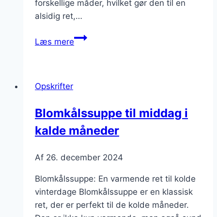
forskellige måder, hvilket gør den til en
alsidig ret,…
Blomkålssuppe
Læs mere
med
ris
og
Opskrifter
grønne
bønner
Blomkålssuppe til middag i
kalde måneder
Af
26. december 2024
Blomkålssuppe: En varmende ret til kolde
vinterdage Blomkålssuppe er en klassisk
ret, der er perfekt til de kolde måneder.