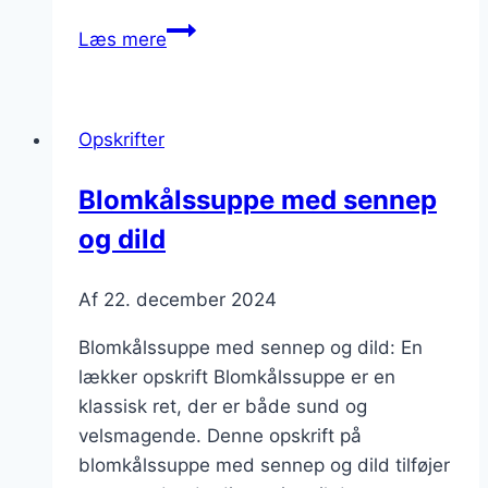
Blomkålssuppe
Læs mere
med
grøntsager
for
Opskrifter
farver
på
Blomkålssuppe med sennep
tallerkenen
og dild
Af
22. december 2024
Blomkålssuppe med sennep og dild: En
lækker opskrift Blomkålssuppe er en
klassisk ret, der er både sund og
velsmagende. Denne opskrift på
blomkålssuppe med sennep og dild tilføjer