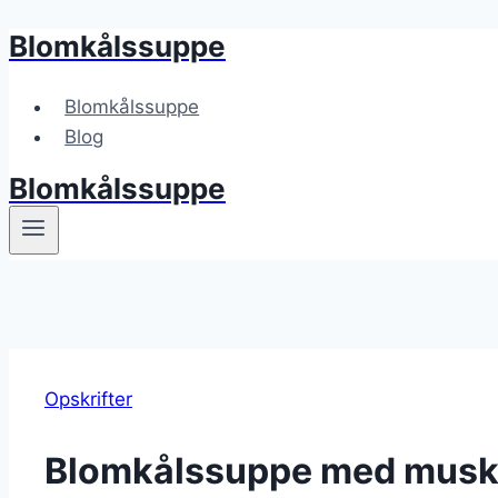
Blomkålssuppe
Fortsæt
til
indhold
Blomkålssuppe
Blog
Blomkålssuppe
Opskrifter
Blomkålssuppe med muska