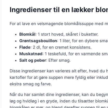
Ingredienser til en lækker 
For at lave en velsmagende blomkålssuppe med mu
Blomkål
: 1 stort hoved, skåret i buketter.
Grøntsagsbouillon
: 1 liter, for en dybere sma
Fløde
: 2 dl, for en cremet konsistens.
Muskatnød
: 1 teskefuld, for en varmende sm
Salt og peber
: Efter smag.
Disse ingredienser kan varieres alt efter, hvad du
kartofler for at gøre suppen mere fyldig eller inkl
ekstra smag og farve.
Når du har samlet dine ingredienser, kan du begy
løg og hvidløg i en gryde, inden du tilsætter blomk
blomkålen er mør, og blend derefter suppen til en 