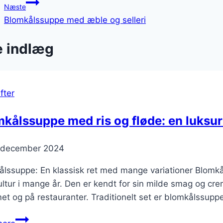
Næste
Blomkålssuppe med æble og selleri
e indlæg
fter
kålssuppe med ris og fløde: en luksu
. december 2024
lssuppe: En klassisk ret med mange variationer Blomkål
tur i mange år. Den er kendt for sin milde smag og crem
t og på restauranter. Traditionelt set er blomkålssup
Blomkålssuppe