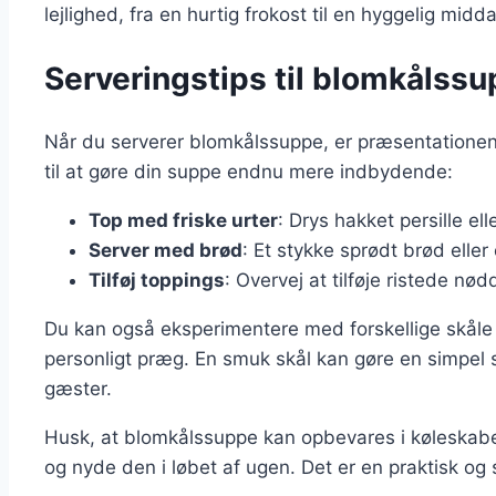
lejlighed, fra en hurtig frokost til en hyggelig midd
Serveringstips til blomkålssu
Når du serverer blomkålssuppe, er præsentationen 
til at gøre din suppe endnu mere indbydende:
Top med friske urter
: Drys hakket persille ell
Server med brød
: Et stykke sprødt brød eller
Tilføj toppings
: Overvej at tilføje ristede nødd
Du kan også eksperimentere med forskellige skåle og
personligt præg. En smuk skål kan gøre en simpel su
gæster.
Husk, at blomkålssuppe kan opbevares i køleskabet 
og nyde den i løbet af ugen. Det er en praktisk og s