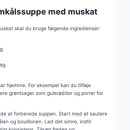
blomkålssuppe med muskat
skat skal du bruge følgende ingredienser:
g.
ag.
 har hjemme. For eksempel kan du tilføje
udere grøntsager som gulerødder og porrer for
nde at forberede suppen. Start med at sautere
ålen og bouillonen. Lad det simre, indtil
glat konsistens. Tilsæt fløden og