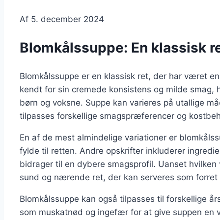
Af
5. december 2024
Blomkålssuppe: En klassisk r
Blomkålssuppe er en klassisk ret, der har været en
kendt for sin cremede konsistens og milde smag, hv
børn og voksne. Suppe kan varieres på utallige måder
tilpasses forskellige smagspræferencer og kostbe
En af de mest almindelige variationer er blomkåls
fylde til retten. Andre opskrifter inkluderer ingred
bidrager til en dybere smagsprofil. Uanset hvilke
sund og nærende ret, der kan serveres som forret 
Blomkålssuppe kan også tilpasses til forskellige år
som muskatnød og ingefær for at give suppen en