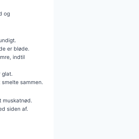
d og
undigt.
 de er bløde.
mre, indtil
 glat.
et smelte sammen.
dt muskatnød.
ed siden af.