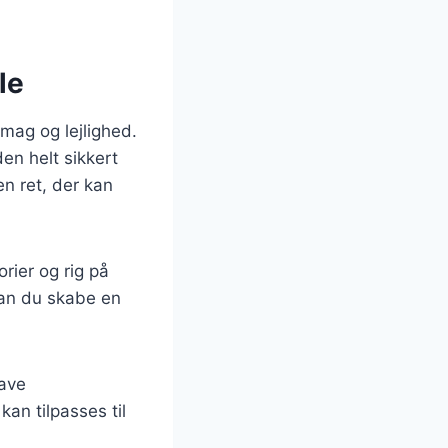
le
smag og lejlighed.
en helt sikkert
n ret, der kan
rier og rig på
kan du skabe en
lave
an tilpasses til