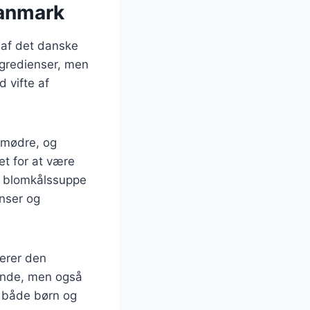
Danmark
 af det danske
ngredienser, men
 vifte af
smødre, og
et for at være
er blomkålssuppe
nser og
erer den
gende, men også
or både børn og