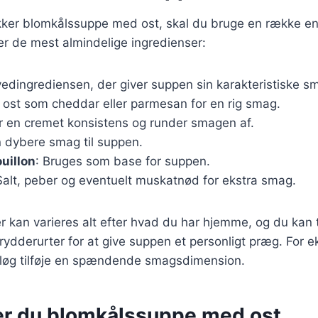
ækker blomkålssuppe med ost, skal du bruge en række en
ver de mest almindelige ingredienser:
vedingrediensen, der giver suppen sin karakteristiske s
 ost som cheddar eller parmesan for en rig smag.
jer en cremet konsistens og runder smagen af.
n dybere smag til suppen.
uillon
: Bruges som base for suppen.
Salt, peber og eventuelt muskatnød for ekstra smag.
r kan varieres alt efter hvad du har hjemme, og du kan t
krydderurter for at give suppen et personligt præg. For 
idløg tilføje en spændende smagsdimension.
er du blomkålssuppe med ost