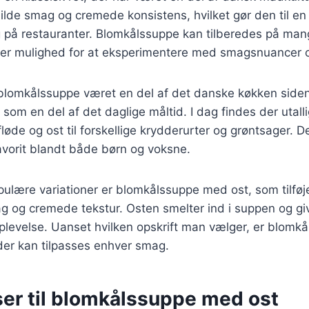
milde smag og cremede konsistens, hvilket gør den til en 
på restauranter. Blomkålssuppe kan tilberedes på mang
iver mulighed for at eksperimentere med smagsnuancer o
 blomkålssuppe været en del af det danske køkken siden
som en del af det daglige måltid. I dag findes der utalli
 fløde og ost til forskellige krydderurter og grøntsager. 
 favorit blandt både børn og voksne.
ulære variationer er blomkålssuppe med ost, som tilføj
 og cremede tekstur. Osten smelter ind i suppen og giv
 oplevelse. Uanset hvilken opskrift man vælger, er blom
der kan tilpasses enhver smag.
ser til blomkålssuppe med ost