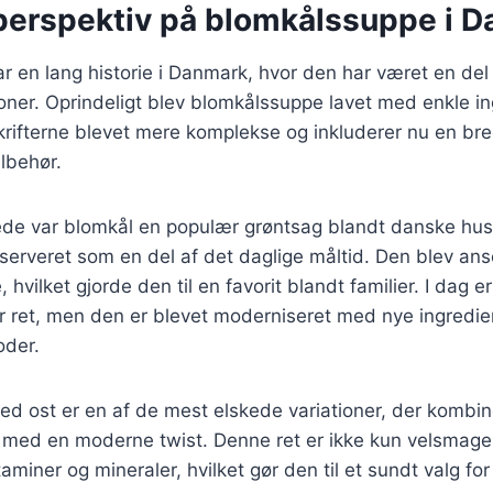
 perspektiv på blomkålssuppe i 
 en lang historie i Danmark, hvor den har været en del
oner. Oprindeligt blev blomkålssuppe lavet med enkle i
rifterne blevet mere komplekse og inkluderer nu en bred
lbehør.
rede var blomkål en populær grøntsag blandt danske hu
serveret som en del af det daglige måltid. Den blev ans
hvilket gjorde den til en favorit blandt familier. I dag 
r ret, men den er blevet moderniseret med nye ingredie
oder.
d ost er en af de mest elskede variationer, der kombin
ft med en moderne twist. Denne ret er ikke kun velsma
itaminer og mineraler, hvilket gør den til et sundt valg f