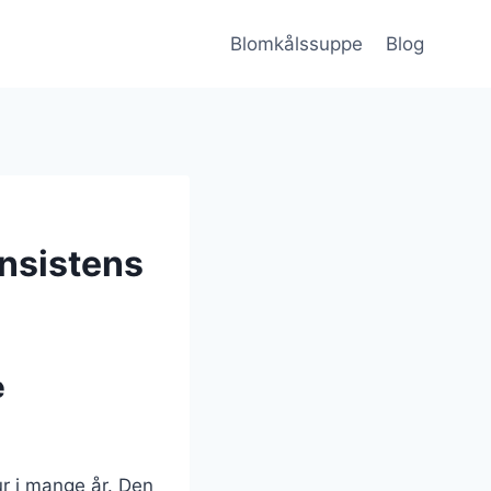
Blomkålssuppe
Blog
nsistens
e
ur i mange år. Den