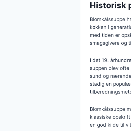
Historisk
Blomkålssuppe har
køkken i generati
med tiden er opsk
smagsgivere og ti
I det 19. århund
suppen blev ofte 
sund og nærende, 
stadig en populæ
tilberedningsmet
Blomkålssuppe me
klassiske opskri
en god kilde til v