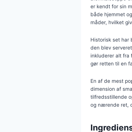
er kendt for sin 
både hjemmet og 
måder, hvilket g
Historisk set har
den blev serveret 
inkluderer alt fra
gør retten til en
En af de mest pop
dimension af smag
tilfredsstillende
og nærende ret, 
Ingredien