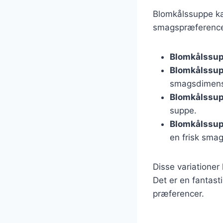
Blomkålssuppe kan
smagspræferencer
Blomkålssu
Blomkålssup
smagsdimens
Blomkålssup
suppe.
Blomkålssup
en frisk smag
Disse variationer
Det er en fantast
præferencer.