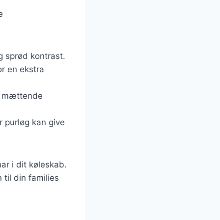
e
g sprød kontrast.
r en ekstra
og mættende
r purløg kan give
ar i dit køleskab.
til din families