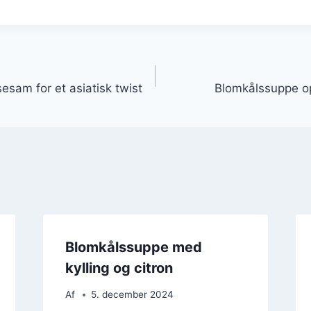
gation
sam for et asiatisk twist
Blomkålssuppe ops
Blomkålssuppe med
kylling og citron
Af
5. december 2024