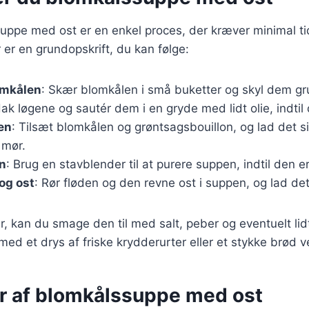
uppe med ost er en enkel proces, der kræver minimal ti
 er en grundopskrift, du kan følge:
omkålen
: Skær blomkålen i små buketter og skyl dem gr
Hak løgene og sautér dem i en gryde med lidt olie, indtil
en
: Tilsæt blomkålen og grøntsagsbouillon, og lad det si
 mør.
n
: Brug en stavblender til at purere suppen, indtil den er
 og ost
: Rør fløden og den revne ost i suppen, og lad d
r, kan du smage den til med salt, peber og eventuelt li
ed et drys af friske krydderurter eller et stykke brød v
er af blomkålssuppe med ost