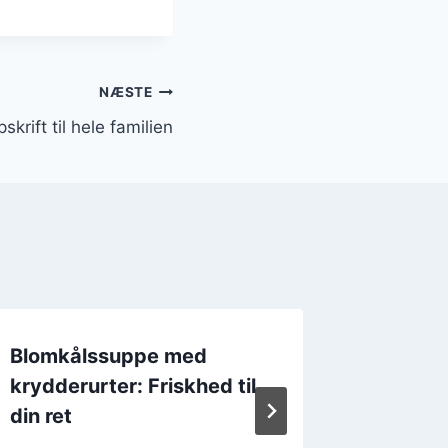
NÆSTE
krift til hele familien
Blomkålssuppe med
Blomkå
krydderurter: Friskhed til
kokosm
din ret
smag