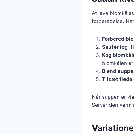
At lave blomkålss
forberedelse. Her
Forbered bl
Sauter løg
: 
Kog blomkål
blomkålen er
Blend suppe
Tilsæt fløde
Når suppen er kla
Server den varm m
Variation