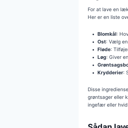
For at lave en l
Her er en liste o
Blomkål
: Ho
Ost
: Vælg en
Fløde
: Tilfø
Løg
: Giver e
Grøntsagsbo
Krydderier
: 
Disse ingrediense
grøntsager eller 
ingefær eller hv
Sådan lav