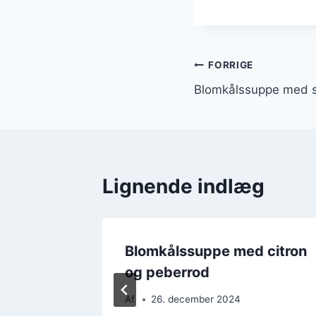
Indlægsnavi
FORRIGE
Blomkålssuppe med se
Lignende indlæg
d
Blomkålssuppe med citron
eber
og peberrod
Af
26. december 2024