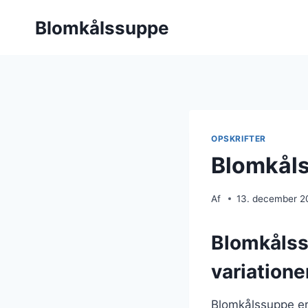
Fortsæt
Blomkålssuppe
til
indhold
OPSKRIFTER
Blomkåls
Af
13. december 2
Blomkålss
variatione
Blomkålssuppe er 