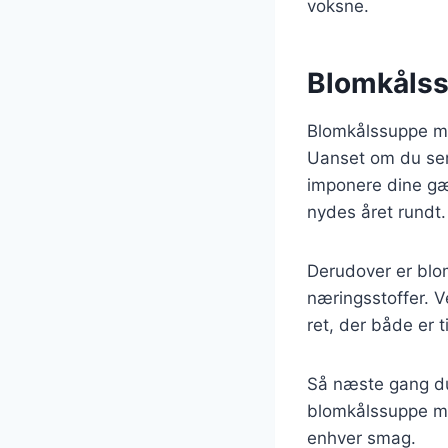
voksne.
Blomkålssu
Blomkålssuppe med
Uanset om du serv
imponere dine gæ
nydes året rundt.
Derudover er blom
næringsstoffer. V
ret, der både er 
Så næste gang du 
blomkålssuppe med
enhver smag.