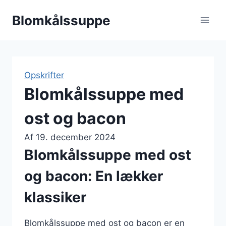
Fortsæt
Blomkålssuppe
til
indhold
Opskrifter
Blomkålssuppe med
ost og bacon
Af
19. december 2024
Blomkålssuppe med ost
og bacon: En lækker
klassiker
Blomkålssuppe med ost og bacon er en