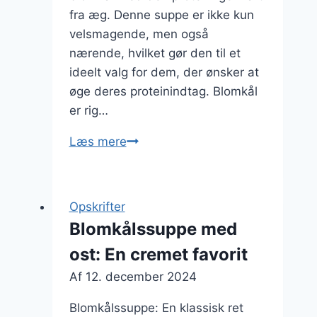
fra æg. Denne suppe er ikke kun
velsmagende, men også
nærende, hvilket gør den til et
ideelt valg for dem, der ønsker at
øge deres proteinindtag. Blomkål
er rig…
Blomkålssuppe
Læs mere
med
æg
for
Opskrifter
proteinboost
Blomkålssuppe med
ost: En cremet favorit
Af
12. december 2024
Blomkålssuppe: En klassisk ret