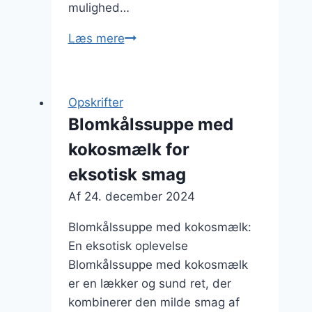
mulighed…
Blomkålssuppe
Læs mere
med
ris
og
Opskrifter
bacon
Blomkålssuppe med
kokosmælk for
eksotisk smag
Af
24. december 2024
Blomkålssuppe med kokosmælk:
En eksotisk oplevelse
Blomkålssuppe med kokosmælk
er en lækker og sund ret, der
kombinerer den milde smag af