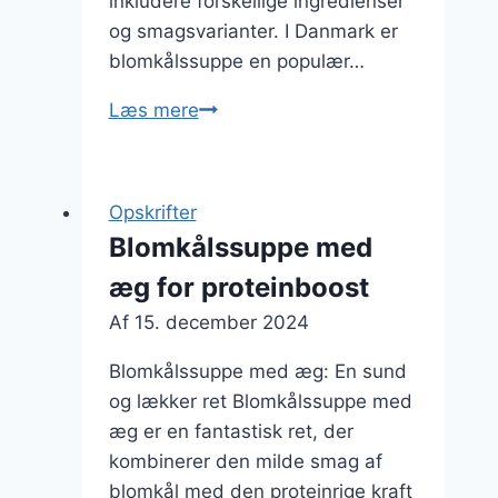
inkludere forskellige ingredienser
og smagsvarianter. I Danmark er
blomkålssuppe en populær…
Blomkålssuppe
Læs mere
med
hvidløg:
En
Opskrifter
smagfuld
Blomkålssuppe med
oplevelse
æg for proteinboost
Af
15. december 2024
Blomkålssuppe med æg: En sund
og lækker ret Blomkålssuppe med
æg er en fantastisk ret, der
kombinerer den milde smag af
blomkål med den proteinrige kraft