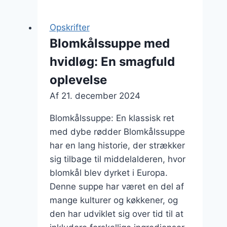
skinke
til
Opskrifter
nem
Blomkålssuppe med
hverdagsmad
hvidløg: En smagfuld
oplevelse
Af
21. december 2024
Blomkålssuppe: En klassisk ret
med dybe rødder Blomkålssuppe
har en lang historie, der strækker
sig tilbage til middelalderen, hvor
blomkål blev dyrket i Europa.
Denne suppe har været en del af
mange kulturer og køkkener, og
den har udviklet sig over tid til at