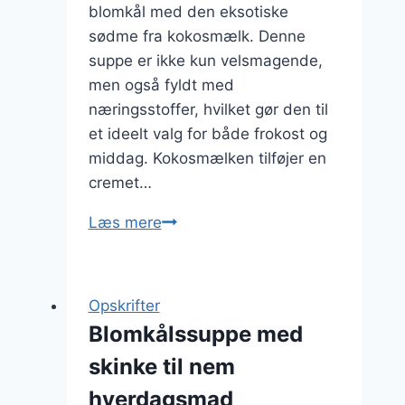
blomkål med den eksotiske
sødme fra kokosmælk. Denne
suppe er ikke kun velsmagende,
men også fyldt med
næringsstoffer, hvilket gør den til
et ideelt valg for både frokost og
middag. Kokosmælken tilføjer en
cremet…
Blomkålssuppe
Læs mere
med
kokosmælk
for
Opskrifter
eksotisk
Blomkålssuppe med
smag
skinke til nem
hverdagsmad