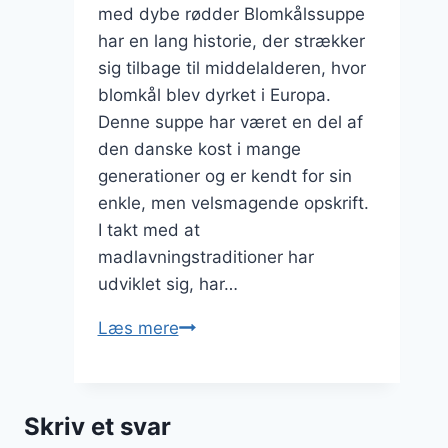
med dybe rødder Blomkålssuppe
har en lang historie, der strækker
sig tilbage til middelalderen, hvor
blomkål blev dyrket i Europa.
Denne suppe har været en del af
den danske kost i mange
generationer og er kendt for sin
enkle, men velsmagende opskrift.
I takt med at
madlavningstraditioner har
udviklet sig, har…
Blomkålssuppe
Læs mere
med
ost:
En
Skriv et svar
cremet