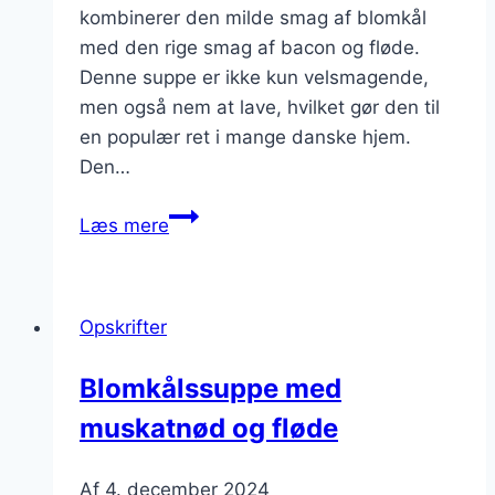
kombinerer den milde smag af blomkål
med den rige smag af bacon og fløde.
Denne suppe er ikke kun velsmagende,
men også nem at lave, hvilket gør den til
en populær ret i mange danske hjem.
Den…
Blomkålssuppe
Læs mere
med
bacon
og
Opskrifter
fløde
Blomkålssuppe med
muskatnød og fløde
Af
4. december 2024