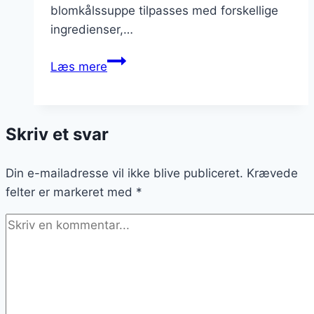
blomkålssuppe tilpasses med forskellige
ingredienser,…
Blomkålssuppe
Læs mere
med
sennep
til
Skriv et svar
lidt
ekstra
Din e-mailadresse vil ikke blive publiceret.
bid
Krævede
felter er markeret med
*