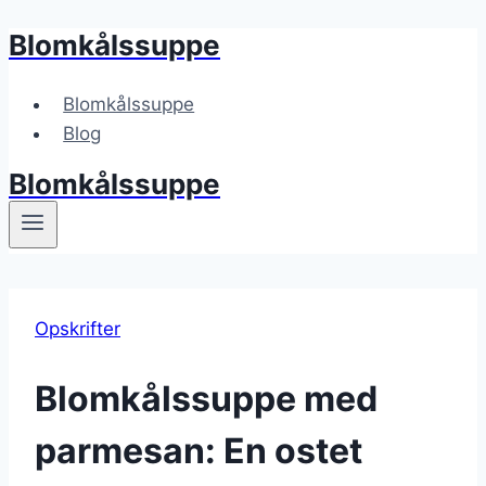
Blomkålssuppe
Fortsæt
til
indhold
Blomkålssuppe
Blog
Blomkålssuppe
Opskrifter
Blomkålssuppe med
parmesan: En ostet