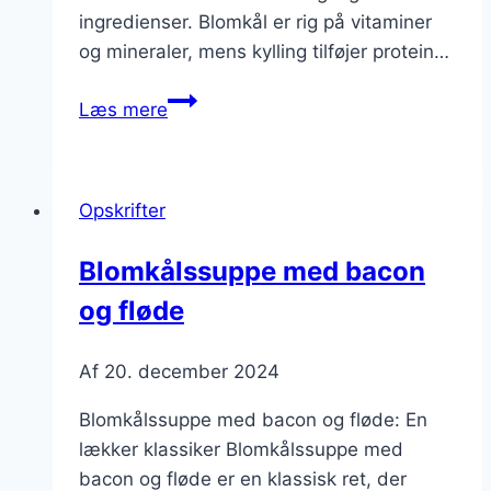
ingredienser. Blomkål er rig på vitaminer
og mineraler, mens kylling tilføjer protein…
Blomkålssuppe
Læs mere
med
kylling
for
Opskrifter
ekstra
fylde
Blomkålssuppe med bacon
og fløde
Af
20. december 2024
Blomkålssuppe med bacon og fløde: En
lækker klassiker Blomkålssuppe med
bacon og fløde er en klassisk ret, der