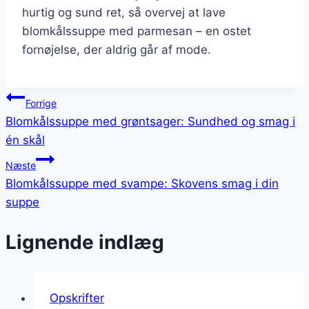
hurtig og sund ret, så overvej at lave
blomkålssuppe med parmesan – en ostet
fornøjelse, der aldrig går af mode.
Indlægsnavigation
Forrige
Blomkålssuppe med grøntsager: Sundhed og smag i
én skål
Næste
Blomkålssuppe med svampe: Skovens smag i din
suppe
Lignende indlæg
Opskrifter