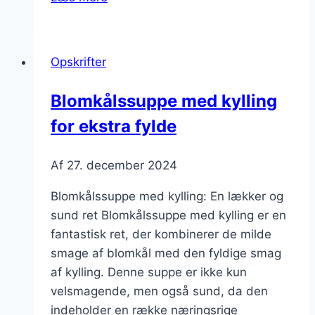
med
sennep
til
Opskrifter
en
skarp
Blomkålssuppe med kylling
twist
for ekstra fylde
Af
27. december 2024
Blomkålssuppe med kylling: En lækker og
sund ret Blomkålssuppe med kylling er en
fantastisk ret, der kombinerer de milde
smage af blomkål med den fyldige smag
af kylling. Denne suppe er ikke kun
velsmagende, men også sund, da den
indeholder en række næringsrige