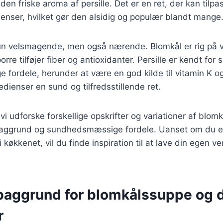
den friske aroma af persille. Det er en ret, der kan tilp
dienser, hvilket gør den alsidig og populær blandt mange
un velsmagende, men også nærende. Blomkål er rig på v
rre tilføjer fiber og antioxidanter. Persille er kendt for 
fordele, herunder at være en god kilde til vitamin K 
edienser en sund og tilfredsstillende ret.
l vi udforske forskellige opskrifter og variationer af blo
baggrund og sundhedsmæssige fordele. Uanset om du er
 køkkenet, vil du finde inspiration til at lave din egen v
 baggrund for blomkålssuppe og 
r