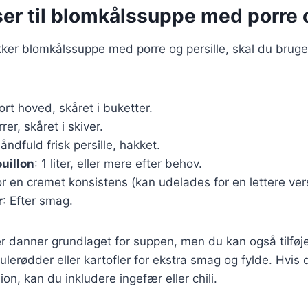
er til blomkålssuppe med porre o
kker blomkålssuppe med porre og persille, skal du brug
tort hoved, skåret i buketter.
rrer, skåret i skiver.
håndfuld frisk persille, hakket.
uillon
: 1 liter, eller mere efter behov.
 for en cremet konsistens (kan udelades for en lettere ver
r
: Efter smag.
r danner grundlaget for suppen, men du kan også tilføj
lerødder eller kartofler for ekstra smag og fylde. Hvis
on, kan du inkludere ingefær eller chili.