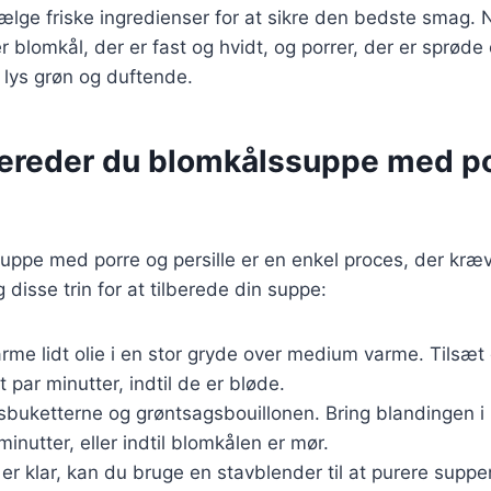
 vælge friske ingredienser for at sikre den bedste smag. 
r blomkål, der er fast og hvidt, og porrer, der er sprøde
e lys grøn og duftende.
bereder du blomkålssuppe med po
uppe med porre og persille er en enkel proces, der kræv
 disse trin for at tilberede din suppe:
arme lidt olie i en stor gryde over medium varme. Tilsæt
 par minutter, indtil de er bløde.
sbuketterne og grøntsagsbouillonen. Bring blandingen i
minutter, eller indtil blomkålen er mør.
er klar, kan du bruge en stavblender til at purere suppen