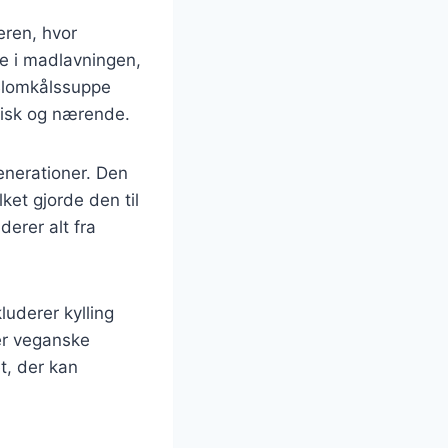
eren, hvor
re i madlavningen,
 Blomkålssuppe
misk og nærende.
enerationer. Den
ket gjorde den til
derer alt fra
luderer kylling
ler veganske
t, der kan