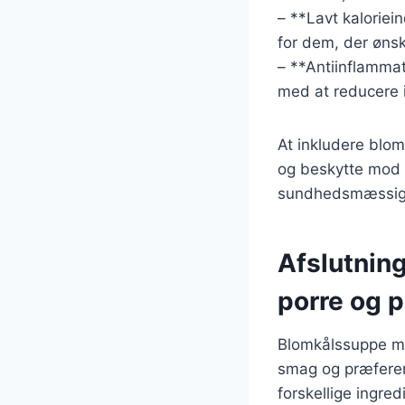
– **Lavt kaloriein
for dem, der ønsk
– **Antiinflammat
med at reducere 
At inkludere blo
og beskytte mod 
sundhedsmæssige
Afslutnin
porre og p
Blomkålssuppe med
smag og præferen
forskellige ingre