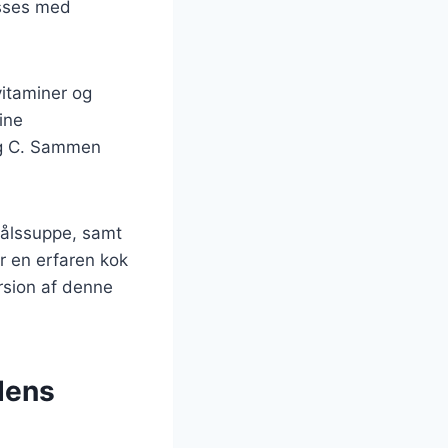
asses med
.
itaminer og
sine
og C. Sammen
mkålssuppe, samt
 en erfaren kok
ersion af denne
dens