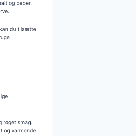
salt og peber.
rve.
kan du tilsætte
ruge
lige
og røget smag.
ret og varmende