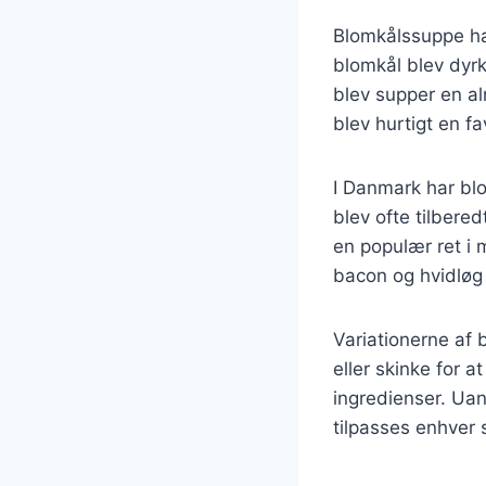
Blomkålssuppe har
blomkål blev dyrk
blev supper en a
blev hurtigt en 
I Danmark har blo
blev ofte tilbered
en populær ret i m
bacon og hvidløg
Variationerne af 
eller skinke for a
ingredienser. Uan
tilpasses enhver