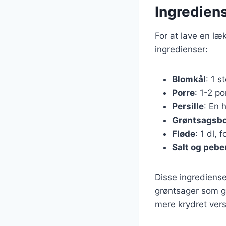
Ingrediens
For at lave en læ
ingredienser:
Blomkål
: 1 s
Porre
: 1-2 po
Persille
: En 
Grøntsagsbo
Fløde
: 1 dl,
Salt og pebe
Disse ingrediense
grøntsager som gu
mere krydret versi