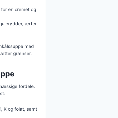
 for en cremet og
 gulerødder, ærter
lomkålssuppe med
sætter grænser.
uppe
mæssige fordele.
st:
, K og folat, samt