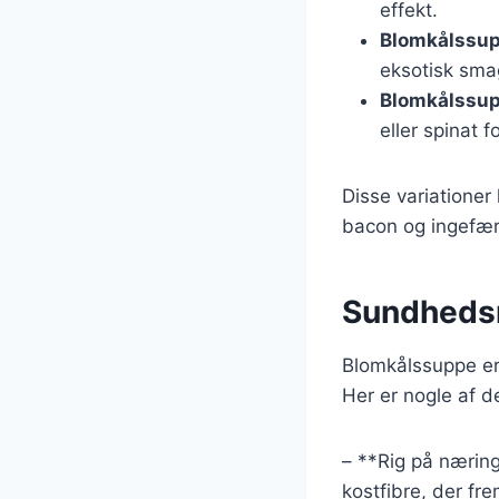
effekt.
Blomkålssu
eksotisk sma
Blomkålssup
eller spinat 
Disse variatione
bacon og ingefær 
Sundheds
Blomkålssuppe er
Her er nogle af d
– **Rig på næring
kostfibre, der fr