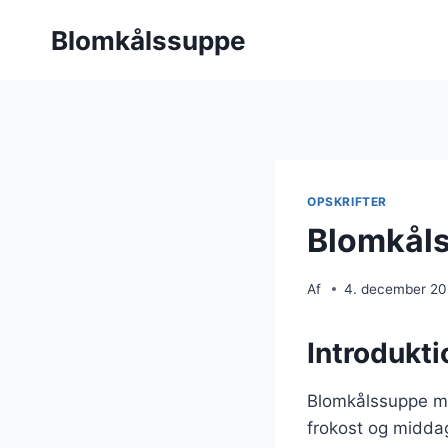
Fortsæt
Blomkålssuppe
til
indhold
OPSKRIFTER
Blomkåls
Af
4. december 2
Introdukti
Blomkålssuppe med
frokost og midda