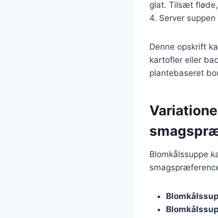
glat. Tilsæt flød
4. Server suppen 
Denne opskrift ka
kartofler eller b
plantebaseret bou
Variatione
smagspræ
Blomkålssuppe ka
smagspræferencer
Blomkålssu
Blomkålssup