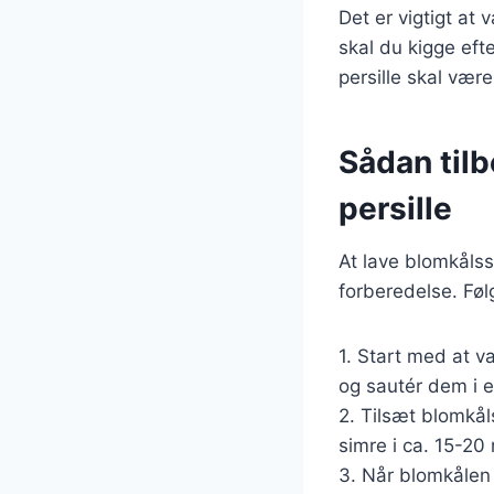
Det er vigtigt at
skal du kigge efte
persille skal vær
Sådan til
persille
At lave blomkålss
forberedelse. Følg
1. Start med at v
og sautér dem i et
2. Tilsæt blomkål
simre i ca. 15-20 
3. Når blomkålen 