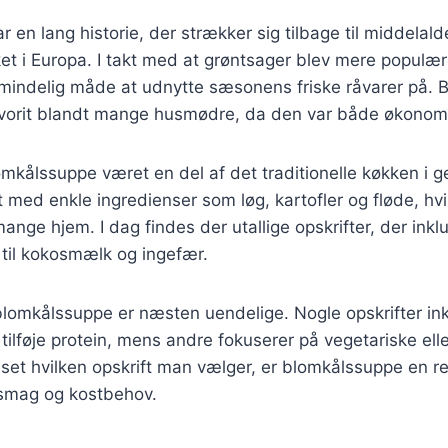
 en lang historie, der strækker sig tilbage til middelald
et i Europa. I takt med at grøntsager blev mere populæ
lmindelig måde at udnytte sæsonens friske råvarer på.
favorit blandt mange husmødre, da den var både økono
mkålssuppe været en del af det traditionelle køkken i g
t med enkle ingredienser som løg, kartofler og fløde, hvil
ange hjem. I dag findes der utallige opskrifter, der inklu
 til kokosmælk og ingefær.
blomkålssuppe er næsten uendelige. Nogle opskrifter ink
t tilføje protein, mens andre fokuserer på vegetariske el
set hvilken opskrift man vælger, er blomkålssuppe en re
 smag og kostbehov.