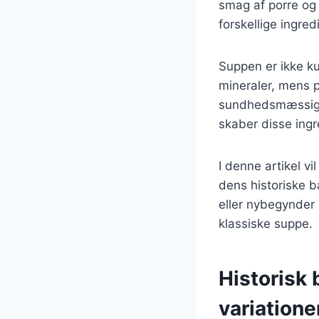
smag af porre og 
forskellige ingre
Suppen er ikke k
mineraler, mens po
sundhedsmæssige 
skaber disse ingr
I denne artikel vi
dens historiske 
eller nybegynder i
klassiske suppe.
Historisk
variatione