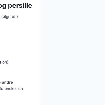
g persille
e følgende
sion).
e andre
 du ønsker en